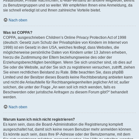
Avatarbilder, Private Nachrichten, E-Mail-Versand an andere Mitglieder, Beitritt
zu Benutzergruppen und so weiter. Wir empfehlen Ihnen eine Anmeldung, da
sie schnell erledigt ist und Ihnen zahlreiche Vorteile bietet.
Nach oben
Was ist COPPA?
COPPA, ausgeschrieben Children’s Online Privacy Protection Act of 1998
(deutsch: Gesetz zum Schutz der Privatsphäre von Kindern im Internet von
1998) ist ein Gesetz in den USA, welches festlegt, dass Websites, die
möglicherweise persönliche Daten von Kindern unter 13 Jahren erheben,
hierzu die Zustimmung der Eltern beziehungsweise des oder der
Erziehungsberechtigten benötigen. Wenn Sie sich unsicher sind, ob dies auf
Sie oder die Website, auf der Sie sich zu registrieren versuchen, zutrifft, ziehen
Sie einen rechtlichen Beistand zu Rate. Bitte beachten Sie, dass phpBB
Limited und der Besitzer dieses Boards keine Rechtsberatung anbieten kann
und nicht die Anlaufstelle für Rechtsangelegenheiten jeglicher Art ist; außer
solchen, die unter der Frage „An wen soll ich mich wenden, falls es
Beschwerden oder juristische Anfragen zu diesem Forum gibt?“ behandelt
werden.
Nach oben
Warum kann ich mich nicht registrieren?
Es kann sein, dass die Board-Administration die Registrierung komplett
ausgeschaltet hat, damit sich keine neuen Benutzer mehr anmelden können.
Es könnte auch sein, dass Ihre IP-Adresse oder der Benutzername, mit dem