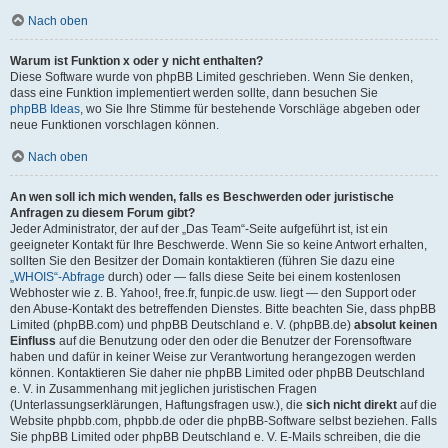
Nach oben
Warum ist Funktion x oder y nicht enthalten?
Diese Software wurde von phpBB Limited geschrieben. Wenn Sie denken,
dass eine Funktion implementiert werden sollte, dann besuchen Sie
phpBB Ideas
, wo Sie Ihre Stimme für bestehende Vorschläge abgeben oder
neue Funktionen vorschlagen können.
Nach oben
An wen soll ich mich wenden, falls es Beschwerden oder juristische
Anfragen zu diesem Forum gibt?
Jeder Administrator, der auf der „Das Team“-Seite aufgeführt ist, ist ein
geeigneter Kontakt für Ihre Beschwerde. Wenn Sie so keine Antwort erhalten,
sollten Sie den Besitzer der Domain kontaktieren (führen Sie dazu eine
„WHOIS“-Abfrage
durch) oder — falls diese Seite bei einem kostenlosen
Webhoster wie z. B. Yahoo!, free.fr, funpic.de usw. liegt — den Support oder
den Abuse-Kontakt des betreffenden Dienstes. Bitte beachten Sie, dass phpBB
Limited (phpBB.com) und phpBB Deutschland e. V. (phpBB.de)
absolut keinen
Einfluss
auf die Benutzung oder den oder die Benutzer der Forensoftware
haben und dafür in keiner Weise zur Verantwortung herangezogen werden
können. Kontaktieren Sie daher nie phpBB Limited oder phpBB Deutschland
e. V. in Zusammenhang mit jeglichen juristischen Fragen
(Unterlassungserklärungen, Haftungsfragen usw.), die
sich nicht direkt
auf die
Website phpbb.com, phpbb.de oder die phpBB-Software selbst beziehen. Falls
Sie phpBB Limited oder phpBB Deutschland e. V. E-Mails schreiben, die die