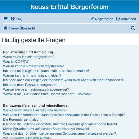
Neuss Erfttal Bürgerforum
FAQ
Registrieren
Anmelden
S
Foren-Übersicht
u
Häufig gestellte Fragen
c
h
Registrierung und Anmeldung
Wozu muss ich mich registrieren?
e
Was ist COPPA?
Warum kann ich mich nicht registrieren?
Ich habe mich registriert, kann mich aber nicht anmelden!
Warum kann ich mich nicht anmelden?
Ich habe mich vor einiger Zeit registriert, kann mich aber nicht mehr anmelden?!
Ich habe mein Passwort vergessen!
Warum werde ich automatisch abgemeldet?
Wozu ist die „Alle Cookies des Boards löschen“-Funktion?
Benutzerpräferenzen und -einstellungen
Wie kann ich meine Einstellungen ändern?
Wie kann ich verhindern, dass mein Benutzername in der Online-Liste auftaucht?
Die Forenuhr geht falsch!
Ich habe die Zeitzone eingestellt, aber die Forenuhr geht immer noch falsch!
Meine Sprache steht auf diesem Board nicht zur Auswahl!
Was sind das für Bilder, die bei meinem Benutzernamen angezeigt werden?
Wie verwende ich einen Avatar?