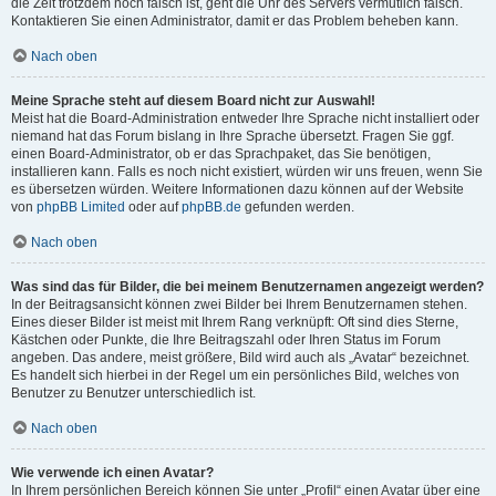
die Zeit trotzdem noch falsch ist, geht die Uhr des Servers vermutlich falsch.
Kontaktieren Sie einen Administrator, damit er das Problem beheben kann.
Nach oben
Meine Sprache steht auf diesem Board nicht zur Auswahl!
Meist hat die Board-Administration entweder Ihre Sprache nicht installiert oder
niemand hat das Forum bislang in Ihre Sprache übersetzt. Fragen Sie ggf.
einen Board-Administrator, ob er das Sprachpaket, das Sie benötigen,
installieren kann. Falls es noch nicht existiert, würden wir uns freuen, wenn Sie
es übersetzen würden. Weitere Informationen dazu können auf der Website
von
phpBB Limited
oder auf
phpBB.de
gefunden werden.
Nach oben
Was sind das für Bilder, die bei meinem Benutzernamen angezeigt werden?
In der Beitragsansicht können zwei Bilder bei Ihrem Benutzernamen stehen.
Eines dieser Bilder ist meist mit Ihrem Rang verknüpft: Oft sind dies Sterne,
Kästchen oder Punkte, die Ihre Beitragszahl oder Ihren Status im Forum
angeben. Das andere, meist größere, Bild wird auch als „Avatar“ bezeichnet.
Es handelt sich hierbei in der Regel um ein persönliches Bild, welches von
Benutzer zu Benutzer unterschiedlich ist.
Nach oben
Wie verwende ich einen Avatar?
In Ihrem persönlichen Bereich können Sie unter „Profil“ einen Avatar über eine