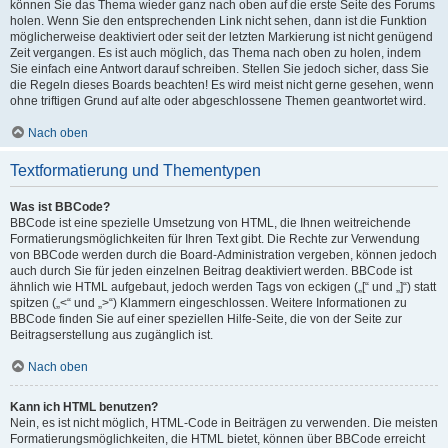
können Sie das Thema wieder ganz nach oben auf die erste Seite des Forums
holen. Wenn Sie den entsprechenden Link nicht sehen, dann ist die Funktion
möglicherweise deaktiviert oder seit der letzten Markierung ist nicht genügend
Zeit vergangen. Es ist auch möglich, das Thema nach oben zu holen, indem
Sie einfach eine Antwort darauf schreiben. Stellen Sie jedoch sicher, dass Sie
die Regeln dieses Boards beachten! Es wird meist nicht gerne gesehen, wenn
ohne triftigen Grund auf alte oder abgeschlossene Themen geantwortet wird.
Nach oben
Textformatierung und Thementypen
Was ist BBCode?
BBCode ist eine spezielle Umsetzung von HTML, die Ihnen weitreichende
Formatierungsmöglichkeiten für Ihren Text gibt. Die Rechte zur Verwendung
von BBCode werden durch die Board-Administration vergeben, können jedoch
auch durch Sie für jeden einzelnen Beitrag deaktiviert werden. BBCode ist
ähnlich wie HTML aufgebaut, jedoch werden Tags von eckigen („[“ und „]“) statt
spitzen („<“ und „>“) Klammern eingeschlossen. Weitere Informationen zu
BBCode finden Sie auf einer speziellen Hilfe-Seite, die von der Seite zur
Beitragserstellung aus zugänglich ist.
Nach oben
Kann ich HTML benutzen?
Nein, es ist nicht möglich, HTML-Code in Beiträgen zu verwenden. Die meisten
Formatierungsmöglichkeiten, die HTML bietet, können über BBCode erreicht