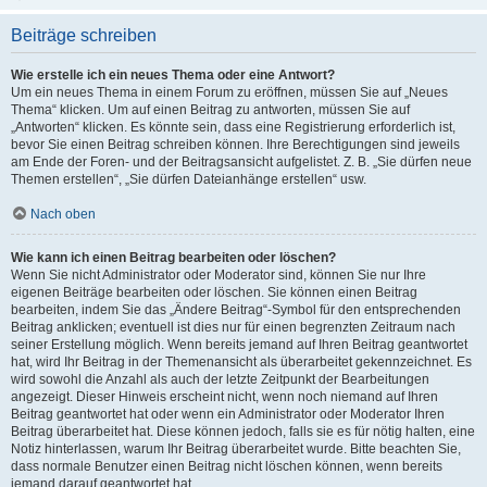
Beiträge schreiben
Wie erstelle ich ein neues Thema oder eine Antwort?
Um ein neues Thema in einem Forum zu eröffnen, müssen Sie auf „Neues
Thema“ klicken. Um auf einen Beitrag zu antworten, müssen Sie auf
„Antworten“ klicken. Es könnte sein, dass eine Registrierung erforderlich ist,
bevor Sie einen Beitrag schreiben können. Ihre Berechtigungen sind jeweils
am Ende der Foren- und der Beitragsansicht aufgelistet. Z. B. „Sie dürfen neue
Themen erstellen“, „Sie dürfen Dateianhänge erstellen“ usw.
Nach oben
Wie kann ich einen Beitrag bearbeiten oder löschen?
Wenn Sie nicht Administrator oder Moderator sind, können Sie nur Ihre
eigenen Beiträge bearbeiten oder löschen. Sie können einen Beitrag
bearbeiten, indem Sie das „Ändere Beitrag“-Symbol für den entsprechenden
Beitrag anklicken; eventuell ist dies nur für einen begrenzten Zeitraum nach
seiner Erstellung möglich. Wenn bereits jemand auf Ihren Beitrag geantwortet
hat, wird Ihr Beitrag in der Themenansicht als überarbeitet gekennzeichnet. Es
wird sowohl die Anzahl als auch der letzte Zeitpunkt der Bearbeitungen
angezeigt. Dieser Hinweis erscheint nicht, wenn noch niemand auf Ihren
Beitrag geantwortet hat oder wenn ein Administrator oder Moderator Ihren
Beitrag überarbeitet hat. Diese können jedoch, falls sie es für nötig halten, eine
Notiz hinterlassen, warum Ihr Beitrag überarbeitet wurde. Bitte beachten Sie,
dass normale Benutzer einen Beitrag nicht löschen können, wenn bereits
jemand darauf geantwortet hat.