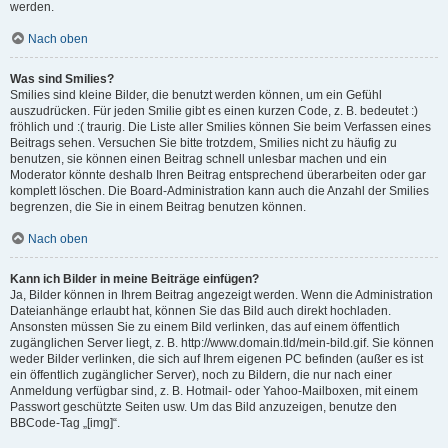
werden.
Nach oben
Was sind Smilies?
Smilies sind kleine Bilder, die benutzt werden können, um ein Gefühl
auszudrücken. Für jeden Smilie gibt es einen kurzen Code, z. B. bedeutet :)
fröhlich und :( traurig. Die Liste aller Smilies können Sie beim Verfassen eines
Beitrags sehen. Versuchen Sie bitte trotzdem, Smilies nicht zu häufig zu
benutzen, sie können einen Beitrag schnell unlesbar machen und ein
Moderator könnte deshalb Ihren Beitrag entsprechend überarbeiten oder gar
komplett löschen. Die Board-Administration kann auch die Anzahl der Smilies
begrenzen, die Sie in einem Beitrag benutzen können.
Nach oben
Kann ich Bilder in meine Beiträge einfügen?
Ja, Bilder können in Ihrem Beitrag angezeigt werden. Wenn die Administration
Dateianhänge erlaubt hat, können Sie das Bild auch direkt hochladen.
Ansonsten müssen Sie zu einem Bild verlinken, das auf einem öffentlich
zugänglichen Server liegt, z. B. http://www.domain.tld/mein-bild.gif. Sie können
weder Bilder verlinken, die sich auf Ihrem eigenen PC befinden (außer es ist
ein öffentlich zugänglicher Server), noch zu Bildern, die nur nach einer
Anmeldung verfügbar sind, z. B. Hotmail- oder Yahoo-Mailboxen, mit einem
Passwort geschützte Seiten usw. Um das Bild anzuzeigen, benutze den
BBCode-Tag „[img]“.