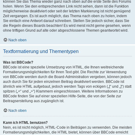
können Sie das Thema wieder ganz nach oben auf die erste Seite des Forums
holen. Wenn Sie den entsprechenden Link nicht sehen, dann ist die Funktion
möglicherweise deaktiviert oder seit der letzten Markierung ist nicht genügend
Zeit vergangen. Es ist auch möglich, das Thema nach oben zu holen, indem
Sie einfach eine Antwort darauf schreiben. Stellen Sie jedoch sicher, dass Sie
die Regeln dieses Boards beachten! Es wird meist nicht gerne gesehen, wenn
ohne triftigen Grund auf alte oder abgeschlossene Themen geantwortet wird.
Nach oben
Textformatierung und Thementypen
Was ist BBCode?
BBCode ist eine spezielle Umsetzung von HTML, die Ihnen weitreichende
Formatierungsmöglichkeiten für Ihren Text gibt. Die Rechte zur Verwendung
von BBCode werden durch die Board-Administration vergeben, können jedoch
auch durch Sie für jeden einzelnen Beitrag deaktiviert werden. BBCode ist
ähnlich wie HTML aufgebaut, jedoch werden Tags von eckigen („[“ und „]“) statt
spitzen („<“ und „>“) Klammern eingeschlossen. Weitere Informationen zu
BBCode finden Sie auf einer speziellen Hilfe-Seite, die von der Seite zur
Beitragserstellung aus zugänglich ist.
Nach oben
Kann ich HTML benutzen?
Nein, es ist nicht möglich, HTML-Code in Beiträgen zu verwenden. Die meisten
Formatierungsmöglichkeiten, die HTML bietet, können über BBCode erreicht