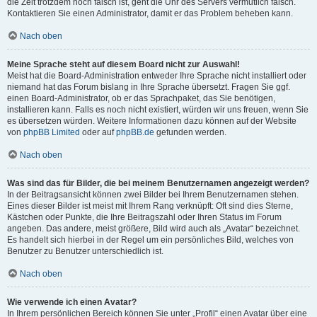
die Zeit trotzdem noch falsch ist, geht die Uhr des Servers vermutlich falsch.
Kontaktieren Sie einen Administrator, damit er das Problem beheben kann.
Nach oben
Meine Sprache steht auf diesem Board nicht zur Auswahl!
Meist hat die Board-Administration entweder Ihre Sprache nicht installiert oder
niemand hat das Forum bislang in Ihre Sprache übersetzt. Fragen Sie ggf.
einen Board-Administrator, ob er das Sprachpaket, das Sie benötigen,
installieren kann. Falls es noch nicht existiert, würden wir uns freuen, wenn Sie
es übersetzen würden. Weitere Informationen dazu können auf der Website
von
phpBB Limited
oder auf
phpBB.de
gefunden werden.
Nach oben
Was sind das für Bilder, die bei meinem Benutzernamen angezeigt werden?
In der Beitragsansicht können zwei Bilder bei Ihrem Benutzernamen stehen.
Eines dieser Bilder ist meist mit Ihrem Rang verknüpft: Oft sind dies Sterne,
Kästchen oder Punkte, die Ihre Beitragszahl oder Ihren Status im Forum
angeben. Das andere, meist größere, Bild wird auch als „Avatar“ bezeichnet.
Es handelt sich hierbei in der Regel um ein persönliches Bild, welches von
Benutzer zu Benutzer unterschiedlich ist.
Nach oben
Wie verwende ich einen Avatar?
In Ihrem persönlichen Bereich können Sie unter „Profil“ einen Avatar über eine