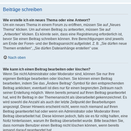
Beiträge schreiben
Wie erstelle ich ein neues Thema oder eine Antwort?
Um ein neues Thema in einem Forum zu eröffnen, müssen Sie auf „Neues
Thema“ klicken. Um auf einen Beitrag zu antworten, müssen Sie auf
„Antworten“ klicken. Es könnte sein, dass eine Registrierung erforderlich ist,
bevor Sie einen Beitrag schreiben können. Ihre Berechtigungen sind jeweils
am Ende der Foren- und der Beitragsansicht aufgelistet. Z. B. „Sie dürfen neue
Themen erstellen“, „Sie dürfen Dateianhänge erstellen“ usw.
Nach oben
Wie kann ich einen Beitrag bearbeiten oder löschen?
Wenn Sie nicht Administrator oder Moderator sind, können Sie nur Ihre
eigenen Beiträge bearbeiten oder löschen. Sie können einen Beitrag
bearbeiten, indem Sie das „Ändere Beitrag“-Symbol für den entsprechenden
Beitrag anklicken; eventuell ist dies nur für einen begrenzten Zeitraum nach
seiner Erstellung möglich. Wenn bereits jemand auf Ihren Beitrag geantwortet
hat, wird Ihr Beitrag in der Themenansicht als überarbeitet gekennzeichnet. Es
wird sowohl die Anzahl als auch der letzte Zeitpunkt der Bearbeitungen
angezeigt. Dieser Hinweis erscheint nicht, wenn noch niemand auf Ihren
Beitrag geantwortet hat oder wenn ein Administrator oder Moderator Ihren
Beitrag überarbeitet hat. Diese können jedoch, falls sie es für nötig halten, eine
Notiz hinterlassen, warum Ihr Beitrag überarbeitet wurde. Bitte beachten Sie,
dass normale Benutzer einen Beitrag nicht löschen können, wenn bereits
jemand darauf geantwortet hat.