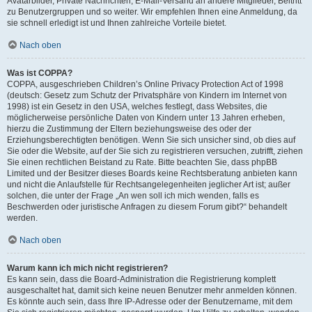
Avatarbilder, Private Nachrichten, E-Mail-Versand an andere Mitglieder, Beitritt
zu Benutzergruppen und so weiter. Wir empfehlen Ihnen eine Anmeldung, da
sie schnell erledigt ist und Ihnen zahlreiche Vorteile bietet.
Nach oben
Was ist COPPA?
COPPA, ausgeschrieben Children’s Online Privacy Protection Act of 1998
(deutsch: Gesetz zum Schutz der Privatsphäre von Kindern im Internet von
1998) ist ein Gesetz in den USA, welches festlegt, dass Websites, die
möglicherweise persönliche Daten von Kindern unter 13 Jahren erheben,
hierzu die Zustimmung der Eltern beziehungsweise des oder der
Erziehungsberechtigten benötigen. Wenn Sie sich unsicher sind, ob dies auf
Sie oder die Website, auf der Sie sich zu registrieren versuchen, zutrifft, ziehen
Sie einen rechtlichen Beistand zu Rate. Bitte beachten Sie, dass phpBB
Limited und der Besitzer dieses Boards keine Rechtsberatung anbieten kann
und nicht die Anlaufstelle für Rechtsangelegenheiten jeglicher Art ist; außer
solchen, die unter der Frage „An wen soll ich mich wenden, falls es
Beschwerden oder juristische Anfragen zu diesem Forum gibt?“ behandelt
werden.
Nach oben
Warum kann ich mich nicht registrieren?
Es kann sein, dass die Board-Administration die Registrierung komplett
ausgeschaltet hat, damit sich keine neuen Benutzer mehr anmelden können.
Es könnte auch sein, dass Ihre IP-Adresse oder der Benutzername, mit dem