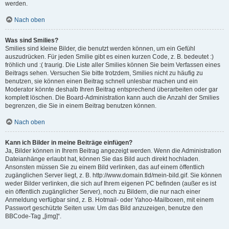
werden.
Nach oben
Was sind Smilies?
Smilies sind kleine Bilder, die benutzt werden können, um ein Gefühl
auszudrücken. Für jeden Smilie gibt es einen kurzen Code, z. B. bedeutet :)
fröhlich und :( traurig. Die Liste aller Smilies können Sie beim Verfassen eines
Beitrags sehen. Versuchen Sie bitte trotzdem, Smilies nicht zu häufig zu
benutzen, sie können einen Beitrag schnell unlesbar machen und ein
Moderator könnte deshalb Ihren Beitrag entsprechend überarbeiten oder gar
komplett löschen. Die Board-Administration kann auch die Anzahl der Smilies
begrenzen, die Sie in einem Beitrag benutzen können.
Nach oben
Kann ich Bilder in meine Beiträge einfügen?
Ja, Bilder können in Ihrem Beitrag angezeigt werden. Wenn die Administration
Dateianhänge erlaubt hat, können Sie das Bild auch direkt hochladen.
Ansonsten müssen Sie zu einem Bild verlinken, das auf einem öffentlich
zugänglichen Server liegt, z. B. http://www.domain.tld/mein-bild.gif. Sie können
weder Bilder verlinken, die sich auf Ihrem eigenen PC befinden (außer es ist
ein öffentlich zugänglicher Server), noch zu Bildern, die nur nach einer
Anmeldung verfügbar sind, z. B. Hotmail- oder Yahoo-Mailboxen, mit einem
Passwort geschützte Seiten usw. Um das Bild anzuzeigen, benutze den
BBCode-Tag „[img]“.