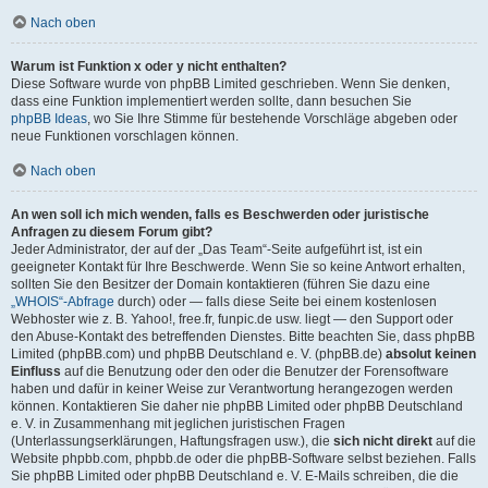
Nach oben
Warum ist Funktion x oder y nicht enthalten?
Diese Software wurde von phpBB Limited geschrieben. Wenn Sie denken,
dass eine Funktion implementiert werden sollte, dann besuchen Sie
phpBB Ideas
, wo Sie Ihre Stimme für bestehende Vorschläge abgeben oder
neue Funktionen vorschlagen können.
Nach oben
An wen soll ich mich wenden, falls es Beschwerden oder juristische
Anfragen zu diesem Forum gibt?
Jeder Administrator, der auf der „Das Team“-Seite aufgeführt ist, ist ein
geeigneter Kontakt für Ihre Beschwerde. Wenn Sie so keine Antwort erhalten,
sollten Sie den Besitzer der Domain kontaktieren (führen Sie dazu eine
„WHOIS“-Abfrage
durch) oder — falls diese Seite bei einem kostenlosen
Webhoster wie z. B. Yahoo!, free.fr, funpic.de usw. liegt — den Support oder
den Abuse-Kontakt des betreffenden Dienstes. Bitte beachten Sie, dass phpBB
Limited (phpBB.com) und phpBB Deutschland e. V. (phpBB.de)
absolut keinen
Einfluss
auf die Benutzung oder den oder die Benutzer der Forensoftware
haben und dafür in keiner Weise zur Verantwortung herangezogen werden
können. Kontaktieren Sie daher nie phpBB Limited oder phpBB Deutschland
e. V. in Zusammenhang mit jeglichen juristischen Fragen
(Unterlassungserklärungen, Haftungsfragen usw.), die
sich nicht direkt
auf die
Website phpbb.com, phpbb.de oder die phpBB-Software selbst beziehen. Falls
Sie phpBB Limited oder phpBB Deutschland e. V. E-Mails schreiben, die die