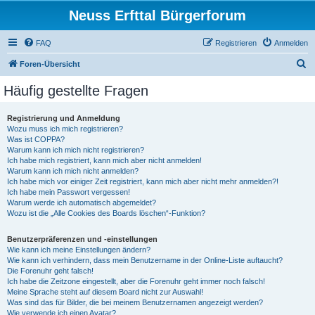
Neuss Erfttal Bürgerforum
FAQ
Registrieren
Anmelden
S
Foren-Übersicht
u
Häufig gestellte Fragen
c
h
Registrierung und Anmeldung
Wozu muss ich mich registrieren?
e
Was ist COPPA?
Warum kann ich mich nicht registrieren?
Ich habe mich registriert, kann mich aber nicht anmelden!
Warum kann ich mich nicht anmelden?
Ich habe mich vor einiger Zeit registriert, kann mich aber nicht mehr anmelden?!
Ich habe mein Passwort vergessen!
Warum werde ich automatisch abgemeldet?
Wozu ist die „Alle Cookies des Boards löschen“-Funktion?
Benutzerpräferenzen und -einstellungen
Wie kann ich meine Einstellungen ändern?
Wie kann ich verhindern, dass mein Benutzername in der Online-Liste auftaucht?
Die Forenuhr geht falsch!
Ich habe die Zeitzone eingestellt, aber die Forenuhr geht immer noch falsch!
Meine Sprache steht auf diesem Board nicht zur Auswahl!
Was sind das für Bilder, die bei meinem Benutzernamen angezeigt werden?
Wie verwende ich einen Avatar?