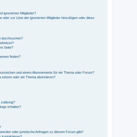
d ignorierten Mitglieder?
e oder zur Liste der ignorierten Mitglieder hinzufügen oder diese
en durchsuchen?
gebnisse?
re Seite?
hemen finden?
esezeichen und einem Abonnements für ein Thema oder Forum?
a setzen oder ein Thema abonnieren?
 zulässig?
hänge erhalten?
?
hwerden oder juristische Anfragen zu diesem Forum gibt?
s kontaktieren?