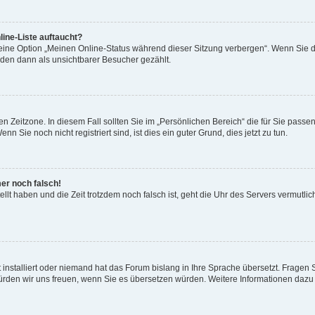
ine-Liste auftaucht?
 eine Option „Meinen Online-Status während dieser Sitzung verbergen“. Wenn Sie d
rden dann als unsichtbarer Besucher gezählt.
n Zeitzone. In diesem Fall sollten Sie im „Persönlichen Bereich“ die für Sie passend
 Sie noch nicht registriert sind, ist dies ein guter Grund, dies jetzt zu tun.
mer noch falsch!
ellt haben und die Zeit trotzdem noch falsch ist, geht die Uhr des Servers vermutlic
 installiert oder niemand hat das Forum bislang in Ihre Sprache übersetzt. Fragen 
t, würden wir uns freuen, wenn Sie es übersetzen würden. Weitere Informationen da