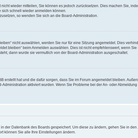
rt nicht wieder mitteilen, Sie können es jedoch zurücksetzen. Dies machen Sie, in
e sich schnell wieder anmelden können.
ckzusetzen, so wenden Sie sich an die Board-Administration.
ben“ nicht auswählen, werden Sie nur für eine Sitzung angemeldet. Dies verhinde
et bleiben“ beim Anmelden auswählen. Dies ist nicht empfehlenswert, wenn Sie s
steht, dann wurde sie vermutlich von der Board-Administration ausgeschaltet.
pBB erstellt hat und die dafür sorgen, dass Sie im Forum angemeldet bleiben. Auß
rd-Administration aktiviert wurden. Wenn Sie Probleme bei der An- oder Abmeldun
en in der Datenbank des Boards gespeichert. Um diese zu ändern, gehen Sie in den 
rt können Sie alle Ihre Einstellungen ändern.