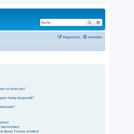
Suche
Erweiterte Suche
Registrieren
Anmelden
ete ich ihnen bei?
en farbig dargestellt?
tartseite?
icken!
 Nachrichten!
ed dieses Forums erhalten!