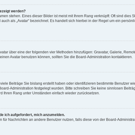
gezeigt werden?
men stehen. Eines dieser Bilder ist meist mit Ihrem Rang verknüpft: Oft sind dies S
auch als „Avatar“ bezeichnet. Es handelt sich hierbei in der Regel um ein persönl
 Avatar über eine der folgenden vier Methoden hinzufügen: Gravatar, Galerie, Rem
inen Avatar benutzen können, sollten Sie die Board-Administration kontaktieren.
iele Beiträge Sie bislang erstellt haben oder identifizieren bestimmte Benutzer
 Board-Administration festgelegt wurden. Bitte schreiben Sie keine sinnlosen Beit
wird Ihren Rang unter Umständen einfach wieder zurücksetzen.
rde ich aufgefordert, mich anzumelden.
ion für Nachrichten an andere Benutzer nutzen, falls diese von der Board-Administ