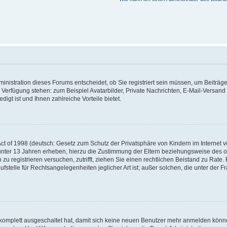
nistration dieses Forums entscheidet, ob Sie registriert sein müssen, um Beiträge z
ur Verfügung stehen: zum Beispiel Avatarbilder, Private Nachrichten, E-Mail-Versand
igt ist und Ihnen zahlreiche Vorteile bietet.
t of 1998 (deutsch: Gesetz zum Schutz der Privatsphäre von Kindern im Internet vo
unter 13 Jahren erheben, hierzu die Zustimmung der Eltern beziehungsweise des o
h zu registrieren versuchen, zutrifft, ziehen Sie einen rechtlichen Beistand zu Rat
stelle für Rechtsangelegenheiten jeglicher Art ist; außer solchen, die unter der 
.
 komplett ausgeschaltet hat, damit sich keine neuen Benutzer mehr anmelden könne