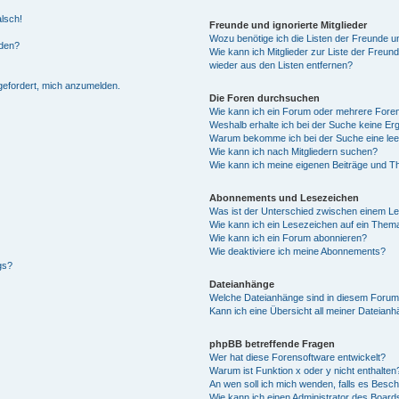
alsch!
Freunde und ignorierte Mitglieder
Wozu benötige ich die Listen der Freunde un
rden?
Wie kann ich Mitglieder zur Liste der Freund
wieder aus den Listen entfernen?
fgefordert, mich anzumelden.
Die Foren durchsuchen
Wie kann ich ein Forum oder mehrere For
Weshalb erhalte ich bei der Suche keine Er
Warum bekomme ich bei der Suche eine lee
Wie kann ich nach Mitgliedern suchen?
Wie kann ich meine eigenen Beiträge und T
Abonnements und Lesezeichen
Was ist der Unterschied zwischen einem L
Wie kann ich ein Lesezeichen auf ein Them
Wie kann ich ein Forum abonnieren?
Wie deaktiviere ich meine Abonnements?
gs?
Dateianhänge
Welche Dateianhänge sind in diesem Forum
Kann ich eine Übersicht all meiner Dateian
phpBB betreffende Fragen
Wer hat diese Forensoftware entwickelt?
Warum ist Funktion x oder y nicht enthalten
An wen soll ich mich wenden, falls es Besc
Wie kann ich einen Administrator des Board