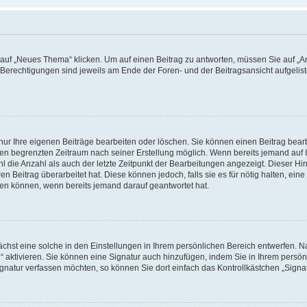
f „Neues Thema“ klicken. Um auf einen Beitrag zu antworten, müssen Sie auf „Ant
e Berechtigungen sind jeweils am Ende der Foren- und der Beitragsansicht aufgeliste
nur Ihre eigenen Beiträge bearbeiten oder löschen. Sie können einen Beitrag bear
nen begrenzten Zeitraum nach seiner Erstellung möglich. Wenn bereits jemand auf Ih
 die Anzahl als auch der letzte Zeitpunkt der Bearbeitungen angezeigt. Dieser Hi
 Beitrag überarbeitet hat. Diese können jedoch, falls sie es für nötig halten, eine 
hen können, wenn bereits jemand darauf geantwortet hat.
hst eine solche in den Einstellungen in Ihrem persönlichen Bereich entwerfen. Na
 aktivieren. Sie können eine Signatur auch hinzufügen, indem Sie in Ihrem persö
gnatur verfassen möchten, so können Sie dort einfach das Kontrollkästchen „Signa