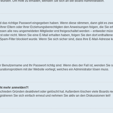
 wurden. Um Hilfe zu erhalten, wenden Sie sich an die Board-Administration.
nd das richtige Passwort eingegeben haben. Wenn diese stimmen, dann gibt es zw
Ihrer Eltern oder Ihrer Erziehungsberechtigten den Anweisungen folgen, die Sie erh
üssen alle neu angemeldeten Mitglieder erst freigeschaltet werden – entweder müsse
 ist oder nicht. Wenn Sie eine E-Mail erhalten haben, folgen Sie den dort enthalte
pam-Filter blockiert wurde. Wenn Sie sich sicher sind, dass Ihre E-Mail-Adresse 
hr Benutzername und Ihr Passwort richtig sind. Wenn dies der Fall ist, wenden Sie
gurationsproblem mit der Website vorliegt, welches ein Administrator lösen muss.
icht mehr anmelden?!
schieden Gründen deaktiviert oder gelöscht hat. Außerdem löschen viele Boards reg
strieren Sie sich einfach erneut und nehmen Sie aktiv an den Diskussionen teil!