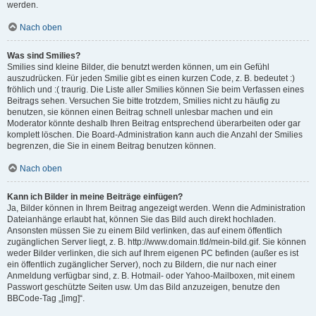
werden.
Nach oben
Was sind Smilies?
Smilies sind kleine Bilder, die benutzt werden können, um ein Gefühl
auszudrücken. Für jeden Smilie gibt es einen kurzen Code, z. B. bedeutet :)
fröhlich und :( traurig. Die Liste aller Smilies können Sie beim Verfassen eines
Beitrags sehen. Versuchen Sie bitte trotzdem, Smilies nicht zu häufig zu
benutzen, sie können einen Beitrag schnell unlesbar machen und ein
Moderator könnte deshalb Ihren Beitrag entsprechend überarbeiten oder gar
komplett löschen. Die Board-Administration kann auch die Anzahl der Smilies
begrenzen, die Sie in einem Beitrag benutzen können.
Nach oben
Kann ich Bilder in meine Beiträge einfügen?
Ja, Bilder können in Ihrem Beitrag angezeigt werden. Wenn die Administration
Dateianhänge erlaubt hat, können Sie das Bild auch direkt hochladen.
Ansonsten müssen Sie zu einem Bild verlinken, das auf einem öffentlich
zugänglichen Server liegt, z. B. http://www.domain.tld/mein-bild.gif. Sie können
weder Bilder verlinken, die sich auf Ihrem eigenen PC befinden (außer es ist
ein öffentlich zugänglicher Server), noch zu Bildern, die nur nach einer
Anmeldung verfügbar sind, z. B. Hotmail- oder Yahoo-Mailboxen, mit einem
Passwort geschützte Seiten usw. Um das Bild anzuzeigen, benutze den
BBCode-Tag „[img]“.