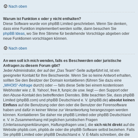
Nach oben
Warum ist Funktion x oder y nicht enthalten?
Diese Software wurde von phpBB Limited geschrieben. Wenn Sie denken,
dass eine Funktion implementiert werden sollte, dann besuchen Sie
phpBB Ideas
, wo Sie Ihre Stimme für bestehende Vorschläge abgeben oder
neue Funktionen vorschlagen können.
Nach oben
An wen soll ich mich wenden, falls es Beschwerden oder juristische
Anfragen zu diesem Forum gibt?
Jeder Administrator, der auf der „Das Team“-Seite aufgeführt ist, ist ein
geeigneter Kontakt für Ihre Beschwerde. Wenn Sie so keine Antwort erhalten,
sollten Sie den Besitzer der Domain kontaktieren (führen Sie dazu eine
„WHOIS“-Abfrage
durch) oder — falls diese Seite bei einem kostenlosen
Webhoster wie z. B. Yahoo!, free.fr, funpic.de usw. liegt — den Support oder
den Abuse-Kontakt des betreffenden Dienstes. Bitte beachten Sie, dass phpBB
Limited (phpBB.com) und phpBB Deutschland e. V. (phpBB.de)
absolut keinen
Einfluss
auf die Benutzung oder den oder die Benutzer der Forensoftware
haben und dafür in keiner Weise zur Verantwortung herangezogen werden
können. Kontaktieren Sie daher nie phpBB Limited oder phpBB Deutschland
e. V. in Zusammenhang mit jeglichen juristischen Fragen
(Unterlassungserklärungen, Haftungsfragen usw.), die
sich nicht direkt
auf die
Website phpbb.com, phpbb.de oder die phpBB-Software selbst beziehen. Falls
Sie phpBB Limited oder phpBB Deutschland e. V. E-Mails schreiben, die die