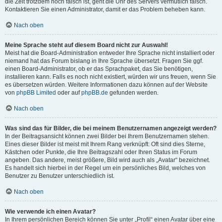
die Zeit trotzdem noch falsch ist, geht die Uhr des Servers vermutlich falsch.
Kontaktieren Sie einen Administrator, damit er das Problem beheben kann.
Nach oben
Meine Sprache steht auf diesem Board nicht zur Auswahl!
Meist hat die Board-Administration entweder Ihre Sprache nicht installiert oder
niemand hat das Forum bislang in Ihre Sprache übersetzt. Fragen Sie ggf.
einen Board-Administrator, ob er das Sprachpaket, das Sie benötigen,
installieren kann. Falls es noch nicht existiert, würden wir uns freuen, wenn Sie
es übersetzen würden. Weitere Informationen dazu können auf der Website
von
phpBB Limited
oder auf
phpBB.de
gefunden werden.
Nach oben
Was sind das für Bilder, die bei meinem Benutzernamen angezeigt werden?
In der Beitragsansicht können zwei Bilder bei Ihrem Benutzernamen stehen.
Eines dieser Bilder ist meist mit Ihrem Rang verknüpft: Oft sind dies Sterne,
Kästchen oder Punkte, die Ihre Beitragszahl oder Ihren Status im Forum
angeben. Das andere, meist größere, Bild wird auch als „Avatar“ bezeichnet.
Es handelt sich hierbei in der Regel um ein persönliches Bild, welches von
Benutzer zu Benutzer unterschiedlich ist.
Nach oben
Wie verwende ich einen Avatar?
In Ihrem persönlichen Bereich können Sie unter „Profil“ einen Avatar über eine