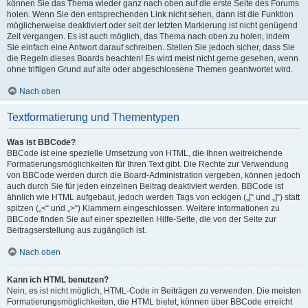
können Sie das Thema wieder ganz nach oben auf die erste Seite des Forums
holen. Wenn Sie den entsprechenden Link nicht sehen, dann ist die Funktion
möglicherweise deaktiviert oder seit der letzten Markierung ist nicht genügend
Zeit vergangen. Es ist auch möglich, das Thema nach oben zu holen, indem
Sie einfach eine Antwort darauf schreiben. Stellen Sie jedoch sicher, dass Sie
die Regeln dieses Boards beachten! Es wird meist nicht gerne gesehen, wenn
ohne triftigen Grund auf alte oder abgeschlossene Themen geantwortet wird.
Nach oben
Textformatierung und Thementypen
Was ist BBCode?
BBCode ist eine spezielle Umsetzung von HTML, die Ihnen weitreichende
Formatierungsmöglichkeiten für Ihren Text gibt. Die Rechte zur Verwendung
von BBCode werden durch die Board-Administration vergeben, können jedoch
auch durch Sie für jeden einzelnen Beitrag deaktiviert werden. BBCode ist
ähnlich wie HTML aufgebaut, jedoch werden Tags von eckigen („[“ und „]“) statt
spitzen („<“ und „>“) Klammern eingeschlossen. Weitere Informationen zu
BBCode finden Sie auf einer speziellen Hilfe-Seite, die von der Seite zur
Beitragserstellung aus zugänglich ist.
Nach oben
Kann ich HTML benutzen?
Nein, es ist nicht möglich, HTML-Code in Beiträgen zu verwenden. Die meisten
Formatierungsmöglichkeiten, die HTML bietet, können über BBCode erreicht