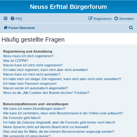
Neuss Erfttal Bürgerforum
FAQ
Registrieren
Anmelden
S
Foren-Übersicht
u
Häufig gestellte Fragen
c
h
Registrierung und Anmeldung
Wozu muss ich mich registrieren?
e
Was ist COPPA?
Warum kann ich mich nicht registrieren?
Ich habe mich registriert, kann mich aber nicht anmelden!
Warum kann ich mich nicht anmelden?
Ich habe mich vor einiger Zeit registriert, kann mich aber nicht mehr anmelden?!
Ich habe mein Passwort vergessen!
Warum werde ich automatisch abgemeldet?
Wozu ist die „Alle Cookies des Boards löschen“-Funktion?
Benutzerpräferenzen und -einstellungen
Wie kann ich meine Einstellungen ändern?
Wie kann ich verhindern, dass mein Benutzername in der Online-Liste auftaucht?
Die Forenuhr geht falsch!
Ich habe die Zeitzone eingestellt, aber die Forenuhr geht immer noch falsch!
Meine Sprache steht auf diesem Board nicht zur Auswahl!
Was sind das für Bilder, die bei meinem Benutzernamen angezeigt werden?
Wie verwende ich einen Avatar?