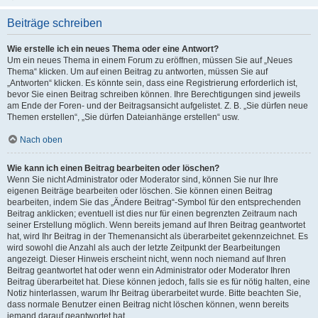
Beiträge schreiben
Wie erstelle ich ein neues Thema oder eine Antwort?
Um ein neues Thema in einem Forum zu eröffnen, müssen Sie auf „Neues
Thema“ klicken. Um auf einen Beitrag zu antworten, müssen Sie auf
„Antworten“ klicken. Es könnte sein, dass eine Registrierung erforderlich ist,
bevor Sie einen Beitrag schreiben können. Ihre Berechtigungen sind jeweils
am Ende der Foren- und der Beitragsansicht aufgelistet. Z. B. „Sie dürfen neue
Themen erstellen“, „Sie dürfen Dateianhänge erstellen“ usw.
Nach oben
Wie kann ich einen Beitrag bearbeiten oder löschen?
Wenn Sie nicht Administrator oder Moderator sind, können Sie nur Ihre
eigenen Beiträge bearbeiten oder löschen. Sie können einen Beitrag
bearbeiten, indem Sie das „Ändere Beitrag“-Symbol für den entsprechenden
Beitrag anklicken; eventuell ist dies nur für einen begrenzten Zeitraum nach
seiner Erstellung möglich. Wenn bereits jemand auf Ihren Beitrag geantwortet
hat, wird Ihr Beitrag in der Themenansicht als überarbeitet gekennzeichnet. Es
wird sowohl die Anzahl als auch der letzte Zeitpunkt der Bearbeitungen
angezeigt. Dieser Hinweis erscheint nicht, wenn noch niemand auf Ihren
Beitrag geantwortet hat oder wenn ein Administrator oder Moderator Ihren
Beitrag überarbeitet hat. Diese können jedoch, falls sie es für nötig halten, eine
Notiz hinterlassen, warum Ihr Beitrag überarbeitet wurde. Bitte beachten Sie,
dass normale Benutzer einen Beitrag nicht löschen können, wenn bereits
jemand darauf geantwortet hat.