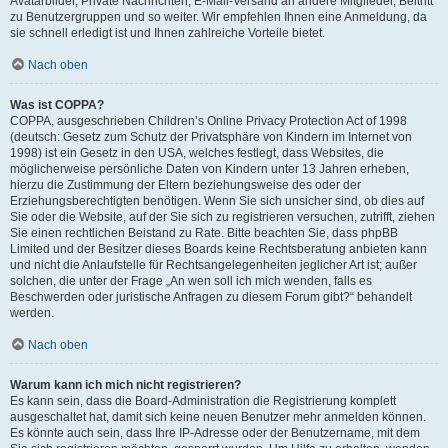
Avatarbilder, Private Nachrichten, E-Mail-Versand an andere Mitglieder, Beitritt
zu Benutzergruppen und so weiter. Wir empfehlen Ihnen eine Anmeldung, da
sie schnell erledigt ist und Ihnen zahlreiche Vorteile bietet.
Nach oben
Was ist COPPA?
COPPA, ausgeschrieben Children’s Online Privacy Protection Act of 1998
(deutsch: Gesetz zum Schutz der Privatsphäre von Kindern im Internet von
1998) ist ein Gesetz in den USA, welches festlegt, dass Websites, die
möglicherweise persönliche Daten von Kindern unter 13 Jahren erheben,
hierzu die Zustimmung der Eltern beziehungsweise des oder der
Erziehungsberechtigten benötigen. Wenn Sie sich unsicher sind, ob dies auf
Sie oder die Website, auf der Sie sich zu registrieren versuchen, zutrifft, ziehen
Sie einen rechtlichen Beistand zu Rate. Bitte beachten Sie, dass phpBB
Limited und der Besitzer dieses Boards keine Rechtsberatung anbieten kann
und nicht die Anlaufstelle für Rechtsangelegenheiten jeglicher Art ist; außer
solchen, die unter der Frage „An wen soll ich mich wenden, falls es
Beschwerden oder juristische Anfragen zu diesem Forum gibt?“ behandelt
werden.
Nach oben
Warum kann ich mich nicht registrieren?
Es kann sein, dass die Board-Administration die Registrierung komplett
ausgeschaltet hat, damit sich keine neuen Benutzer mehr anmelden können.
Es könnte auch sein, dass Ihre IP-Adresse oder der Benutzername, mit dem