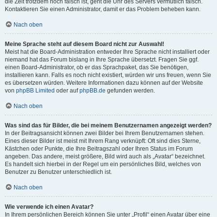
die Zeit trotzdem noch falsch ist, geht die Uhr des Servers vermutlich falsch.
Kontaktieren Sie einen Administrator, damit er das Problem beheben kann.
Nach oben
Meine Sprache steht auf diesem Board nicht zur Auswahl!
Meist hat die Board-Administration entweder Ihre Sprache nicht installiert oder
niemand hat das Forum bislang in Ihre Sprache übersetzt. Fragen Sie ggf.
einen Board-Administrator, ob er das Sprachpaket, das Sie benötigen,
installieren kann. Falls es noch nicht existiert, würden wir uns freuen, wenn Sie
es übersetzen würden. Weitere Informationen dazu können auf der Website
von
phpBB Limited
oder auf
phpBB.de
gefunden werden.
Nach oben
Was sind das für Bilder, die bei meinem Benutzernamen angezeigt werden?
In der Beitragsansicht können zwei Bilder bei Ihrem Benutzernamen stehen.
Eines dieser Bilder ist meist mit Ihrem Rang verknüpft: Oft sind dies Sterne,
Kästchen oder Punkte, die Ihre Beitragszahl oder Ihren Status im Forum
angeben. Das andere, meist größere, Bild wird auch als „Avatar“ bezeichnet.
Es handelt sich hierbei in der Regel um ein persönliches Bild, welches von
Benutzer zu Benutzer unterschiedlich ist.
Nach oben
Wie verwende ich einen Avatar?
In Ihrem persönlichen Bereich können Sie unter „Profil“ einen Avatar über eine