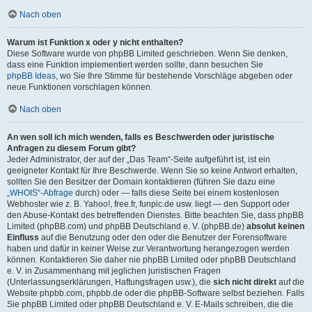
Nach oben
Warum ist Funktion x oder y nicht enthalten?
Diese Software wurde von phpBB Limited geschrieben. Wenn Sie denken,
dass eine Funktion implementiert werden sollte, dann besuchen Sie
phpBB Ideas
, wo Sie Ihre Stimme für bestehende Vorschläge abgeben oder
neue Funktionen vorschlagen können.
Nach oben
An wen soll ich mich wenden, falls es Beschwerden oder juristische
Anfragen zu diesem Forum gibt?
Jeder Administrator, der auf der „Das Team“-Seite aufgeführt ist, ist ein
geeigneter Kontakt für Ihre Beschwerde. Wenn Sie so keine Antwort erhalten,
sollten Sie den Besitzer der Domain kontaktieren (führen Sie dazu eine
„WHOIS“-Abfrage
durch) oder — falls diese Seite bei einem kostenlosen
Webhoster wie z. B. Yahoo!, free.fr, funpic.de usw. liegt — den Support oder
den Abuse-Kontakt des betreffenden Dienstes. Bitte beachten Sie, dass phpBB
Limited (phpBB.com) und phpBB Deutschland e. V. (phpBB.de)
absolut keinen
Einfluss
auf die Benutzung oder den oder die Benutzer der Forensoftware
haben und dafür in keiner Weise zur Verantwortung herangezogen werden
können. Kontaktieren Sie daher nie phpBB Limited oder phpBB Deutschland
e. V. in Zusammenhang mit jeglichen juristischen Fragen
(Unterlassungserklärungen, Haftungsfragen usw.), die
sich nicht direkt
auf die
Website phpbb.com, phpbb.de oder die phpBB-Software selbst beziehen. Falls
Sie phpBB Limited oder phpBB Deutschland e. V. E-Mails schreiben, die die