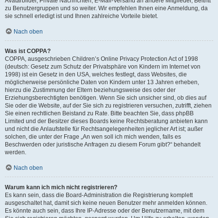
Avatarbilder, Private Nachrichten, E-Mail-Versand an andere Mitglieder, Beitritt
zu Benutzergruppen und so weiter. Wir empfehlen Ihnen eine Anmeldung, da
sie schnell erledigt ist und Ihnen zahlreiche Vorteile bietet.
Nach oben
Was ist COPPA?
COPPA, ausgeschrieben Children’s Online Privacy Protection Act of 1998
(deutsch: Gesetz zum Schutz der Privatsphäre von Kindern im Internet von
1998) ist ein Gesetz in den USA, welches festlegt, dass Websites, die
möglicherweise persönliche Daten von Kindern unter 13 Jahren erheben,
hierzu die Zustimmung der Eltern beziehungsweise des oder der
Erziehungsberechtigten benötigen. Wenn Sie sich unsicher sind, ob dies auf
Sie oder die Website, auf der Sie sich zu registrieren versuchen, zutrifft, ziehen
Sie einen rechtlichen Beistand zu Rate. Bitte beachten Sie, dass phpBB
Limited und der Besitzer dieses Boards keine Rechtsberatung anbieten kann
und nicht die Anlaufstelle für Rechtsangelegenheiten jeglicher Art ist; außer
solchen, die unter der Frage „An wen soll ich mich wenden, falls es
Beschwerden oder juristische Anfragen zu diesem Forum gibt?“ behandelt
werden.
Nach oben
Warum kann ich mich nicht registrieren?
Es kann sein, dass die Board-Administration die Registrierung komplett
ausgeschaltet hat, damit sich keine neuen Benutzer mehr anmelden können.
Es könnte auch sein, dass Ihre IP-Adresse oder der Benutzername, mit dem