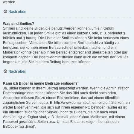
werden.
Nach oben
Was sind Smilies?
Smilies sind kleine Bilder, die benutzt werden können, um ein Gefühl
auszudrücken. Für jeden Smilie gibt es einen kurzen Code, z. B. bedeutet :)
fröhlich und :( traurig. Die Liste aller Smilies können Sie beim Verfassen eines
Beitrags sehen. Versuchen Sie bitte trotzdem, Smilies nicht zu häufig zu
benutzen, sie können einen Beitrag schnell unlesbar machen und ein
Moderator könnte deshalb Ihren Beitrag entsprechend überarbeiten oder gar
komplett löschen. Die Board-Administration kann auch die Anzahl der Smilies
begrenzen, die Sie in einem Beitrag benutzen können.
Nach oben
Kann ich Bilder in meine Beiträge einfügen?
Ja, Bilder können in Ihrem Beitrag angezeigt werden. Wenn die Administration
Dateianhänge erlaubt hat, können Sie das Bild auch direkt hochladen.
Ansonsten müssen Sie zu einem Bild verlinken, das auf einem öffentlich
zugänglichen Server liegt, z. B. http://www.domain.tld/mein-bild.gif. Sie können
weder Bilder verlinken, die sich auf Ihrem eigenen PC befinden (außer es ist
ein öffentlich zugänglicher Server), noch zu Bildern, die nur nach einer
Anmeldung verfügbar sind, z. B. Hotmail- oder Yahoo-Mailboxen, mit einem
Passwort geschützte Seiten usw. Um das Bild anzuzeigen, benutze den
BBCode-Tag „[img]“.