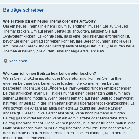
Beiträge schreiben
Wie erstelle ich ein neues Thema oder eine Antwort?
Um ein neues Thema in einem Forum zu eröffnen, müssen Sie auf „Neues
Thema“ klicken. Um auf einen Beitrag zu antworten, müssen Sie auf
„Antworten“ klicken. Es könnte sein, dass eine Registrierung erforderlich ist,
bevor Sie einen Beitrag schreiben können. Ihre Berechtigungen sind jeweils
am Ende der Foren- und der Beitragsansicht aufgelistet. Z. B. „Sie dürfen neue
Themen erstellen“, „Sie dürfen Dateianhänge erstellen“ usw.
Nach oben
Wie kann ich einen Beitrag bearbeiten oder löschen?
Wenn Sie nicht Administrator oder Moderator sind, können Sie nur Ihre
eigenen Beiträge bearbeiten oder löschen. Sie können einen Beitrag
bearbeiten, indem Sie das „Ändere Beitrag“-Symbol für den entsprechenden
Beitrag anklicken; eventuell ist dies nur für einen begrenzten Zeitraum nach
seiner Erstellung möglich. Wenn bereits jemand auf Ihren Beitrag geantwortet
hat, wird Ihr Beitrag in der Themenansicht als überarbeitet gekennzeichnet. Es
wird sowohl die Anzahl als auch der letzte Zeitpunkt der Bearbeitungen
angezeigt. Dieser Hinweis erscheint nicht, wenn noch niemand auf Ihren
Beitrag geantwortet hat oder wenn ein Administrator oder Moderator Ihren
Beitrag überarbeitet hat. Diese können jedoch, falls sie es für nötig halten, eine
Notiz hinterlassen, warum Ihr Beitrag überarbeitet wurde. Bitte beachten Sie,
dass normale Benutzer einen Beitrag nicht löschen können, wenn bereits
jemand darauf geantwortet hat.