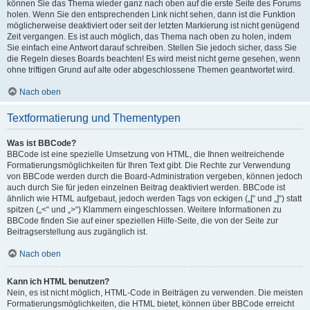
können Sie das Thema wieder ganz nach oben auf die erste Seite des Forums
holen. Wenn Sie den entsprechenden Link nicht sehen, dann ist die Funktion
möglicherweise deaktiviert oder seit der letzten Markierung ist nicht genügend
Zeit vergangen. Es ist auch möglich, das Thema nach oben zu holen, indem
Sie einfach eine Antwort darauf schreiben. Stellen Sie jedoch sicher, dass Sie
die Regeln dieses Boards beachten! Es wird meist nicht gerne gesehen, wenn
ohne triftigen Grund auf alte oder abgeschlossene Themen geantwortet wird.
Nach oben
Textformatierung und Thementypen
Was ist BBCode?
BBCode ist eine spezielle Umsetzung von HTML, die Ihnen weitreichende
Formatierungsmöglichkeiten für Ihren Text gibt. Die Rechte zur Verwendung
von BBCode werden durch die Board-Administration vergeben, können jedoch
auch durch Sie für jeden einzelnen Beitrag deaktiviert werden. BBCode ist
ähnlich wie HTML aufgebaut, jedoch werden Tags von eckigen („[“ und „]“) statt
spitzen („<“ und „>“) Klammern eingeschlossen. Weitere Informationen zu
BBCode finden Sie auf einer speziellen Hilfe-Seite, die von der Seite zur
Beitragserstellung aus zugänglich ist.
Nach oben
Kann ich HTML benutzen?
Nein, es ist nicht möglich, HTML-Code in Beiträgen zu verwenden. Die meisten
Formatierungsmöglichkeiten, die HTML bietet, können über BBCode erreicht