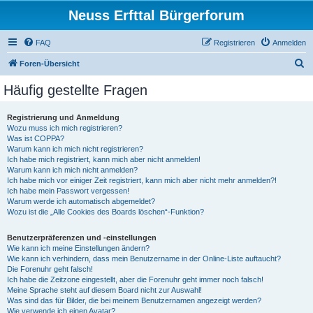
Neuss Erfttal Bürgerforum
FAQ
Registrieren
Anmelden
S
Foren-Übersicht
u
Häufig gestellte Fragen
c
h
Registrierung und Anmeldung
Wozu muss ich mich registrieren?
e
Was ist COPPA?
Warum kann ich mich nicht registrieren?
Ich habe mich registriert, kann mich aber nicht anmelden!
Warum kann ich mich nicht anmelden?
Ich habe mich vor einiger Zeit registriert, kann mich aber nicht mehr anmelden?!
Ich habe mein Passwort vergessen!
Warum werde ich automatisch abgemeldet?
Wozu ist die „Alle Cookies des Boards löschen“-Funktion?
Benutzerpräferenzen und -einstellungen
Wie kann ich meine Einstellungen ändern?
Wie kann ich verhindern, dass mein Benutzername in der Online-Liste auftaucht?
Die Forenuhr geht falsch!
Ich habe die Zeitzone eingestellt, aber die Forenuhr geht immer noch falsch!
Meine Sprache steht auf diesem Board nicht zur Auswahl!
Was sind das für Bilder, die bei meinem Benutzernamen angezeigt werden?
Wie verwende ich einen Avatar?