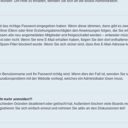
 wurden. Um Hilfe zu erhalten, wenden Sie sich an die Board-Administration.
nd das richtige Passwort eingegeben haben. Wenn diese stimmen, dann gibt es zw
Ihrer Eltern oder Ihrer Erziehungsberechtigten den Anweisungen folgen, die Sie erh
üssen alle neu angemeldeten Mitglieder erst freigeschaltet werden – entweder müsse
 ist oder nicht. Wenn Sie eine E-Mail erhalten haben, folgen Sie den dort enthalte
pam-Filter blockiert wurde. Wenn Sie sich sicher sind, dass Ihre E-Mail-Adresse 
hr Benutzername und Ihr Passwort richtig sind. Wenn dies der Fall ist, wenden Sie
gurationsproblem mit der Website vorliegt, welches ein Administrator lösen muss.
icht mehr anmelden?!
schieden Gründen deaktiviert oder gelöscht hat. Außerdem löschen viele Boards reg
strieren Sie sich einfach erneut und nehmen Sie aktiv an den Diskussionen teil!