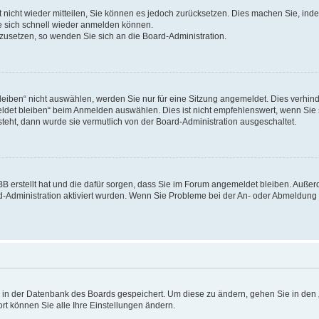
rt nicht wieder mitteilen, Sie können es jedoch zurücksetzen. Dies machen Sie, in
e sich schnell wieder anmelden können.
ckzusetzen, so wenden Sie sich an die Board-Administration.
ben“ nicht auswählen, werden Sie nur für eine Sitzung angemeldet. Dies verhinde
et bleiben“ beim Anmelden auswählen. Dies ist nicht empfehlenswert, wenn Sie s
steht, dann wurde sie vermutlich von der Board-Administration ausgeschaltet.
pBB erstellt hat und die dafür sorgen, dass Sie im Forum angemeldet bleiben. Auß
rd-Administration aktiviert wurden. Wenn Sie Probleme bei der An- oder Abmeldun
en in der Datenbank des Boards gespeichert. Um diese zu ändern, gehen Sie in den 
rt können Sie alle Ihre Einstellungen ändern.