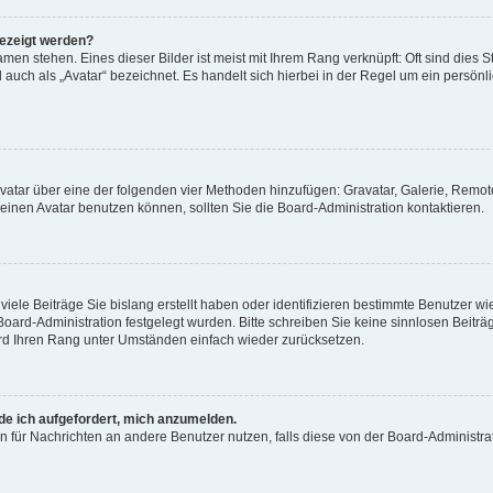
gezeigt werden?
men stehen. Eines dieser Bilder ist meist mit Ihrem Rang verknüpft: Oft sind dies S
auch als „Avatar“ bezeichnet. Es handelt sich hierbei in der Regel um ein persönl
 Avatar über eine der folgenden vier Methoden hinzufügen: Gravatar, Galerie, Rem
inen Avatar benutzen können, sollten Sie die Board-Administration kontaktieren.
iele Beiträge Sie bislang erstellt haben oder identifizieren bestimmte Benutzer
 Board-Administration festgelegt wurden. Bitte schreiben Sie keine sinnlosen Beit
wird Ihren Rang unter Umständen einfach wieder zurücksetzen.
rde ich aufgefordert, mich anzumelden.
ion für Nachrichten an andere Benutzer nutzen, falls diese von der Board-Administ