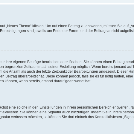
f „Neues Thema“ klicken. Um auf einen Beitrag zu antworten, müssen Sie auf „Ant
e Berechtigungen sind jeweils am Ende der Foren- und der Beitragsansicht aufgeliste
nur Ihre eigenen Beiträge bearbeiten oder löschen. Sie können einen Beitrag bear
nen begrenzten Zeitraum nach seiner Erstellung möglich. Wenn bereits jemand auf Ih
 die Anzahl als auch der letzte Zeitpunkt der Bearbeitungen angezeigt. Dieser Hi
 Beitrag überarbeitet hat. Diese können jedoch, falls sie es für nötig halten, eine 
hen können, wenn bereits jemand darauf geantwortet hat.
hst eine solche in den Einstellungen in Ihrem persönlichen Bereich entwerfen. Na
 aktivieren. Sie können eine Signatur auch hinzufügen, indem Sie in Ihrem persö
gnatur verfassen möchten, so können Sie dort einfach das Kontrollkästchen „Signa