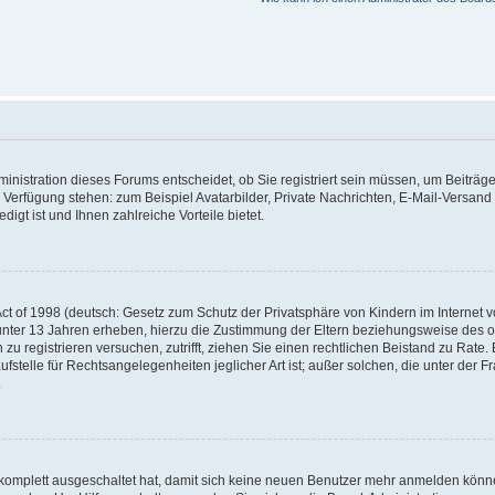
nistration dieses Forums entscheidet, ob Sie registriert sein müssen, um Beiträge z
ur Verfügung stehen: zum Beispiel Avatarbilder, Private Nachrichten, E-Mail-Versand
igt ist und Ihnen zahlreiche Vorteile bietet.
t of 1998 (deutsch: Gesetz zum Schutz der Privatsphäre von Kindern im Internet vo
unter 13 Jahren erheben, hierzu die Zustimmung der Eltern beziehungsweise des o
h zu registrieren versuchen, zutrifft, ziehen Sie einen rechtlichen Beistand zu Rat
stelle für Rechtsangelegenheiten jeglicher Art ist; außer solchen, die unter der 
.
 komplett ausgeschaltet hat, damit sich keine neuen Benutzer mehr anmelden könne