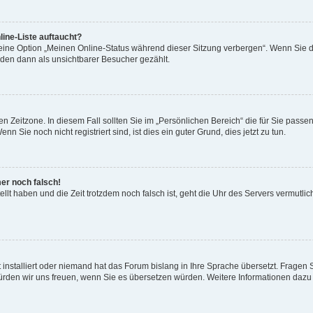
ine-Liste auftaucht?
 eine Option „Meinen Online-Status während dieser Sitzung verbergen“. Wenn Sie d
rden dann als unsichtbarer Besucher gezählt.
n Zeitzone. In diesem Fall sollten Sie im „Persönlichen Bereich“ die für Sie passend
 Sie noch nicht registriert sind, ist dies ein guter Grund, dies jetzt zu tun.
mer noch falsch!
ellt haben und die Zeit trotzdem noch falsch ist, geht die Uhr des Servers vermutlic
 installiert oder niemand hat das Forum bislang in Ihre Sprache übersetzt. Fragen 
t, würden wir uns freuen, wenn Sie es übersetzen würden. Weitere Informationen da