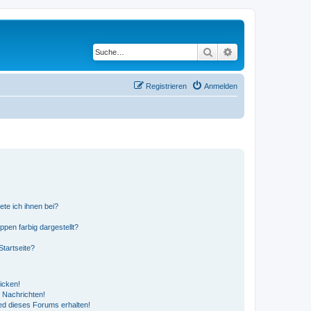
Suche
Erweiterte Suche
Registrieren
Anmelden
ete ich ihnen bei?
en farbig dargestellt?
tartseite?
icken!
 Nachrichten!
ed dieses Forums erhalten!