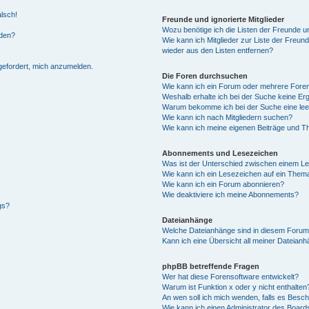
alsch!
Freunde und ignorierte Mitglieder
Wozu benötige ich die Listen der Freunde un
rden?
Wie kann ich Mitglieder zur Liste der Freund
wieder aus den Listen entfernen?
fgefordert, mich anzumelden.
Die Foren durchsuchen
Wie kann ich ein Forum oder mehrere For
Weshalb erhalte ich bei der Suche keine Er
Warum bekomme ich bei der Suche eine lee
Wie kann ich nach Mitgliedern suchen?
Wie kann ich meine eigenen Beiträge und T
Abonnements und Lesezeichen
Was ist der Unterschied zwischen einem L
Wie kann ich ein Lesezeichen auf ein Them
Wie kann ich ein Forum abonnieren?
Wie deaktiviere ich meine Abonnements?
gs?
Dateianhänge
Welche Dateianhänge sind in diesem Forum
Kann ich eine Übersicht all meiner Dateian
phpBB betreffende Fragen
Wer hat diese Forensoftware entwickelt?
Warum ist Funktion x oder y nicht enthalten
An wen soll ich mich wenden, falls es Besc
Wie kann ich einen Administrator des Board