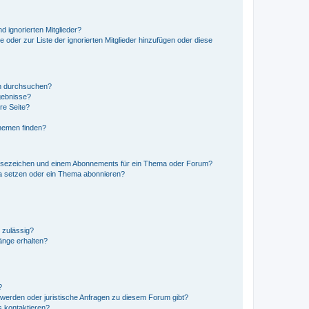
d ignorierten Mitglieder?
e oder zur Liste der ignorierten Mitglieder hinzufügen oder diese
en durchsuchen?
gebnisse?
re Seite?
hemen finden?
esezeichen und einem Abonnements für ein Thema oder Forum?
a setzen oder ein Thema abonnieren?
 zulässig?
hänge erhalten?
?
hwerden oder juristische Anfragen zu diesem Forum gibt?
s kontaktieren?