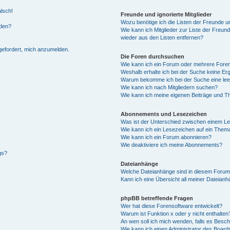
alsch!
Freunde und ignorierte Mitglieder
Wozu benötige ich die Listen der Freunde un
rden?
Wie kann ich Mitglieder zur Liste der Freund
wieder aus den Listen entfernen?
fgefordert, mich anzumelden.
Die Foren durchsuchen
Wie kann ich ein Forum oder mehrere For
Weshalb erhalte ich bei der Suche keine Er
Warum bekomme ich bei der Suche eine lee
Wie kann ich nach Mitgliedern suchen?
Wie kann ich meine eigenen Beiträge und T
Abonnements und Lesezeichen
Was ist der Unterschied zwischen einem L
Wie kann ich ein Lesezeichen auf ein Them
Wie kann ich ein Forum abonnieren?
Wie deaktiviere ich meine Abonnements?
gs?
Dateianhänge
Welche Dateianhänge sind in diesem Forum
Kann ich eine Übersicht all meiner Dateian
phpBB betreffende Fragen
Wer hat diese Forensoftware entwickelt?
Warum ist Funktion x oder y nicht enthalten
An wen soll ich mich wenden, falls es Besc
Wie kann ich einen Administrator des Board