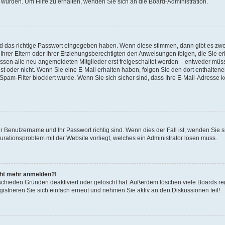
 wurden. Um Hilfe zu erhalten, wenden Sie sich an die Board-Administration.
nd das richtige Passwort eingegeben haben. Wenn diese stimmen, dann gibt es zw
Ihrer Eltern oder Ihrer Erziehungsberechtigten den Anweisungen folgen, die Sie erh
üssen alle neu angemeldeten Mitglieder erst freigeschaltet werden – entweder müsse
 ist oder nicht. Wenn Sie eine E-Mail erhalten haben, folgen Sie den dort enthalte
pam-Filter blockiert wurde. Wenn Sie sich sicher sind, dass Ihre E-Mail-Adresse 
hr Benutzername und Ihr Passwort richtig sind. Wenn dies der Fall ist, wenden Sie
gurationsproblem mit der Website vorliegt, welches ein Administrator lösen muss.
icht mehr anmelden?!
schieden Gründen deaktiviert oder gelöscht hat. Außerdem löschen viele Boards reg
strieren Sie sich einfach erneut und nehmen Sie aktiv an den Diskussionen teil!