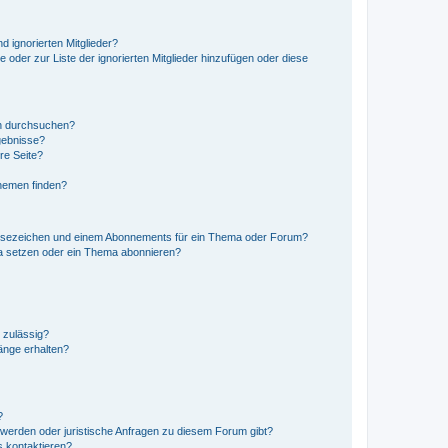
d ignorierten Mitglieder?
e oder zur Liste der ignorierten Mitglieder hinzufügen oder diese
en durchsuchen?
gebnisse?
re Seite?
hemen finden?
esezeichen und einem Abonnements für ein Thema oder Forum?
a setzen oder ein Thema abonnieren?
 zulässig?
hänge erhalten?
?
hwerden oder juristische Anfragen zu diesem Forum gibt?
s kontaktieren?