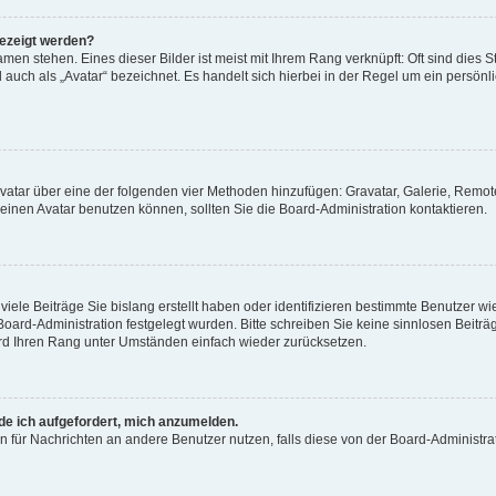
gezeigt werden?
men stehen. Eines dieser Bilder ist meist mit Ihrem Rang verknüpft: Oft sind dies S
auch als „Avatar“ bezeichnet. Es handelt sich hierbei in der Regel um ein persönl
 Avatar über eine der folgenden vier Methoden hinzufügen: Gravatar, Galerie, Rem
inen Avatar benutzen können, sollten Sie die Board-Administration kontaktieren.
iele Beiträge Sie bislang erstellt haben oder identifizieren bestimmte Benutzer
 Board-Administration festgelegt wurden. Bitte schreiben Sie keine sinnlosen Beit
wird Ihren Rang unter Umständen einfach wieder zurücksetzen.
rde ich aufgefordert, mich anzumelden.
ion für Nachrichten an andere Benutzer nutzen, falls diese von der Board-Administ