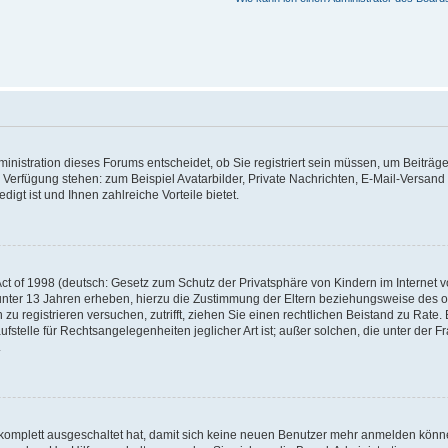
nistration dieses Forums entscheidet, ob Sie registriert sein müssen, um Beiträge z
ur Verfügung stehen: zum Beispiel Avatarbilder, Private Nachrichten, E-Mail-Versand
igt ist und Ihnen zahlreiche Vorteile bietet.
t of 1998 (deutsch: Gesetz zum Schutz der Privatsphäre von Kindern im Internet vo
unter 13 Jahren erheben, hierzu die Zustimmung der Eltern beziehungsweise des o
h zu registrieren versuchen, zutrifft, ziehen Sie einen rechtlichen Beistand zu Rat
stelle für Rechtsangelegenheiten jeglicher Art ist; außer solchen, die unter der 
.
 komplett ausgeschaltet hat, damit sich keine neuen Benutzer mehr anmelden könne