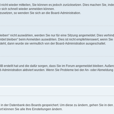
rt nicht wieder mitteilen, Sie können es jedoch zurücksetzen. Dies machen Sie, in
e sich schnell wieder anmelden können.
ckzusetzen, so wenden Sie sich an die Board-Administration.
ben“ nicht auswählen, werden Sie nur für eine Sitzung angemeldet. Dies verhinde
et bleiben“ beim Anmelden auswählen. Dies ist nicht empfehlenswert, wenn Sie s
steht, dann wurde sie vermutlich von der Board-Administration ausgeschaltet.
pBB erstellt hat und die dafür sorgen, dass Sie im Forum angemeldet bleiben. Auß
rd-Administration aktiviert wurden. Wenn Sie Probleme bei der An- oder Abmeldun
en in der Datenbank des Boards gespeichert. Um diese zu ändern, gehen Sie in den 
rt können Sie alle Ihre Einstellungen ändern.