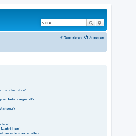
Suche
Erweiterte Suche
Registrieren
Anmelden
ete ich ihnen bei?
en farbig dargestellt?
tartseite?
icken!
 Nachrichten!
ed dieses Forums erhalten!