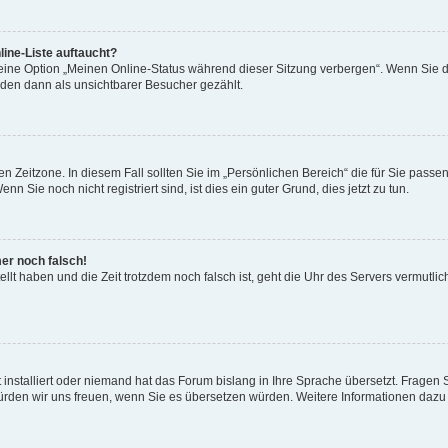
ine-Liste auftaucht?
 eine Option „Meinen Online-Status während dieser Sitzung verbergen“. Wenn Sie d
rden dann als unsichtbarer Besucher gezählt.
n Zeitzone. In diesem Fall sollten Sie im „Persönlichen Bereich“ die für Sie passend
 Sie noch nicht registriert sind, ist dies ein guter Grund, dies jetzt zu tun.
mer noch falsch!
ellt haben und die Zeit trotzdem noch falsch ist, geht die Uhr des Servers vermutlic
 installiert oder niemand hat das Forum bislang in Ihre Sprache übersetzt. Fragen 
t, würden wir uns freuen, wenn Sie es übersetzen würden. Weitere Informationen da