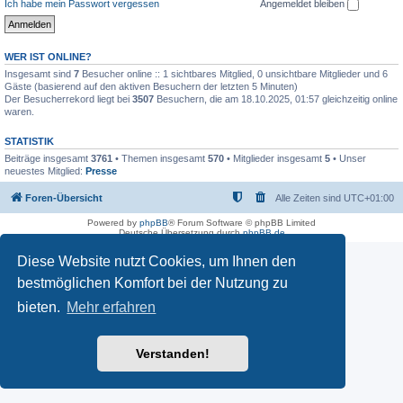
Ich habe mein Passwort vergessen
Angemeldet bleiben
WER IST ONLINE?
Insgesamt sind
7
Besucher online :: 1 sichtbares Mitglied, 0 unsichtbare Mitglieder und 6
Gäste (basierend auf den aktiven Besuchern der letzten 5 Minuten)
Der Besucherrekord liegt bei
3507
Besuchern, die am 18.10.2025, 01:57 gleichzeitig online
waren.
STATISTIK
Beiträge insgesamt
3761
• Themen insgesamt
570
• Mitglieder insgesamt
5
• Unser
neuestes Mitglied:
Presse
Foren-Übersicht
Alle Zeiten sind
UTC+01:00
Powered by
phpBB
® Forum Software © phpBB Limited
Deutsche Übersetzung durch
phpBB.de
Diese Website nutzt Cookies, um Ihnen den
bestmöglichen Komfort bei der Nutzung zu
bieten.
Mehr erfahren
Verstanden!