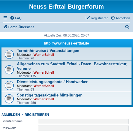
Neuss Erfttal Bürgerforum
FAQ
Registrieren
Anmelden
S
Foren-Übersicht
u
Aktuelle Zeit: 08.08.2026, 20:07
c
http://www.neuss-erfttal.de
h
Terminhinweise / Veranstaltungen
Moderator:
WernerSchell
e
Themen:
76
Allgemeines zum Stadtteil Erfttal - Daten, Bewohnerstruktur,
Vereine
Moderator:
WernerSchell
Themen:
175
Dienstleistungsangebote / Handwerker
Moderator:
WernerSchell
Themen:
69
Sonstige tagesaktuelle Mitteilungen
Moderator:
WernerSchell
Themen:
250
ANMELDEN
•
REGISTRIEREN
Benutzername:
Passwort: