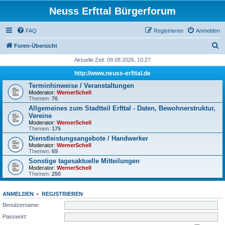
Neuss Erfttal Bürgerforum
FAQ
Registrieren
Anmelden
S
Foren-Übersicht
u
Aktuelle Zeit: 09.08.2026, 10:27
c
http://www.neuss-erfttal.de
h
Terminhinweise / Veranstaltungen
Moderator:
WernerSchell
e
Themen:
76
Allgemeines zum Stadtteil Erfttal - Daten, Bewohnerstruktur,
Vereine
Moderator:
WernerSchell
Themen:
175
Dienstleistungsangebote / Handwerker
Moderator:
WernerSchell
Themen:
69
Sonstige tagesaktuelle Mitteilungen
Moderator:
WernerSchell
Themen:
250
ANMELDEN
•
REGISTRIEREN
Benutzername:
Passwort: