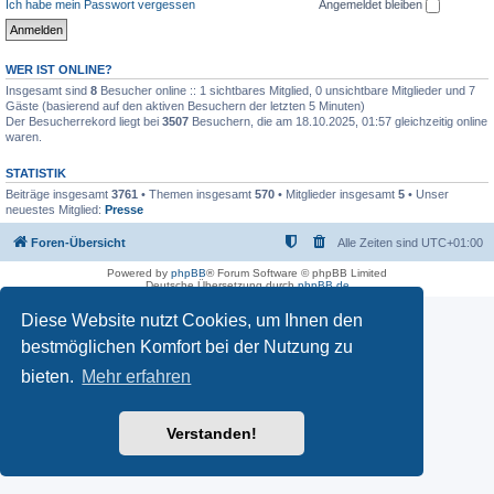
Ich habe mein Passwort vergessen
Angemeldet bleiben
WER IST ONLINE?
Insgesamt sind
8
Besucher online :: 1 sichtbares Mitglied, 0 unsichtbare Mitglieder und 7
Gäste (basierend auf den aktiven Besuchern der letzten 5 Minuten)
Der Besucherrekord liegt bei
3507
Besuchern, die am 18.10.2025, 01:57 gleichzeitig online
waren.
STATISTIK
Beiträge insgesamt
3761
• Themen insgesamt
570
• Mitglieder insgesamt
5
• Unser
neuestes Mitglied:
Presse
Foren-Übersicht
Alle Zeiten sind
UTC+01:00
Powered by
phpBB
® Forum Software © phpBB Limited
Deutsche Übersetzung durch
phpBB.de
Diese Website nutzt Cookies, um Ihnen den
bestmöglichen Komfort bei der Nutzung zu
bieten.
Mehr erfahren
Verstanden!