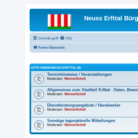
Neuss Erfttal Bür
Schnellzugriff
FAQ
Foren-Übersicht
HTTP://WWW.NEUSS-ERFTTAL.DE
Terminhinweise / Veranstaltungen
Moderator:
WernerSchell
Allgemeines zum Stadtteil Erfttal - Daten, Bewo
Moderator:
WernerSchell
Dienstleistungsangebote / Handwerker
Moderator:
WernerSchell
Sonstige tagesaktuelle Mitteilungen
Moderator:
WernerSchell