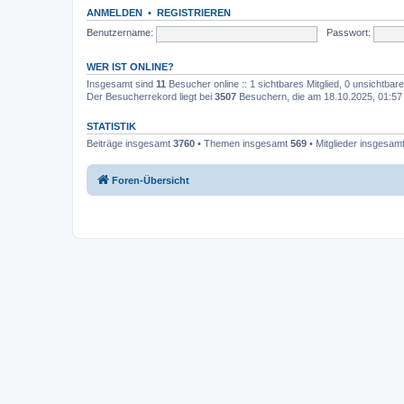
ANMELDEN
•
REGISTRIEREN
Benutzername:
Passwort:
WER IST ONLINE?
Insgesamt sind
11
Besucher online :: 1 sichtbares Mitglied, 0 unsichtbar
Der Besucherrekord liegt bei
3507
Besuchern, die am 18.10.2025, 01:57 g
STATISTIK
Beiträge insgesamt
3760
• Themen insgesamt
569
• Mitglieder insgesam
Foren-Übersicht