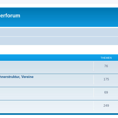
gerforum
THEMEN
76
hnerstruktur, Vereine
175
69
249