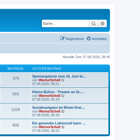
Suche
Erweiterte Suche
Registrieren
Anmelden
Aktuelle Zeit: 07.08.2026, 08:45
BEITRÄGE
LETZTER BEITRAG
Sportangebote vom 15. Juni bi…
378
N
von
WernerSchell
e
07.08.2026, 06:21
u
e
Kleine Bühne - Theater an St.…
993
s
N
von
WernerSchell
t
e
07.08.2026, 06:19
e
u
r
e
Sozialnavigator im Rhein-Krei…
1029
B
s
N
von
WernerSchell
e
t
e
07.08.2026, 06:18
i
e
u
t
r
e
Ein gesunder Lebensstil kann …
r
906
B
s
N
von
WernerSchell
a
e
t
e
07.08.2026, 06:22
g
i
e
u
t
r
e