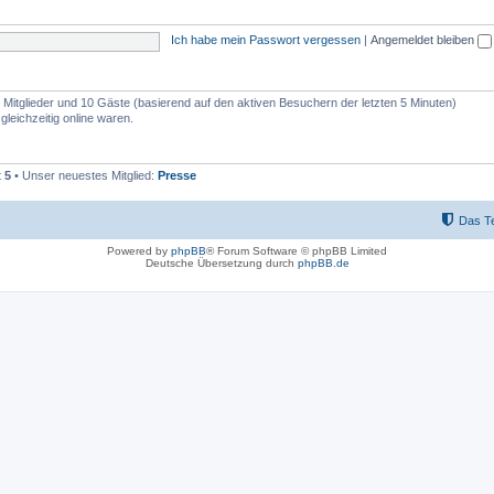
Ich habe mein Passwort vergessen
|
Angemeldet bleiben
e Mitglieder und 10 Gäste (basierend auf den aktiven Besuchern der letzten 5 Minuten)
leichzeitig online waren.
t
5
• Unser neuestes Mitglied:
Presse
Das T
Powered by
phpBB
® Forum Software © phpBB Limited
Deutsche Übersetzung durch
phpBB.de