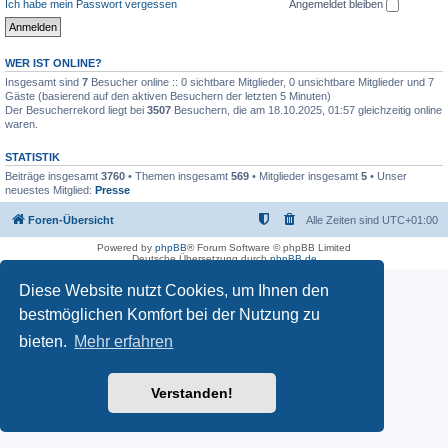
Ich habe mein Passwort vergessen
Angemeldet bleiben
WER IST ONLINE?
Insgesamt sind
7
Besucher online :: 0 sichtbare Mitglieder, 0 unsichtbare Mitglieder und 7
Gäste (basierend auf den aktiven Besuchern der letzten 5 Minuten)
Der Besucherrekord liegt bei
3507
Besuchern, die am 18.10.2025, 01:57 gleichzeitig online
waren.
STATISTIK
Beiträge insgesamt
3760
• Themen insgesamt
569
• Mitglieder insgesamt
5
• Unser
neuestes Mitglied:
Presse
Foren-Übersicht
Alle Zeiten sind
UTC+01:00
Powered by
phpBB
® Forum Software © phpBB Limited
Deutsche Übersetzung durch
phpBB.de
Diese Website nutzt Cookies, um Ihnen den
bestmöglichen Komfort bei der Nutzung zu
bieten.
Mehr erfahren
Verstanden!