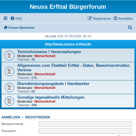
Neuss Erfttal Bürgerforum
FAQ
Registrieren
Anmelden
S
Foren-Übersicht
u
Aktuelle Zeit: 07.08.2026, 05:13
c
http://www.neuss-erfttal.de
h
Terminhinweise / Veranstaltungen
Moderator:
WernerSchell
e
Themen:
76
Allgemeines zum Stadtteil Erfttal - Daten, Bewohnerstruktur,
Vereine
Moderator:
WernerSchell
Themen:
175
Dienstleistungsangebote / Handwerker
Moderator:
WernerSchell
Themen:
69
Sonstige tagesaktuelle Mitteilungen
Moderator:
WernerSchell
Themen:
249
ANMELDEN
•
REGISTRIEREN
Benutzername:
Passwort: