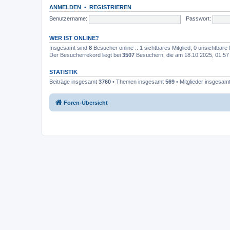
ANMELDEN
•
REGISTRIEREN
Benutzername:
Passwort:
WER IST ONLINE?
Insgesamt sind
8
Besucher online :: 1 sichtbares Mitglied, 0 unsichtbare
Der Besucherrekord liegt bei
3507
Besuchern, die am 18.10.2025, 01:57 g
STATISTIK
Beiträge insgesamt
3760
• Themen insgesamt
569
• Mitglieder insgesam
Foren-Übersicht