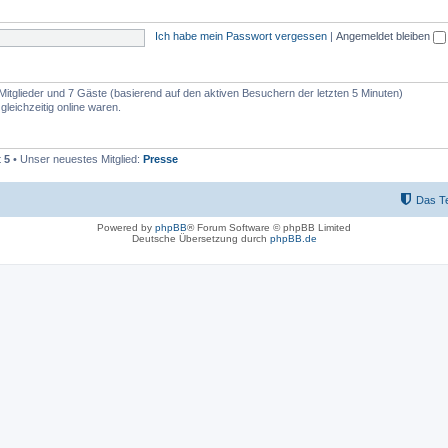
Ich habe mein Passwort vergessen
|
Angemeldet bleiben
 Mitglieder und 7 Gäste (basierend auf den aktiven Besuchern der letzten 5 Minuten)
leichzeitig online waren.
t
5
• Unser neuestes Mitglied:
Presse
Das T
Powered by
phpBB
® Forum Software © phpBB Limited
Deutsche Übersetzung durch
phpBB.de