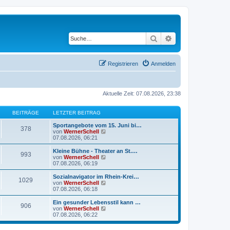
Suche
Erweiterte Suche
Registrieren
Anmelden
Aktuelle Zeit: 07.08.2026, 23:38
BEITRÄGE
LETZTER BEITRAG
Sportangebote vom 15. Juni bi…
378
N
von
WernerSchell
e
07.08.2026, 06:21
u
e
Kleine Bühne - Theater an St.…
993
s
N
von
WernerSchell
t
e
07.08.2026, 06:19
e
u
r
e
Sozialnavigator im Rhein-Krei…
1029
B
s
N
von
WernerSchell
e
t
e
07.08.2026, 06:18
i
e
u
t
r
e
Ein gesunder Lebensstil kann …
r
906
B
s
N
von
WernerSchell
a
e
t
e
07.08.2026, 06:22
g
i
e
u
t
r
e