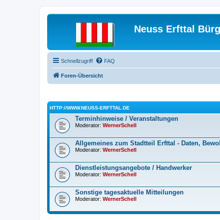
Neuss Erfttal Bür
Schnellzugriff
FAQ
Foren-Übersicht
HTTP://WWW.NEUSS-ERFTTAL.DE
Terminhinweise / Veranstaltungen
Moderator:
WernerSchell
Allgemeines zum Stadtteil Erfttal - Daten, Bewo
Moderator:
WernerSchell
Dienstleistungsangebote / Handwerker
Moderator:
WernerSchell
Sonstige tagesaktuelle Mitteilungen
Moderator:
WernerSchell