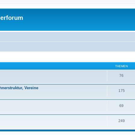
gerforum
THEMEN
76
hnerstruktur, Vereine
175
69
249