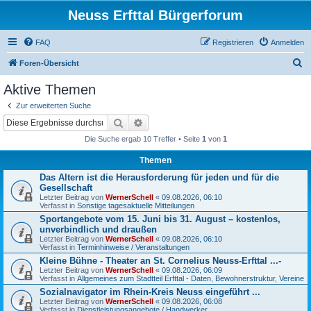
Neuss Erfttal Bürgerforum
FAQ
Registrieren
Anmelden
S
Foren-Übersicht
u
Aktive Themen
c
Zur erweiterten Suche
h
Suche
Erweiterte Suche
e
Die Suche ergab 10 Treffer • Seite
1
von
1
Themen
Das Altern ist die Herausforderung für jeden und für die
Gesellschaft
Letzter Beitrag von
WernerSchell
«
09.08.2026, 06:10
Verfasst in
Sonstige tagesaktuelle Mitteilungen
Sportangebote vom 15. Juni bis 31. August – kostenlos,
unverbindlich und draußen
Letzter Beitrag von
WernerSchell
«
09.08.2026, 06:10
Verfasst in
Terminhinweise / Veranstaltungen
Kleine Bühne - Theater an St. Cornelius Neuss-Erfttal ...-
Letzter Beitrag von
WernerSchell
«
09.08.2026, 06:09
Verfasst in
Allgemeines zum Stadtteil Erfttal - Daten, Bewohnerstruktur, Vereine
Sozialnavigator im Rhein-Kreis Neuss eingeführt ...
Letzter Beitrag von
WernerSchell
«
09.08.2026, 06:08
Verfasst in
Dienstleistungsangebote / Handwerker