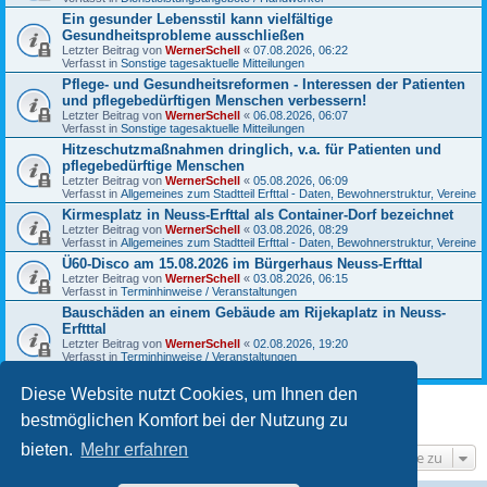
Ein gesunder Lebensstil kann vielfältige
Gesundheitsprobleme ausschließen
Letzter Beitrag von
WernerSchell
«
07.08.2026, 06:22
Verfasst in
Sonstige tagesaktuelle Mitteilungen
Pflege- und Gesundheitsreformen - Interessen der Patienten
und pflegebedürftigen Menschen verbessern!
Letzter Beitrag von
WernerSchell
«
06.08.2026, 06:07
Verfasst in
Sonstige tagesaktuelle Mitteilungen
Hitzeschutzmaßnahmen dringlich, v.a. für Patienten und
pflegebedürftige Menschen
Letzter Beitrag von
WernerSchell
«
05.08.2026, 06:09
Verfasst in
Allgemeines zum Stadtteil Erfttal - Daten, Bewohnerstruktur, Vereine
Kirmesplatz in Neuss-Erfttal als Container-Dorf bezeichnet
Letzter Beitrag von
WernerSchell
«
03.08.2026, 08:29
Verfasst in
Allgemeines zum Stadtteil Erfttal - Daten, Bewohnerstruktur, Vereine
Ü60-Disco am 15.08.2026 im Bürgerhaus Neuss-Erfttal
Letzter Beitrag von
WernerSchell
«
03.08.2026, 06:15
Verfasst in
Terminhinweise / Veranstaltungen
Bauschäden an einem Gebäude am Rijekaplatz in Neuss-
Erftttal
Letzter Beitrag von
WernerSchell
«
02.08.2026, 19:20
Verfasst in
Terminhinweise / Veranstaltungen
Antworten:
3
Diese Website nutzt Cookies, um Ihnen den
bestmöglichen Komfort bei der Nutzung zu
Die Suche ergab 10 Treffer • Seite
1
von
1
bieten.
Mehr erfahren
Gehe zu