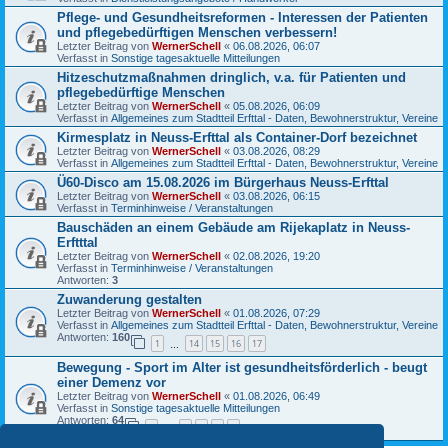
Pflege- und Gesundheitsreformen - Interessen der Patienten
und pflegebedürftigen Menschen verbessern!
Letzter Beitrag von
WernerSchell
«
06.08.2026, 06:07
Verfasst in
Sonstige tagesaktuelle Mitteilungen
Hitzeschutzmaßnahmen dringlich, v.a. für Patienten und
pflegebedürftige Menschen
Letzter Beitrag von
WernerSchell
«
05.08.2026, 06:09
Verfasst in
Allgemeines zum Stadtteil Erfttal - Daten, Bewohnerstruktur, Vereine
Kirmesplatz in Neuss-Erfttal als Container-Dorf bezeichnet
Letzter Beitrag von
WernerSchell
«
03.08.2026, 08:29
Verfasst in
Allgemeines zum Stadtteil Erfttal - Daten, Bewohnerstruktur, Vereine
Ü60-Disco am 15.08.2026 im Bürgerhaus Neuss-Erfttal
Letzter Beitrag von
WernerSchell
«
03.08.2026, 06:15
Verfasst in
Terminhinweise / Veranstaltungen
Bauschäden an einem Gebäude am Rijekaplatz in Neuss-
Erftttal
Letzter Beitrag von
WernerSchell
«
02.08.2026, 19:20
Verfasst in
Terminhinweise / Veranstaltungen
Antworten:
3
Zuwanderung gestalten
Letzter Beitrag von
WernerSchell
«
01.08.2026, 07:29
Verfasst in
Allgemeines zum Stadtteil Erfttal - Daten, Bewohnerstruktur, Vereine
Antworten:
160
1
14
15
16
17
…
Bewegung - Sport im Alter ist gesundheitsförderlich - beugt
einer Demenz vor
Letzter Beitrag von
WernerSchell
«
01.08.2026, 06:49
Verfasst in
Sonstige tagesaktuelle Mitteilungen
Antworten:
64
1
4
5
6
7
…