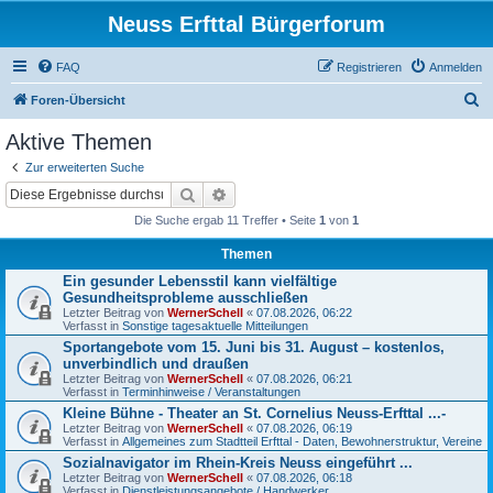
Neuss Erfttal Bürgerforum
FAQ
Registrieren
Anmelden
S
Foren-Übersicht
u
Aktive Themen
c
Zur erweiterten Suche
h
Suche
Erweiterte Suche
e
Die Suche ergab 11 Treffer • Seite
1
von
1
Themen
Ein gesunder Lebensstil kann vielfältige
Gesundheitsprobleme ausschließen
Letzter Beitrag von
WernerSchell
«
07.08.2026, 06:22
Verfasst in
Sonstige tagesaktuelle Mitteilungen
Sportangebote vom 15. Juni bis 31. August – kostenlos,
unverbindlich und draußen
Letzter Beitrag von
WernerSchell
«
07.08.2026, 06:21
Verfasst in
Terminhinweise / Veranstaltungen
Kleine Bühne - Theater an St. Cornelius Neuss-Erfttal ...-
Letzter Beitrag von
WernerSchell
«
07.08.2026, 06:19
Verfasst in
Allgemeines zum Stadtteil Erfttal - Daten, Bewohnerstruktur, Vereine
Sozialnavigator im Rhein-Kreis Neuss eingeführt ...
Letzter Beitrag von
WernerSchell
«
07.08.2026, 06:18
Verfasst in
Dienstleistungsangebote / Handwerker