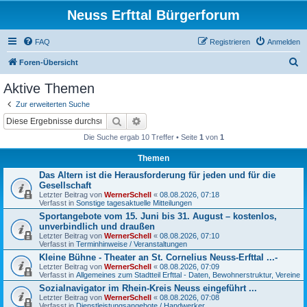
Neuss Erfttal Bürgerforum
FAQ
Registrieren
Anmelden
S
Foren-Übersicht
u
Aktive Themen
c
Zur erweiterten Suche
h
Suche
Erweiterte Suche
e
Die Suche ergab 10 Treffer • Seite
1
von
1
Themen
Das Altern ist die Herausforderung für jeden und für die
Gesellschaft
Letzter Beitrag von
WernerSchell
«
08.08.2026, 07:18
Verfasst in
Sonstige tagesaktuelle Mitteilungen
Sportangebote vom 15. Juni bis 31. August – kostenlos,
unverbindlich und draußen
Letzter Beitrag von
WernerSchell
«
08.08.2026, 07:10
Verfasst in
Terminhinweise / Veranstaltungen
Kleine Bühne - Theater an St. Cornelius Neuss-Erfttal ...-
Letzter Beitrag von
WernerSchell
«
08.08.2026, 07:09
Verfasst in
Allgemeines zum Stadtteil Erfttal - Daten, Bewohnerstruktur, Vereine
Sozialnavigator im Rhein-Kreis Neuss eingeführt ...
Letzter Beitrag von
WernerSchell
«
08.08.2026, 07:08
Verfasst in
Dienstleistungsangebote / Handwerker