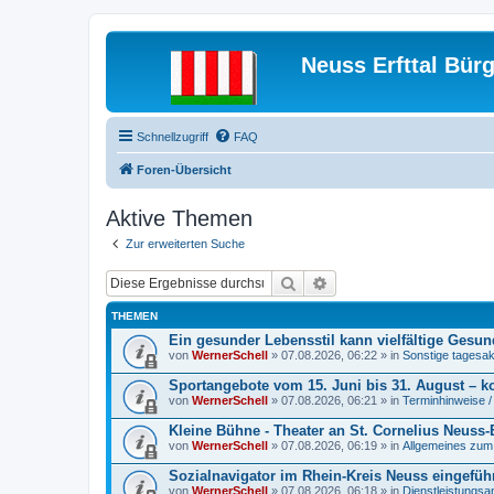
Neuss Erfttal Bür
Schnellzugriff
FAQ
Foren-Übersicht
Aktive Themen
Zur erweiterten Suche
Suche
Erweiterte Suche
THEMEN
Ein gesunder Lebensstil kann vielfältige Gesu
von
WernerSchell
» 07.08.2026, 06:22 » in
Sonstige tagesakt
Sportangebote vom 15. Juni bis 31. August – k
von
WernerSchell
» 07.08.2026, 06:21 » in
Terminhinweise /
Kleine Bühne - Theater an St. Cornelius Neuss-Erf
von
WernerSchell
» 07.08.2026, 06:19 » in
Allgemeines zum S
Sozialnavigator im Rhein-Kreis Neuss eingeführt
von
WernerSchell
» 07.08.2026, 06:18 » in
Dienstleistungs