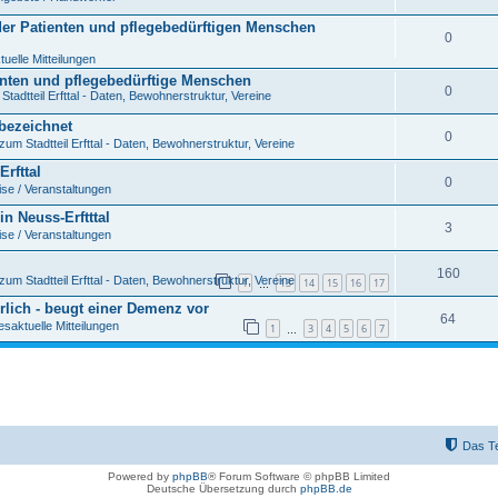
der Patienten und pflegebedürftigen Menschen
0
uelle Mitteilungen
enten und pflegebedürftige Menschen
0
tadtteil Erfttal - Daten, Bewohnerstruktur, Vereine
 bezeichnet
0
zum Stadtteil Erfttal - Daten, Bewohnerstruktur, Vereine
rfttal
0
se / Veranstaltungen
n Neuss-Erftttal
3
se / Veranstaltungen
160
zum Stadtteil Erfttal - Daten, Bewohnerstruktur, Vereine
1
13
14
15
16
17
…
rlich - beugt einer Demenz vor
64
esaktuelle Mitteilungen
1
3
4
5
6
7
…
Das T
Powered by
phpBB
® Forum Software © phpBB Limited
Deutsche Übersetzung durch
phpBB.de