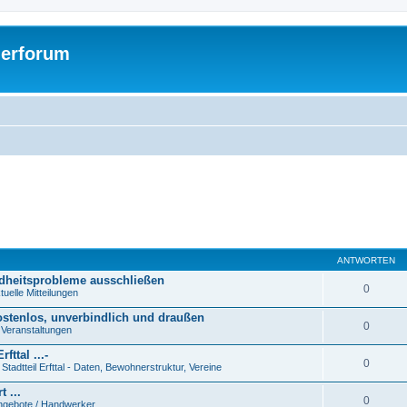
gerforum
ANTWORTEN
ndheitsprobleme ausschließen
0
uelle Mitteilungen
ostenlos, unverbindlich und draußen
0
 Veranstaltungen
ttal ...-
0
tadtteil Erfttal - Daten, Bewohnerstruktur, Vereine
 ...
0
angebote / Handwerker