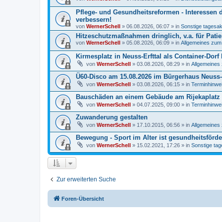
Pflege- und Gesundheitsreformen - Interessen 
verbessern!
von
WernerSchell
» 06.08.2026, 06:07 » in
Sonstige tagesakt
Hitzeschutzmaßnahmen dringlich, v.a. für Pati
von
WernerSchell
» 05.08.2026, 06:09 » in
Allgemeines zum S
Kirmesplatz in Neuss-Erfttal als Container-Dorf
von
WernerSchell
» 03.08.2026, 08:29 » in
Allgemeines 
Ü60-Disco am 15.08.2026 im Bürgerhaus Neuss-E
von
WernerSchell
» 03.08.2026, 06:15 » in
Terminhinwei
Bauschäden an einem Gebäude am Rijekaplatz i
von
WernerSchell
» 04.07.2025, 09:00 » in
Terminhinwei
Zuwanderung gestalten
von
WernerSchell
» 17.10.2015, 06:56 » in
Allgemeines 
Bewegung - Sport im Alter ist gesundheitsförde
von
WernerSchell
» 15.02.2021, 17:26 » in
Sonstige tag
Zur erweiterten Suche
Foren-Übersicht