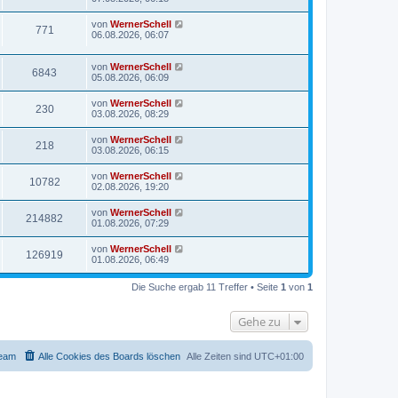
von
WernerSchell
771
06.08.2026, 06:07
von
WernerSchell
6843
05.08.2026, 06:09
von
WernerSchell
230
03.08.2026, 08:29
von
WernerSchell
218
03.08.2026, 06:15
von
WernerSchell
10782
02.08.2026, 19:20
von
WernerSchell
214882
01.08.2026, 07:29
von
WernerSchell
126919
01.08.2026, 06:49
Die Suche ergab 11 Treffer • Seite
1
von
1
Gehe zu
eam
Alle Cookies des Boards löschen
Alle Zeiten sind
UTC+01:00