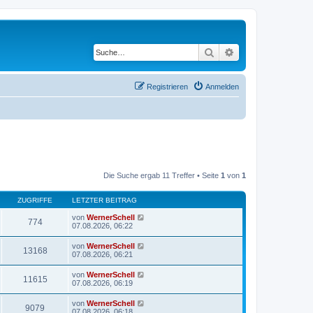
Suche
Erweiterte Suche
Registrieren
Anmelden
Die Suche ergab 11 Treffer • Seite
1
von
1
ZUGRIFFE
LETZTER BEITRAG
von
WernerSchell
774
07.08.2026, 06:22
von
WernerSchell
13168
07.08.2026, 06:21
von
WernerSchell
11615
07.08.2026, 06:19
von
WernerSchell
9079
07.08.2026, 06:18