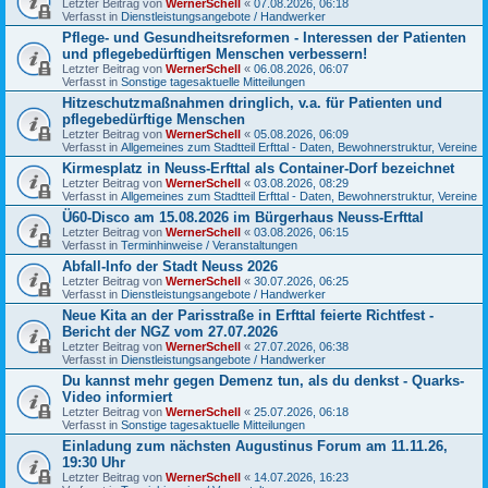
Letzter Beitrag von
WernerSchell
«
07.08.2026, 06:18
Verfasst in
Dienstleistungsangebote / Handwerker
Pflege- und Gesundheitsreformen - Interessen der Patienten
und pflegebedürftigen Menschen verbessern!
Letzter Beitrag von
WernerSchell
«
06.08.2026, 06:07
Verfasst in
Sonstige tagesaktuelle Mitteilungen
Hitzeschutzmaßnahmen dringlich, v.a. für Patienten und
pflegebedürftige Menschen
Letzter Beitrag von
WernerSchell
«
05.08.2026, 06:09
Verfasst in
Allgemeines zum Stadtteil Erfttal - Daten, Bewohnerstruktur, Vereine
Kirmesplatz in Neuss-Erfttal als Container-Dorf bezeichnet
Letzter Beitrag von
WernerSchell
«
03.08.2026, 08:29
Verfasst in
Allgemeines zum Stadtteil Erfttal - Daten, Bewohnerstruktur, Vereine
Ü60-Disco am 15.08.2026 im Bürgerhaus Neuss-Erfttal
Letzter Beitrag von
WernerSchell
«
03.08.2026, 06:15
Verfasst in
Terminhinweise / Veranstaltungen
Abfall-Info der Stadt Neuss 2026
Letzter Beitrag von
WernerSchell
«
30.07.2026, 06:25
Verfasst in
Dienstleistungsangebote / Handwerker
Neue Kita an der Parisstraße in Erfttal feierte Richtfest -
Bericht der NGZ vom 27.07.2026
Letzter Beitrag von
WernerSchell
«
27.07.2026, 06:38
Verfasst in
Dienstleistungsangebote / Handwerker
Du kannst mehr gegen Demenz tun, als du denkst - Quarks-
Video informiert
Letzter Beitrag von
WernerSchell
«
25.07.2026, 06:18
Verfasst in
Sonstige tagesaktuelle Mitteilungen
Einladung zum nächsten Augustinus Forum am 11.11.26,
19:30 Uhr
Letzter Beitrag von
WernerSchell
«
14.07.2026, 16:23