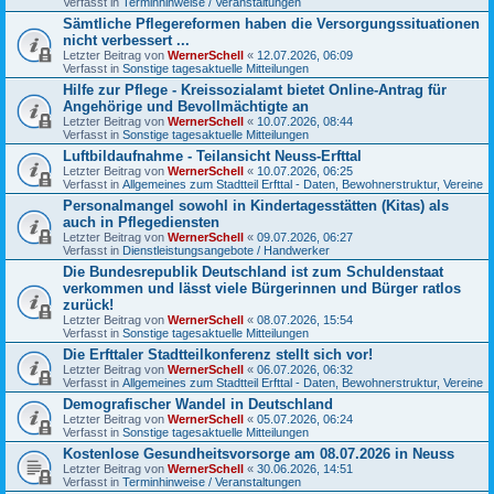
Verfasst in
Terminhinweise / Veranstaltungen
Sämtliche Pflegereformen haben die Versorgungssituationen
nicht verbessert ...
Letzter Beitrag von
WernerSchell
«
12.07.2026, 06:09
Verfasst in
Sonstige tagesaktuelle Mitteilungen
Hilfe zur Pflege - Kreissozialamt bietet Online-Antrag für
Angehörige und Bevollmächtigte an
Letzter Beitrag von
WernerSchell
«
10.07.2026, 08:44
Verfasst in
Sonstige tagesaktuelle Mitteilungen
Luftbildaufnahme - Teilansicht Neuss-Erfttal
Letzter Beitrag von
WernerSchell
«
10.07.2026, 06:25
Verfasst in
Allgemeines zum Stadtteil Erfttal - Daten, Bewohnerstruktur, Vereine
Personalmangel sowohl in Kindertagesstätten (Kitas) als
auch in Pflegediensten
Letzter Beitrag von
WernerSchell
«
09.07.2026, 06:27
Verfasst in
Dienstleistungsangebote / Handwerker
Die Bundesrepublik Deutschland ist zum Schuldenstaat
verkommen und lässt viele Bürgerinnen und Bürger ratlos
zurück!
Letzter Beitrag von
WernerSchell
«
08.07.2026, 15:54
Verfasst in
Sonstige tagesaktuelle Mitteilungen
Die Erfttaler Stadtteilkonferenz stellt sich vor!
Letzter Beitrag von
WernerSchell
«
06.07.2026, 06:32
Verfasst in
Allgemeines zum Stadtteil Erfttal - Daten, Bewohnerstruktur, Vereine
Demografischer Wandel in Deutschland
Letzter Beitrag von
WernerSchell
«
05.07.2026, 06:24
Verfasst in
Sonstige tagesaktuelle Mitteilungen
Kostenlose Gesundheitsvorsorge am 08.07.2026 in Neuss
Letzter Beitrag von
WernerSchell
«
30.06.2026, 14:51
Verfasst in
Terminhinweise / Veranstaltungen