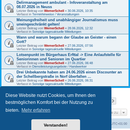
Delirmanagement ambulant - Infoveranstaltung am
08.07.2026 in Neuss
Letzter Beitrag von
WernerSchell
«
30.06.2026, 10:35
Verfasst in
Terminhinweise / Veranstaltungen
Meinungsfreiheit und unabhängiger Journalismus muss
uneingeschränkt gelten!
Letzter Beitrag von
WernerSchell
«
28.06.2026, 12:32
Verfasst in
Sonstige tagesaktuelle Mitteilungen
Wann und warum begann der Glaube an Geister - einen
Gott?
Letzter Beitrag von
WernerSchell
«
27.06.2026, 07:56
Verfasst in
Sonstige tagesaktuelle Mitteilungen
Lotsenpunkt im Bürgerhaus Erfttal -> Eine Anlaufstelle für
Seniorinnen und Senioren im Quartier
Letzter Beitrag von
WernerSchell
«
27.06.2026, 06:48
Verfasst in
Dienstleistungsangebote / Handwerker
Drei Unbekannte haben am 24.06.2026 einen Discounter an
der Schellbergstraße in Norf überfallen ...
Letzter Beitrag von
WernerSchell
«
26.06.2026, 06:31
Verfasst in
Sonstige tagesaktuelle Mitteilungen
Diese Website nutzt Cookies, um Ihnen den
Seite
1
von
13
1
2
3
4
5
13
Nächst
Die Suche ergab 317 Treffer
…
bestmöglichen Komfort bei der Nutzung zu
bieten.
Mehr erfahren
Gehe zu
Foren-Übersicht
Alle Zeiten sind
UTC+01:00
Verstanden!