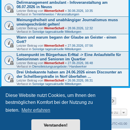
Delirmanagement ambulant - Infoveranstaltung am
08.07.2026 in Neuss
Letzter Beitrag von
WernerSchell
«
30.06.2026, 10:35
Verfasst in
Terminhinweise / Veranstaltungen
Meinungsfreiheit und unabhängiger Journalismus muss
uneingeschränkt gelten!
Letzter Beitrag von
WernerSchell
«
28.06.2026, 12:32
Verfasst in
Sonstige tagesaktuelle Mitteilungen
Wann und warum begann der Glaube an Geister - einen
Gott?
Letzter Beitrag von
WernerSchell
«
27.06.2026, 07:56
Verfasst in
Sonstige tagesaktuelle Mitteilungen
Lotsenpunkt im Bürgerhaus Erfttal -> Eine Anlaufstelle für
Seniorinnen und Senioren im Quartier
Letzter Beitrag von
WernerSchell
«
27.06.2026, 06:48
Verfasst in
Dienstleistungsangebote / Handwerker
Drei Unbekannte haben am 24.06.2026 einen Discounter an
der Schellbergstraße in Norf überfallen ...
Letzter Beitrag von
WernerSchell
«
26.06.2026, 06:31
Verfasst in
Sonstige tagesaktuelle Mitteilungen
Diese Website nutzt Cookies, um Ihnen den
Seite
1
von
13
1
2
3
4
5
13
Nächst
Die Suche ergab 317 Treffer
…
bestmöglichen Komfort bei der Nutzung zu
bieten.
Mehr erfahren
Gehe zu
Foren-Übersicht
Alle Zeiten sind
UTC+01:00
Verstanden!