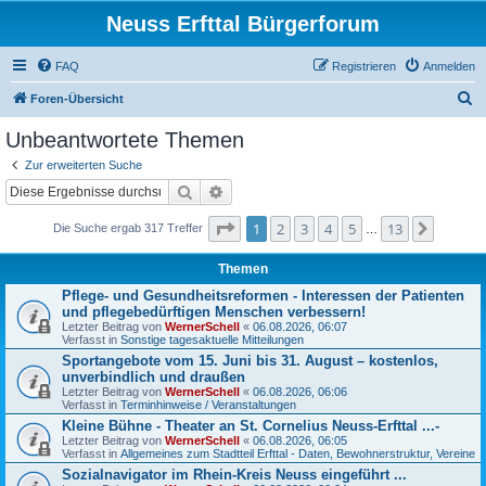
Neuss Erfttal Bürgerforum
FAQ
Registrieren
Anmelden
S
Foren-Übersicht
u
Unbeantwortete Themen
c
Zur erweiterten Suche
h
Suche
Erweiterte Suche
e
Seite
1
von
13
1
2
3
4
5
13
Nächst
Die Suche ergab 317 Treffer
…
Themen
Pflege- und Gesundheitsreformen - Interessen der Patienten
und pflegebedürftigen Menschen verbessern!
Letzter Beitrag von
WernerSchell
«
06.08.2026, 06:07
Verfasst in
Sonstige tagesaktuelle Mitteilungen
Sportangebote vom 15. Juni bis 31. August – kostenlos,
unverbindlich und draußen
Letzter Beitrag von
WernerSchell
«
06.08.2026, 06:06
Verfasst in
Terminhinweise / Veranstaltungen
Kleine Bühne - Theater an St. Cornelius Neuss-Erfttal ...-
Letzter Beitrag von
WernerSchell
«
06.08.2026, 06:05
Verfasst in
Allgemeines zum Stadtteil Erfttal - Daten, Bewohnerstruktur, Vereine
Sozialnavigator im Rhein-Kreis Neuss eingeführt ...