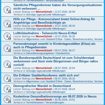
Verfasst in
Terminhinweise / Veranstaltungen
Sämtliche Pflegereformen haben die Versorgungssituationen
nicht verbessert ...
Letzter Beitrag von
WernerSchell
«
12.07.2026, 06:09
Verfasst in
Sonstige tagesaktuelle Mitteilungen
Hilfe zur Pflege - Kreissozialamt bietet Online-Antrag für
Angehörige und Bevollmächtigte an
Letzter Beitrag von
WernerSchell
«
10.07.2026, 08:44
Verfasst in
Sonstige tagesaktuelle Mitteilungen
Luftbildaufnahme - Teilansicht Neuss-Erfttal
Letzter Beitrag von
WernerSchell
«
10.07.2026, 06:25
Verfasst in
Allgemeines zum Stadtteil Erfttal - Daten, Bewohnerstruktur, Vereine
Personalmangel sowohl in Kindertagesstätten (Kitas) als
auch in Pflegediensten
Letzter Beitrag von
WernerSchell
«
09.07.2026, 06:27
Verfasst in
Dienstleistungsangebote / Handwerker
Die Bundesrepublik Deutschland ist zum Schuldenstaat
verkommen und lässt viele Bürgerinnen und Bürger ratlos
zurück!
Letzter Beitrag von
WernerSchell
«
08.07.2026, 15:54
Verfasst in
Sonstige tagesaktuelle Mitteilungen
Die Erfttaler Stadtteilkonferenz stellt sich vor!
Letzter Beitrag von
WernerSchell
«
06.07.2026, 06:32
Verfasst in
Allgemeines zum Stadtteil Erfttal - Daten, Bewohnerstruktur, Vereine
Demografischer Wandel in Deutschland
Letzter Beitrag von
WernerSchell
«
05.07.2026, 06:24
Verfasst in
Sonstige tagesaktuelle Mitteilungen
Kostenlose Gesundheitsvorsorge am 08.07.2026 in Neuss
Letzter Beitrag von
WernerSchell
«
30.06.2026, 14:51
Verfasst in
Terminhinweise / Veranstaltungen