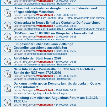
Letzter Beitrag von
WernerSchell
«
06.08.2026, 06:04
Verfasst in
Dienstleistungsangebote / Handwerker
Hitzeschutzmaßnahmen dringlich, v.a. für Patienten und
pflegebedürftige Menschen
Letzter Beitrag von
WernerSchell
«
05.08.2026, 06:09
Verfasst in
Allgemeines zum Stadtteil Erfttal - Daten, Bewohnerstruktur, Vereine
Kirmesplatz in Neuss-Erfttal als Container-Dorf bezeichnet
Letzter Beitrag von
WernerSchell
«
03.08.2026, 08:29
Verfasst in
Allgemeines zum Stadtteil Erfttal - Daten, Bewohnerstruktur, Vereine
Ü60-Disco am 15.08.2026 im Bürgerhaus Neuss-Erfttal
Letzter Beitrag von
WernerSchell
«
03.08.2026, 06:15
Verfasst in
Terminhinweise / Veranstaltungen
Ein gesunder Lebensstil kann vielfältige
Gesundheitsprobleme ausschließen
Letzter Beitrag von
WernerSchell
«
30.07.2026, 06:27
Verfasst in
Sonstige tagesaktuelle Mitteilungen
Abfall-Info der Stadt Neuss 2026
Letzter Beitrag von
WernerSchell
«
30.07.2026, 06:25
Verfasst in
Dienstleistungsangebote / Handwerker
Neue Kita an der Parisstraße in Erfttal feierte Richtfest -
Bericht der NGZ vom 27.07.2026
Letzter Beitrag von
WernerSchell
«
27.07.2026, 06:38
Verfasst in
Dienstleistungsangebote / Handwerker
Du kannst mehr gegen Demenz tun, als du denkst - Quarks-
Video informiert
Letzter Beitrag von
WernerSchell
«
25.07.2026, 06:18
Verfasst in
Sonstige tagesaktuelle Mitteilungen
Einladung zum nächsten Augustinus Forum am 11.11.26,
19:30 Uhr
Letzter Beitrag von
WernerSchell
«
14.07.2026, 16:23