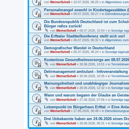
von
WernerSchell
» 10.07.2026, 06:25 » in
Allgemeines zum S
Personalmangel sowohl in Kindertagesstätten (K
von
WernerSchell
» 09.07.2026, 06:27 » in
Dienstleistungs
Die Bundesrepublik Deutschland ist zum Schul
Bürger ratlos zurück!
von
WernerSchell
» 08.07.2026, 15:54 » in
Sonstige tag
Die Erfttaler Stadtteilkonferenz stellt sich vor!
von
WernerSchell
» 06.07.2026, 06:32 » in
Allgemeines zum S
Demografischer Wandel in Deutschland
von
WernerSchell
» 05.07.2026, 06:24 » in
Sonstige tagesakt
Kostenlose Gesundheitsvorsorge am 08.07.2026
von
WernerSchell
» 30.06.2026, 14:51 » in
Terminhinwei
Delirmanagement ambulant - Infoveranstaltung
von
WernerSchell
» 30.06.2026, 10:35 » in
Terminhinwei
Meinungsfreiheit und unabhängiger Journalism
von
WernerSchell
» 28.06.2026, 12:32 » in
Sonstige tag
Wann und warum begann der Glaube an Geister 
von
WernerSchell
» 27.06.2026, 07:56 » in
Sonstige tag
Lotsenpunkt im Bürgerhaus Erfttal -> Eine Anla
von
WernerSchell
» 27.06.2026, 06:48 » in
Dienstleistungs
Drei Unbekannte haben am 24.06.2026 einen Disc
von
WernerSchell
» 26.06.2026, 06:31 » in
Sonstige tag