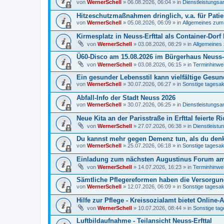
von
WernerSchell
» 06.08.2026, 06:04 » in
Dienstleistungs
Hitzeschutzmaßnahmen dringlich, v.a. für Pati
von
WernerSchell
» 05.08.2026, 06:09 » in
Allgemeines zum S
Kirmesplatz in Neuss-Erfttal als Container-Dorf
von
WernerSchell
» 03.08.2026, 08:29 » in
Allgemeines 
Ü60-Disco am 15.08.2026 im Bürgerhaus Neuss-E
von
WernerSchell
» 03.08.2026, 06:15 » in
Terminhinwei
Ein gesunder Lebensstil kann vielfältige Gesu
von
WernerSchell
» 30.07.2026, 06:27 » in
Sonstige tagesakt
Abfall-Info der Stadt Neuss 2026
von
WernerSchell
» 30.07.2026, 06:25 » in
Dienstleistungs
Neue Kita an der Parisstraße in Erfttal feierte 
von
WernerSchell
» 27.07.2026, 06:38 » in
Dienstleist
Du kannst mehr gegen Demenz tun, als du denks
von
WernerSchell
» 25.07.2026, 06:18 » in
Sonstige tagesakt
Einladung zum nächsten Augustinus Forum am 
von
WernerSchell
» 14.07.2026, 16:23 » in
Terminhinwei
Sämtliche Pflegereformen haben die Versorgungs
von
WernerSchell
» 12.07.2026, 06:09 » in
Sonstige tagesakt
Hilfe zur Pflege - Kreissozialamt bietet Online
von
WernerSchell
» 10.07.2026, 08:44 » in
Sonstige tag
Luftbildaufnahme - Teilansicht Neuss-Erfttal