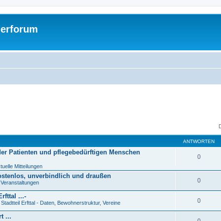
gerforum
ANTWORTEN
der Patienten und pflegebedürftigen Menschen
0
uelle Mitteilungen
ostenlos, unverbindlich und draußen
0
 Veranstaltungen
ttal ...-
0
tadtteil Erfttal - Daten, Bewohnerstruktur, Vereine
 ...
0