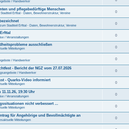
angebote / Handwerker
enten und pflegebedürftige Menschen
0
tadtteil Erfttal - Daten, Bewohnerstruktur, Vereine
 bezeichnet
0
zum Stadtteil Erfttal - Daten, Bewohnerstruktur, Vereine
rfttal
0
se / Veranstaltungen
ndheitsprobleme ausschließen
0
uelle Mitteilungen
0
angebote / Handwerker
Richtfest - Bericht der NGZ vom 27.07.2026
0
ungsangebote / Handwerker
t - Quarks-Video informiert
0
uelle Mitteilungen
11.11.26, 19:30 Uhr
0
se / Veranstaltungen
situationen nicht verbessert ...
0
uelle Mitteilungen
-Antrag für Angehörige und Bevollmächtigte an
0
esaktuelle Mitteilungen