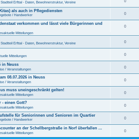
0
tadtteil Erfttal - Daten, Bewohnerstruktur, Vereine
itas) als auch in Pflegediensten
0
angebote / Handwerker
denstaat verkommen und lässt viele Bürgerinnen und
0
esaktuelle Mitteilungen
0
tadtteil Erfttal - Daten, Bewohnerstruktur, Vereine
0
uelle Mitteilungen
 in Neuss
0
se / Veranstaltungen
 am 08.07.2026 in Neuss
0
se / Veranstaltungen
us muss uneingeschränkt gelten!
0
esaktuelle Mitteilungen
- einen Gott?
0
esaktuelle Mitteilungen
ufstelle für Seniorinnen und Senioren im Quartier
0
angebote / Handwerker
ounter an der Schellbergstraße in Norf überfallen ...
0
esaktuelle Mitteilungen