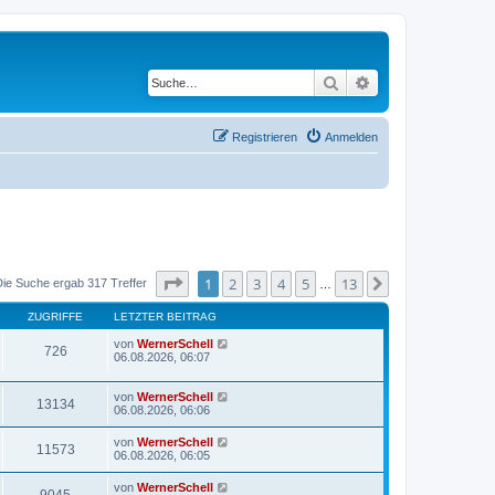
Suche
Erweiterte Suche
Registrieren
Anmelden
Seite
1
von
13
1
2
3
4
5
13
Nächste
Die Suche ergab 317 Treffer
…
ZUGRIFFE
LETZTER BEITRAG
von
WernerSchell
726
06.08.2026, 06:07
von
WernerSchell
13134
06.08.2026, 06:06
von
WernerSchell
11573
06.08.2026, 06:05
von
WernerSchell
9045