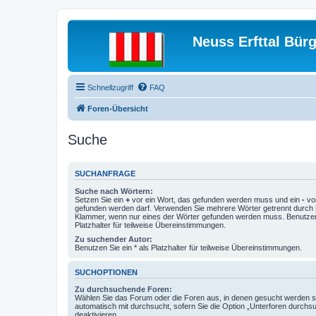
Neuss Erfttal Bür
Schnellzugriff
FAQ
Foren-Übersicht
Suche
SUCHANFRAGE
Suche nach Wörtern:
Setzen Sie ein
+
vor ein Wort, das gefunden werden muss und ein
-
vor
gefunden werden darf. Verwenden Sie mehrere Wörter getrennt durch
Klammer, wenn nur eines der Wörter gefunden werden muss. Benutzen 
Platzhalter für teilweise Übereinstimmungen.
Zu suchender Autor:
Benutzen Sie ein * als Platzhalter für teilweise Übereinstimmungen.
SUCHOPTIONEN
Zu durchsuchende Foren:
Wählen Sie das Forum oder die Foren aus, in denen gesucht werden so
automatisch mit durchsucht, sofern Sie die Option „Unterforen durchs
deaktivieren.