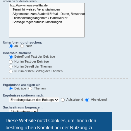
unten nicht deaktivieren.
Unterforen durchsuchen:
Ja
Nein
Innerhalb suchen:
Betreff und Text der Beiträge
Nur im Text der Beiträge
Nur im Betreff der Themen
Nur im ersten Beitrag der Themen
Ergebnisse anzeigen als:
Beiträge
Themen
Ergebnisse sortieren nach:
Aufsteigend
Absteigend
Suchzeitraum begrenzen:
Die ersten:
Diese Website nutzt Cookies, um Ihnen den
Zeichen der Beiträge anzeigen
bestmöglichen Komfort bei der Nutzung zu