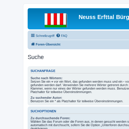
Neuss Erfttal Bür
Schnellzugriff
FAQ
Foren-Übersicht
Suche
SUCHANFRAGE
Suche nach Wörtern:
Setzen Sie ein
+
vor ein Wort, das gefunden werden muss und ein
-
vor
gefunden werden darf. Verwenden Sie mehrere Wörter getrennt durch
Klammer, wenn nur eines der Wörter gefunden werden muss. Benutzen 
Platzhalter für teilweise Übereinstimmungen.
Zu suchender Autor:
Benutzen Sie ein * als Platzhalter für teilweise Übereinstimmungen.
SUCHOPTIONEN
Zu durchsuchende Foren:
Wählen Sie das Forum oder die Foren aus, in denen gesucht werden so
automatisch mit durchsucht, sofern Sie die Option „Unterforen durchs
deaktivieren.