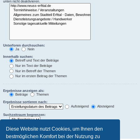
unten nicht deaktivieren.
Unterforen durchsuchen:
Ja
Nein
Innerhalb suchen:
Betreff und Text der Beiträge
Nur im Text der Beiträge
Nur im Betreff der Themen
Nur im ersten Beitrag der Themen
Ergebnisse anzeigen als:
Beiträge
Themen
Ergebnisse sortieren nach:
Aufsteigend
Absteigend
Suchzeitraum begrenzen:
Die ersten:
Diese Website nutzt Cookies, um Ihnen den
Zeichen der Beiträge anzeigen
bestmöglichen Komfort bei der Nutzung zu