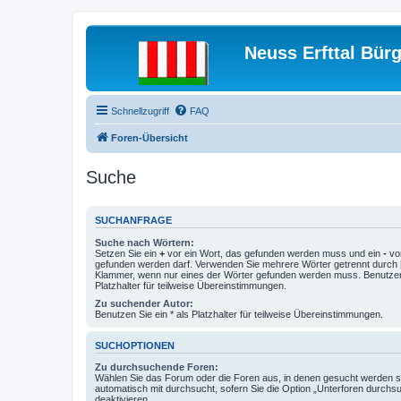
Neuss Erfttal Bür
Schnellzugriff
FAQ
Foren-Übersicht
Suche
SUCHANFRAGE
Suche nach Wörtern:
Setzen Sie ein
+
vor ein Wort, das gefunden werden muss und ein
-
vor
gefunden werden darf. Verwenden Sie mehrere Wörter getrennt durch
Klammer, wenn nur eines der Wörter gefunden werden muss. Benutzen 
Platzhalter für teilweise Übereinstimmungen.
Zu suchender Autor:
Benutzen Sie ein * als Platzhalter für teilweise Übereinstimmungen.
SUCHOPTIONEN
Zu durchsuchende Foren:
Wählen Sie das Forum oder die Foren aus, in denen gesucht werden so
automatisch mit durchsucht, sofern Sie die Option „Unterforen durchs
deaktivieren.