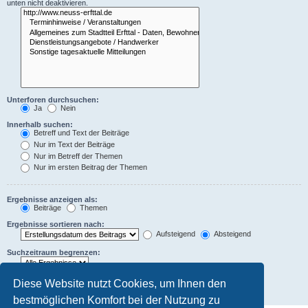
unten nicht deaktivieren.
Unterforen durchsuchen:
Ja
Nein
Innerhalb suchen:
Betreff und Text der Beiträge
Nur im Text der Beiträge
Nur im Betreff der Themen
Nur im ersten Beitrag der Themen
Ergebnisse anzeigen als:
Beiträge
Themen
Ergebnisse sortieren nach:
Aufsteigend
Absteigend
Suchzeitraum begrenzen:
Die ersten:
Diese Website nutzt Cookies, um Ihnen den
Zeichen der Beiträge anzeigen
bestmöglichen Komfort bei der Nutzung zu