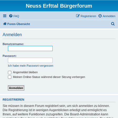
Neuss Erfttal Bürgerforum
FAQ
Registrieren
Anmelden
S
Foren-Übersicht
u
Anmelden
c
h
Benutzername:
e
Passwort:
Ich habe mein Passwort vergessen
Angemeldet bleiben
Meinen Online-Status während dieser Sitzung verbergen
REGISTRIEREN
Sie müssen in diesem Forum registriert sein, um sich anmelden zu können.
Die Registrierung ist in wenigen Augenblicken erledigt und ermöglicht es
Ihnen, auf weitere Funktionen zuzugreifen. Die Board-Administration kann