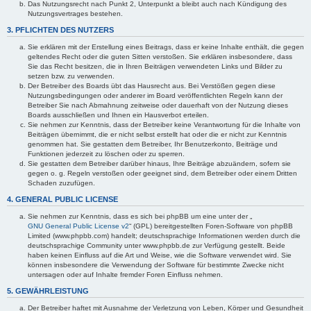
Das Nutzungsrecht nach Punkt 2, Unterpunkt a bleibt auch nach Kündigung des
Nutzungsvertrages bestehen.
3. PFLICHTEN DES NUTZERS
Sie erklären mit der Erstellung eines Beitrags, dass er keine Inhalte enthält, die gegen
geltendes Recht oder die guten Sitten verstoßen. Sie erklären insbesondere, dass
Sie das Recht besitzen, die in Ihren Beiträgen verwendeten Links und Bilder zu
setzen bzw. zu verwenden.
Der Betreiber des Boards übt das Hausrecht aus. Bei Verstößen gegen diese
Nutzungsbedingungen oder anderer im Board veröffentlichten Regeln kann der
Betreiber Sie nach Abmahnung zeitweise oder dauerhaft von der Nutzung dieses
Boards ausschließen und Ihnen ein Hausverbot erteilen.
Sie nehmen zur Kenntnis, dass der Betreiber keine Verantwortung für die Inhalte von
Beiträgen übernimmt, die er nicht selbst erstellt hat oder die er nicht zur Kenntnis
genommen hat. Sie gestatten dem Betreiber, Ihr Benutzerkonto, Beiträge und
Funktionen jederzeit zu löschen oder zu sperren.
Sie gestatten dem Betreiber darüber hinaus, Ihre Beiträge abzuändern, sofern sie
gegen o. g. Regeln verstoßen oder geeignet sind, dem Betreiber oder einem Dritten
Schaden zuzufügen.
4. GENERAL PUBLIC LICENSE
Sie nehmen zur Kenntnis, dass es sich bei phpBB um eine unter der „
GNU General Public License v2
“ (GPL) bereitgestellten Foren-Software von phpBB
Limited (www.phpbb.com) handelt; deutschsprachige Informationen werden durch die
deutschsprachige Community unter www.phpbb.de zur Verfügung gestellt. Beide
haben keinen Einfluss auf die Art und Weise, wie die Software verwendet wird. Sie
können insbesondere die Verwendung der Software für bestimmte Zwecke nicht
untersagen oder auf Inhalte fremder Foren Einfluss nehmen.
5. GEWÄHRLEISTUNG
Der Betreiber haftet mit Ausnahme der Verletzung von Leben, Körper und Gesundheit