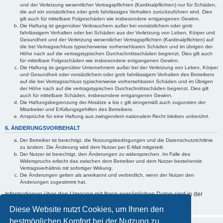
und der Verletzung wesentlicher Vertragspflichten (Kardinalpflichten) nur für Schäden,
die auf ein vorsätzliches oder grob fahrlässiges Verhalten zurückzuführen sind. Dies
gilt auch für mittelbare Folgeschäden wie insbesondere entgangenen Gewinn.
Die Haftung ist gegenüber Verbrauchern außer bei vorsätzlichem oder grob
fahrlässigem Verhalten oder bei Schäden aus der Verletzung von Leben, Körper und
Gesundheit und der Verletzung wesentlicher Vertragspflichten (Kardinalpflichten) auf
die bei Vertragsschluss typischerweise vorhersehbaren Schäden und im übrigen der
Höhe nach auf die vertragstypischen Durchschnittsschäden begrenzt. Dies gilt auch
für mittelbare Folgeschäden wie insbesondere entgangenen Gewinn.
Die Haftung ist gegenüber Unternehmern außer bei der Verletzung von Leben, Körper
und Gesundheit oder vorsätzlichem oder grob fahrlässigem Verhalten des Betreibers
auf die bei Vertragsschluss typischerweise vorhersehbaren Schäden und im Übrigen
der Höhe nach auf die vertragstypischen Durchschnittsschäden begrenzt. Dies gilt
auch für mittelbare Schäden, insbesondere entgangenen Gewinn.
Die Haftungsbegrenzung der Absätze a bis c gilt sinngemäß auch zugunsten der
Mitarbeiter und Erfüllungsgehilfen des Betreibers.
Ansprüche für eine Haftung aus zwingendem nationalem Recht bleiben unberührt.
6. ÄNDERUNGSVORBEHALT
Der Betreiber ist berechtigt, die Nutzungsbedingungen und die Datenschutzrichtlinie
zu ändern. Die Änderung wird dem Nutzer per E-Mail mitgeteilt.
Der Nutzer ist berechtigt, den Änderungen zu widersprechen. Im Falle des
Widerspruchs erlischt das zwischen dem Betreiber und dem Nutzer bestehende
Vertragsverhältnis mit sofortiger Wirkung.
Die Änderungen gelten als anerkannt und verbindlich, wenn der Nutzer den
Änderungen zugestimmt hat.
Informationen über den Umgang mit Ihren persönlichen Daten sind in der
Datenschutzrichtlinie enthalten.
Diese Website nutzt Cookies, um Ihnen den
bestmöglichen Komfort bei der Nutzung zu