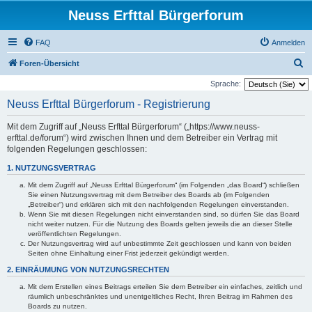
Neuss Erfttal Bürgerforum
FAQ
Anmelden
S
Foren-Übersicht
u
Sprache:
c
Neuss Erfttal Bürgerforum - Registrierung
h
Mit dem Zugriff auf „Neuss Erfttal Bürgerforum“ („https://www.neuss-
e
erfttal.de/forum“) wird zwischen Ihnen und dem Betreiber ein Vertrag mit
folgenden Regelungen geschlossen:
1. NUTZUNGSVERTRAG
Mit dem Zugriff auf „Neuss Erfttal Bürgerforum“ (im Folgenden „das Board“) schließen
Sie einen Nutzungsvertrag mit dem Betreiber des Boards ab (im Folgenden
„Betreiber“) und erklären sich mit den nachfolgenden Regelungen einverstanden.
Wenn Sie mit diesen Regelungen nicht einverstanden sind, so dürfen Sie das Board
nicht weiter nutzen. Für die Nutzung des Boards gelten jeweils die an dieser Stelle
veröffentlichten Regelungen.
Der Nutzungsvertrag wird auf unbestimmte Zeit geschlossen und kann von beiden
Seiten ohne Einhaltung einer Frist jederzeit gekündigt werden.
2. EINRÄUMUNG VON NUTZUNGSRECHTEN
Mit dem Erstellen eines Beitrags erteilen Sie dem Betreiber ein einfaches, zeitlich und
räumlich unbeschränktes und unentgeltliches Recht, Ihren Beitrag im Rahmen des
Boards zu nutzen.