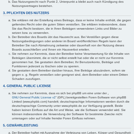
Das Nutzungsrecht nach Punkt 2, Unterpunkt a bleibt auch nach Kündigung des
Nutzungsvertrages bestehen.
3. PFLICHTEN DES NUTZERS
Sie erklären mit der Erstellung eines Beitrags, dass er keine Inhalte enthält, die gegen
geltendes Recht oder die guten Sitten verstoßen. Sie erklären insbesondere, dass
Sie das Recht besitzen, die in Ihren Beiträgen verwendeten Links und Bilder zu
setzen bzw. zu verwenden.
Der Betreiber des Boards übt das Hausrecht aus. Bei Verstößen gegen diese
Nutzungsbedingungen oder anderer im Board veröffentlichten Regeln kann der
Betreiber Sie nach Abmahnung zeitweise oder dauerhaft von der Nutzung dieses
Boards ausschließen und Ihnen ein Hausverbot erteilen.
Sie nehmen zur Kenntnis, dass der Betreiber keine Verantwortung für die Inhalte von
Beiträgen übernimmt, die er nicht selbst erstellt hat oder die er nicht zur Kenntnis
genommen hat. Sie gestatten dem Betreiber, Ihr Benutzerkonto, Beiträge und
Funktionen jederzeit zu löschen oder zu sperren.
Sie gestatten dem Betreiber darüber hinaus, Ihre Beiträge abzuändern, sofern sie
gegen o. g. Regeln verstoßen oder geeignet sind, dem Betreiber oder einem Dritten
Schaden zuzufügen.
4. GENERAL PUBLIC LICENSE
Sie nehmen zur Kenntnis, dass es sich bei phpBB um eine unter der „
GNU General Public License v2
“ (GPL) bereitgestellten Foren-Software von phpBB
Limited (www.phpbb.com) handelt; deutschsprachige Informationen werden durch die
deutschsprachige Community unter www.phpbb.de zur Verfügung gestellt. Beide
haben keinen Einfluss auf die Art und Weise, wie die Software verwendet wird. Sie
können insbesondere die Verwendung der Software für bestimmte Zwecke nicht
untersagen oder auf Inhalte fremder Foren Einfluss nehmen.
5. GEWÄHRLEISTUNG
Der Betreiber haftet mit Ausnahme der Verletzung von Leben, Körper und Gesundheit