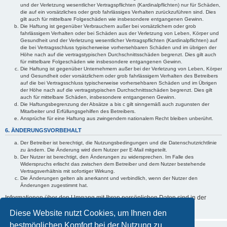
und der Verletzung wesentlicher Vertragspflichten (Kardinalpflichten) nur für Schäden,
die auf ein vorsätzliches oder grob fahrlässiges Verhalten zurückzuführen sind. Dies
gilt auch für mittelbare Folgeschäden wie insbesondere entgangenen Gewinn.
Die Haftung ist gegenüber Verbrauchern außer bei vorsätzlichem oder grob
fahrlässigem Verhalten oder bei Schäden aus der Verletzung von Leben, Körper und
Gesundheit und der Verletzung wesentlicher Vertragspflichten (Kardinalpflichten) auf
die bei Vertragsschluss typischerweise vorhersehbaren Schäden und im übrigen der
Höhe nach auf die vertragstypischen Durchschnittsschäden begrenzt. Dies gilt auch
für mittelbare Folgeschäden wie insbesondere entgangenen Gewinn.
Die Haftung ist gegenüber Unternehmern außer bei der Verletzung von Leben, Körper
und Gesundheit oder vorsätzlichem oder grob fahrlässigem Verhalten des Betreibers
auf die bei Vertragsschluss typischerweise vorhersehbaren Schäden und im Übrigen
der Höhe nach auf die vertragstypischen Durchschnittsschäden begrenzt. Dies gilt
auch für mittelbare Schäden, insbesondere entgangenen Gewinn.
Die Haftungsbegrenzung der Absätze a bis c gilt sinngemäß auch zugunsten der
Mitarbeiter und Erfüllungsgehilfen des Betreibers.
Ansprüche für eine Haftung aus zwingendem nationalem Recht bleiben unberührt.
6. ÄNDERUNGSVORBEHALT
Der Betreiber ist berechtigt, die Nutzungsbedingungen und die Datenschutzrichtlinie
zu ändern. Die Änderung wird dem Nutzer per E-Mail mitgeteilt.
Der Nutzer ist berechtigt, den Änderungen zu widersprechen. Im Falle des
Widerspruchs erlischt das zwischen dem Betreiber und dem Nutzer bestehende
Vertragsverhältnis mit sofortiger Wirkung.
Die Änderungen gelten als anerkannt und verbindlich, wenn der Nutzer den
Änderungen zugestimmt hat.
Informationen über den Umgang mit Ihren persönlichen Daten sind in der
Datenschutzrichtlinie enthalten.
Diese Website nutzt Cookies, um Ihnen den
bestmöglichen Komfort bei der Nutzung zu