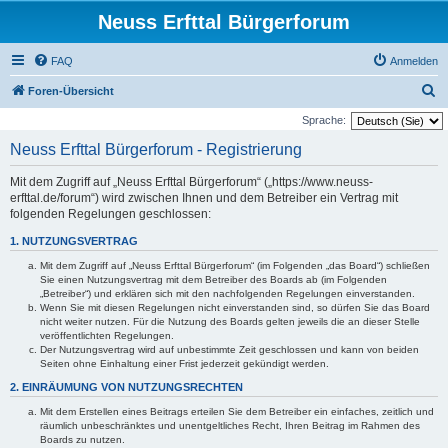
Neuss Erfttal Bürgerforum
FAQ
Anmelden
S
Foren-Übersicht
u
Sprache:
c
Neuss Erfttal Bürgerforum - Registrierung
h
Mit dem Zugriff auf „Neuss Erfttal Bürgerforum“ („https://www.neuss-
e
erfttal.de/forum“) wird zwischen Ihnen und dem Betreiber ein Vertrag mit
folgenden Regelungen geschlossen:
1. NUTZUNGSVERTRAG
Mit dem Zugriff auf „Neuss Erfttal Bürgerforum“ (im Folgenden „das Board“) schließen
Sie einen Nutzungsvertrag mit dem Betreiber des Boards ab (im Folgenden
„Betreiber“) und erklären sich mit den nachfolgenden Regelungen einverstanden.
Wenn Sie mit diesen Regelungen nicht einverstanden sind, so dürfen Sie das Board
nicht weiter nutzen. Für die Nutzung des Boards gelten jeweils die an dieser Stelle
veröffentlichten Regelungen.
Der Nutzungsvertrag wird auf unbestimmte Zeit geschlossen und kann von beiden
Seiten ohne Einhaltung einer Frist jederzeit gekündigt werden.
2. EINRÄUMUNG VON NUTZUNGSRECHTEN
Mit dem Erstellen eines Beitrags erteilen Sie dem Betreiber ein einfaches, zeitlich und
räumlich unbeschränktes und unentgeltliches Recht, Ihren Beitrag im Rahmen des
Boards zu nutzen.