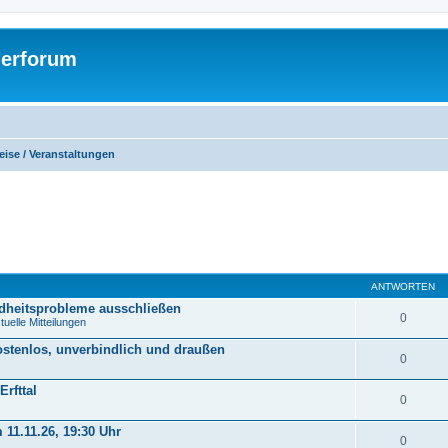
gerforum
ise / Veranstaltungen
eiterte Suche
ANTWORTEN
ndheitsprobleme ausschließen
0
uelle Mitteilungen
ostenlos, unverbindlich und draußen
0
rfttal
0
11.11.26, 19:30 Uhr
0