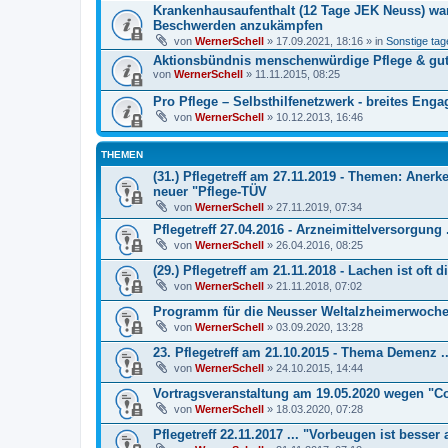
Krankenhausaufenthalt (12 Tage JEK Neuss) war
Beschwerden anzukämpfen
von
WernerSchell
» 17.09.2021, 18:16 » in
Sonstige tag
Aktionsbündnis menschenwürdige Pflege & gu
von
WernerSchell
» 11.11.2015, 08:25
Pro Pflege – Selbsthilfenetzwerk - breites Eng
von
WernerSchell
» 10.12.2013, 16:46
THEMEN
(31.) Pflegetreff am 27.11.2019 - Themen: Aner
neuer "Pflege-TÜV
von
WernerSchell
» 27.11.2019, 07:34
Pflegetreff 27.04.2016 - Arzneimittelversorgung .
von
WernerSchell
» 26.04.2016, 08:25
(29.) Pflegetreff am 21.11.2018 - Lachen ist oft d
von
WernerSchell
» 21.11.2018, 07:02
Programm für die Neusser Weltalzheimerwoche 
von
WernerSchell
» 03.09.2020, 13:28
23. Pflegetreff am 21.10.2015 - Thema Demenz ..
von
WernerSchell
» 24.10.2015, 14:44
Vortragsveranstaltung am 19.05.2020 wegen "C
von
WernerSchell
» 18.03.2020, 07:28
Pflegetreff 22.11.2017 ... "Vorbeugen ist besser 