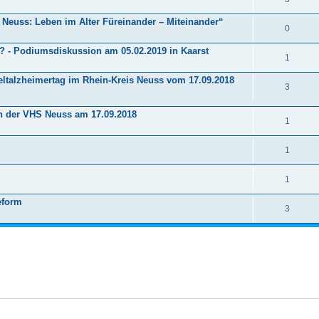
 Neuss: Leben im Alter Füreinander – Miteinander“
0
r? - Podiumsdiskussion am 05.02.2019 in Kaarst
1
ltalzheimertag im Rhein-Kreis Neuss vom 17.09.2018
3
n der VHS Neuss am 17.09.2018
1
1
1
reform
3