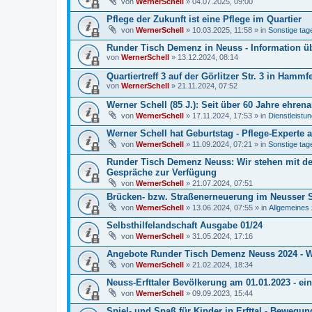
von
WernerSchell
» 04.07.2025, 09:00
Pflege der Zukunft ist eine Pflege im Quartier
von
WernerSchell
» 10.03.2025, 11:58 » in
Sonstige tage
Runder Tisch Demenz in Neuss - Information ü
von
WernerSchell
» 13.12.2024, 08:14
Quartiertreff 3 auf der Görlitzer Str. 3 in Hammfe
von
WernerSchell
» 21.11.2024, 07:52
Werner Schell (85 J.): Seit über 60 Jahre ehren
von
WernerSchell
» 17.11.2024, 17:53 » in
Dienstleistu
Werner Schell hat Geburtstag - Pflege-Experte a
von
WernerSchell
» 11.09.2024, 07:21 » in
Sonstige tage
Runder Tisch Demenz Neuss: Wir stehen mit de
Gespräche zur Verfügung
von
WernerSchell
» 21.07.2024, 07:51
Brücken- bzw. Straßenerneuerung im Neusser Sü
von
WernerSchell
» 13.06.2024, 07:55 » in
Allgemeines 
Selbsthilfelandschaft Ausgabe 01/24
von
WernerSchell
» 31.05.2024, 17:16
Angebote Runder Tisch Demenz Neuss 2024 - Wa
von
WernerSchell
» 21.02.2024, 18:34
Neuss-Erfttaler Bevölkerung am 01.01.2023 - ein
von
WernerSchell
» 09.09.2023, 15:44
Spiel- und Spaß für Kinder in Erfttal - Bewegun