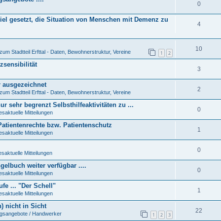
0
el gesetzt, die Situation von Menschen mit Demenz zu
4
10
zum Stadtteil Erfttal - Daten, Bewohnerstruktur, Vereine
1
2
sensibilität
3
r ausgezeichnet
2
zum Stadtteil Erfttal - Daten, Bewohnerstruktur, Vereine
 sehr begrenzt Selbsthilfeaktivitäten zu ...
0
esaktuelle Mitteilungen
Patientenrechte bzw. Patientenschutz
1
esaktuelle Mitteilungen
0
saktuelle Mitteilungen
elbuch weiter verfügbar ....
0
esaktuelle Mitteilungen
fe ... "Der Schell"
1
esaktuelle Mitteilungen
) nicht in Sicht
22
ngsangebote / Handwerker
1
2
3