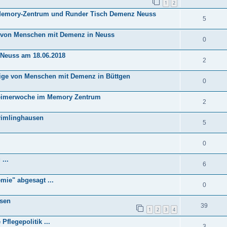
1
2
Memory-Zentrum und Runder Tisch Demenz Neuss
5
 von Menschen mit Demenz in Neuss
0
S Neuss am 18.06.2018
2
örige von Menschen mit Demenz in Büttgen
0
zheimerwoche im Memory Zentrum
2
rimlinghausen
5
0
...
6
mie" abgesagt ...
0
ösen
39
1
2
3
4
Pflegepolitik ...
3