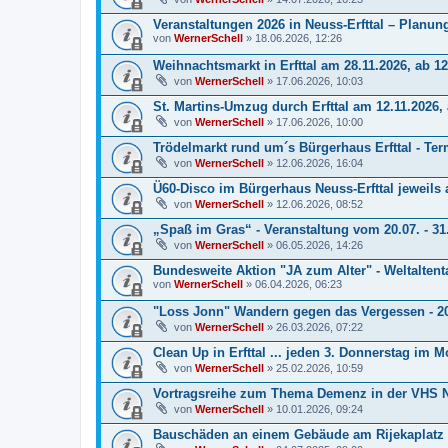
Veranstaltungen 2026 in Neuss-Erfttal – Planu
von
WernerSchell
» 18.06.2026, 12:26
Weihnachtsmarkt in Erfttal am 28.11.2026, ab 12
von
WernerSchell
» 17.06.2026, 10:03
St. Martins-Umzug durch Erfttal am 12.11.2026,
von
WernerSchell
» 17.06.2026, 10:00
Trödelmarkt rund um´s Bürgerhaus Erfttal - Te
von
WernerSchell
» 12.06.2026, 16:04
Ü60-Disco im Bürgerhaus Neuss-Erfttal jeweil
von
WernerSchell
» 12.06.2026, 08:52
„Spaß im Gras“ - Veranstaltung vom 20.07. - 31
von
WernerSchell
» 06.05.2026, 14:26
Bundesweite Aktion "JA zum Alter" - Weltaltenta
von
WernerSchell
» 06.04.2026, 06:23
"Loss Jonn" Wandern gegen das Vergessen - 2
von
WernerSchell
» 26.03.2026, 07:22
Clean Up in Erfttal ... jeden 3. Donnerstag im M
von
WernerSchell
» 25.02.2026, 10:59
Vortragsreihe zum Thema Demenz in der VHS 
von
WernerSchell
» 10.01.2026, 09:24
Bauschäden an einem Gebäude am Rijekaplatz i