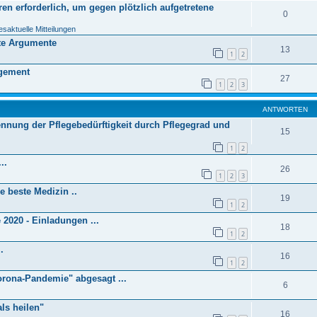
en erforderlich, um gegen plötzlich aufgetretene
0
esaktuelle Mitteilungen
te Argumente
13
1
2
agement
27
1
2
3
ANTWORTEN
kennung der Pflegebedürftigkeit durch Pflegegrad und
15
1
2
..
26
1
2
3
ie beste Medizin ..
19
1
2
2020 - Einladungen ...
18
1
2
.
16
1
2
orona-Pandemie" abgesagt ...
6
als heilen"
16