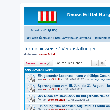
Neuss Erfttal Bür
Schnellzugriff
FAQ
Foren-Übersicht
http://www.neuss-erfttal.de
Terminhinwe
Terminhinweise / Veranstaltungen
Moderator:
WernerSchell
Suche
Erw
Neues Thema
BEKANNTMACHUNGEN
Ein gesunder Lebensstil kann vielfältige Gesu
von
WernerSchell
» 07.08.2026, 06:22 » in
Sonstige tagesakt
Sportangebote vom 15. Juni bis 31. August – k
von
WernerSchell
» 07.08.2026, 06:21
Ü60-Disco am 15.08.2026 im Bürgerhaus Neuss-E
von
WernerSchell
» 03.08.2026, 06:15
Einladung zum nächsten Augustinus Forum am 
von
WernerSchell
» 14.07.2026, 16:23