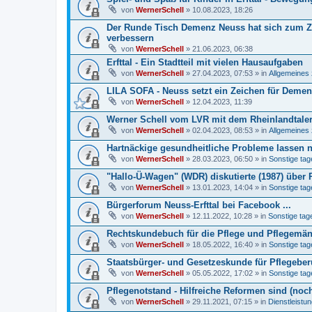
von
WernerSchell
» 10.08.2023, 18:26
Der Runde Tisch Demenz Neuss hat sich zum Zi
verbessern
von
WernerSchell
» 21.06.2023, 06:38
Erfttal - Ein Stadtteil mit vielen Hausaufgaben
von
WernerSchell
» 27.04.2023, 07:53 » in
Allgemeines 
LILA SOFA - Neuss setzt ein Zeichen für Demenz
von
WernerSchell
» 12.04.2023, 11:39
Werner Schell vom LVR mit dem Rheinlandtale
von
WernerSchell
» 02.04.2023, 08:53 » in
Allgemeines 
Hartnäckige gesundheitliche Probleme lassen nur
von
WernerSchell
» 28.03.2023, 06:50 » in
Sonstige tag
"Hallo-Ü-Wagen" (WDR) diskutierte (1987) über 
von
WernerSchell
» 13.01.2023, 14:04 » in
Sonstige tag
Bürgerforum Neuss-Erfttal bei Facebook ...
von
WernerSchell
» 12.11.2022, 10:28 » in
Sonstige tage
Rechtskundebuch für die Pflege und Pflegemäng
von
WernerSchell
» 18.05.2022, 16:40 » in
Sonstige tag
Staatsbürger- und Gesetzeskunde für Pflegeberu
von
WernerSchell
» 05.05.2022, 17:02 » in
Sonstige tag
Pflegenotstand - Hilfreiche Reformen sind (noch
von
WernerSchell
» 29.11.2021, 07:15 » in
Dienstleistu