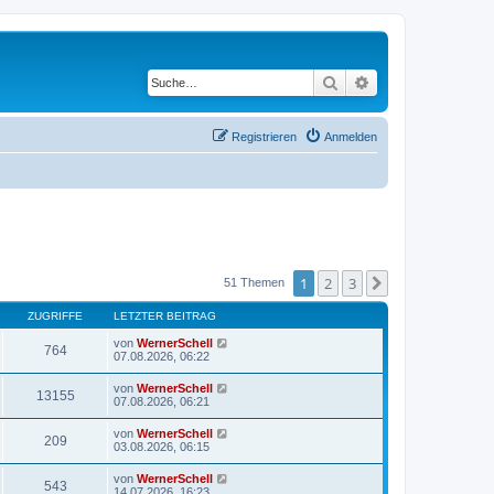
Suche
Erweiterte Suche
Registrieren
Anmelden
1
2
3
Nächste
51 Themen
ZUGRIFFE
LETZTER BEITRAG
von
WernerSchell
764
07.08.2026, 06:22
von
WernerSchell
13155
07.08.2026, 06:21
von
WernerSchell
209
03.08.2026, 06:15
von
WernerSchell
543
14.07.2026, 16:23