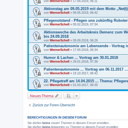
von
WernerSchell
» 17.04.2019, 06:11
Aktionstag am 09.05.2019 mit dem Motto „Net(t)
von
WernerSchell
» 09.05.2019, 06:42
Pflegenotstand - Pflegen uns zukünftig Robote
von
WernerSchell
» 05.02.2019, 07:34
Aktionswoche des Arbeitskreis Demenz zum We
bis 24.09.2018
von
WernerSchell
» 05.09.2018, 06:29
Patientenautonomie am Lebensende - Vortrag i
von
WernerSchell
» 17.09.2018, 06:34
Humor & Lachen ... Vortrag am 30.01.2018
von
WernerSchell
» 29.01.2018, 07:36
Patientenautonomie ... Vortrag am 06.11.2017 ...
von
WernerSchell
» 19.10.2017, 06:42
22. Pflegetreff am 14.04.2015 ... Thema: Pflege
von
WernerSchell
» 01.03.2017, 08:35
Neues Thema
Zurück zur Foren-Übersicht
BERECHTIGUNGEN IN DIESEM FORUM
Sie dürfen
keine
neuen Themen in diesem Forum erstellen.
Sie dürfen
keine
Antworten zu Themen in diesem Forum erstellen.