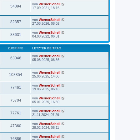
von
WernerSchell
54894
17.09.2021, 18:16
von
WernerSchell
82357
27.03.2026, 08:02
von
WernerSchell
88631
04.08.2022, 06:31
ZUGRIFFE
LETZTER BEITRAG
von
WernerSchell
63046
05.08.2025, 06:36
von
WernerSchell
108854
25.06.2025, 14:06
von
WernerSchell
77461
19.06.2025, 06:16
von
WernerSchell
75704
05.01.2025, 16:39
von
WernerSchell
77761
21.11.2024, 07:29
von
WernerSchell
47360
28.02.2024, 08:11
von
WernerSchell
76886