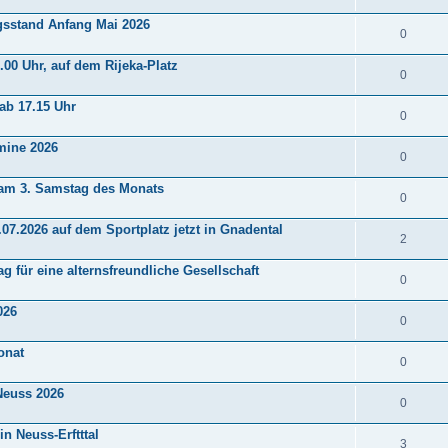
ngsstand Anfang Mai 2026
0
.00 Uhr, auf dem Rijeka-Platz
0
 ab 17.15 Uhr
0
rmine 2026
0
s am 3. Samstag des Monats
0
.07.2026 auf dem Sportplatz jetzt in Gnadental
2
g für eine alternsfreundliche Gesellschaft
0
026
0
onat
0
Neuss 2026
0
n Neuss-Erftttal
3