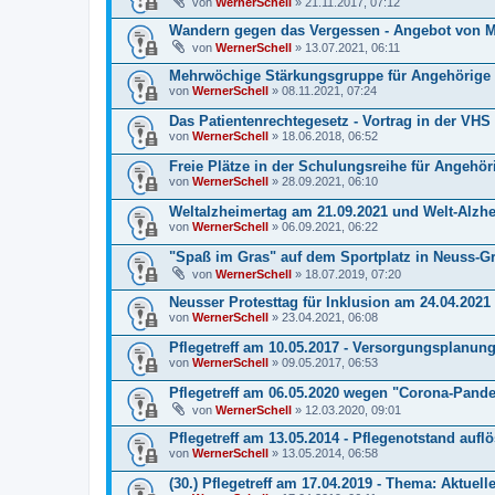
von
WernerSchell
» 21.11.2017, 07:12
Wandern gegen das Vergessen - Angebot von 
von
WernerSchell
» 13.07.2021, 06:11
Mehrwöchige Stärkungsgruppe für Angehörige
von
WernerSchell
» 08.11.2021, 07:24
Das Patientenrechtegesetz - Vortrag in der VH
von
WernerSchell
» 18.06.2018, 06:52
Freie Plätze in der Schulungsreihe für Angeh
von
WernerSchell
» 28.09.2021, 06:10
Weltalzheimertag am 21.09.2021 und Welt-Al
von
WernerSchell
» 06.09.2021, 06:22
"Spaß im Gras" auf dem Sportplatz in Neuss-G
von
WernerSchell
» 18.07.2019, 07:20
Neusser Protesttag für Inklusion am 24.04.2021
von
WernerSchell
» 23.04.2021, 06:08
Pflegetreff am 10.05.2017 - Versorgungsplanung 
von
WernerSchell
» 09.05.2017, 06:53
Pflegetreff am 06.05.2020 wegen "Corona-Pande
von
WernerSchell
» 12.03.2020, 09:01
Pflegetreff am 13.05.2014 - Pflegenotstand aufl
von
WernerSchell
» 13.05.2014, 06:58
(30.) Pflegetreff am 17.04.2019 - Thema: Aktuelle 