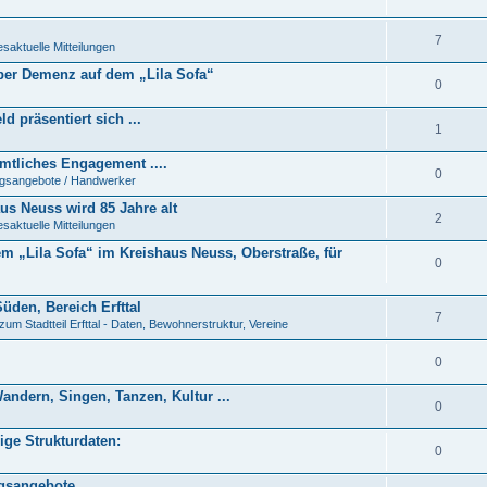
7
saktuelle Mitteilungen
ber Demenz auf dem „Lila Sofa“
0
ld präsentiert sich ...
1
amtliches Engagement ....
0
ngsangebote / Handwerker
us Neuss wird 85 Jahre alt
2
saktuelle Mitteilungen
m „Lila Sofa“ im Kreishaus Neuss, Oberstraße, für
0
den, Bereich Erfttal
7
zum Stadtteil Erfttal - Daten, Bewohnerstruktur, Vereine
0
ndern, Singen, Tanzen, Kultur ...
0
ige Strukturdaten:
0
gsangebote ....