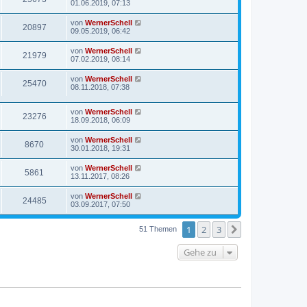
01.06.2019, 07:13
von
WernerSchell
20897
09.05.2019, 06:42
von
WernerSchell
21979
07.02.2019, 08:14
von
WernerSchell
25470
08.11.2018, 07:38
von
WernerSchell
23276
18.09.2018, 06:09
von
WernerSchell
8670
30.01.2018, 19:31
von
WernerSchell
5861
13.11.2017, 08:26
von
WernerSchell
24485
03.09.2017, 07:50
1
2
3
Nächste
51 Themen
Gehe zu