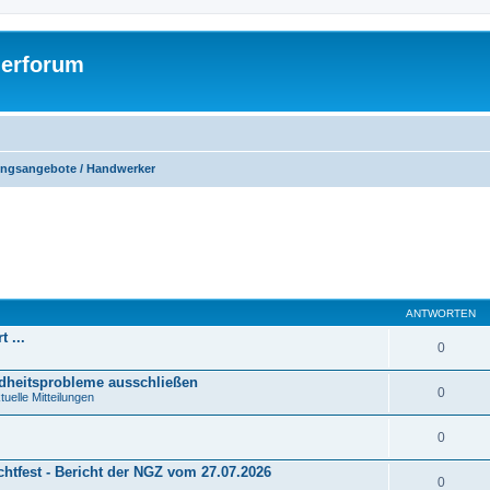
gerforum
ungsangebote / Handwerker
eiterte Suche
ANTWORTEN
 ...
0
ndheitsprobleme ausschließen
0
uelle Mitteilungen
0
Richtfest - Bericht der NGZ vom 27.07.2026
0