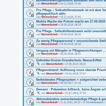
Bundesfreiwilligendienst ausbauen und noch att
von
WernerSchell
» 04.12.2018, 07:06
Pro Pflege – Selbsthilfenetzwerk ist mit dem St
pflegepolitisch aktiv
von
WernerSchell
» 03.12.2018, 07:41
Mobile Wache der Polizei macht am 27.09.2018 v
von
WernerSchell
» 26.09.2018, 08:19
Pro Pflege - Selbsthilfenetzwerk wirbt unermü
von
WernerSchell
» 18.06.2018, 06:53
Zu wenig Pflegepersonal = unzureichende Stelle
von
WernerSchell
» 29.05.2018, 06:15
Umgang mit Mängeln in Pflegeeinrichtungen ...
von
WernerSchell
» 26.05.2018, 06:21
Gebrüder-Grimm-Grundschule, Neuss-Erfttal
von
WernerSchell
» 17.05.2018, 06:01
Pflegenotstand: Auflösung muss oberste Priori
von
WernerSchell
» 24.01.2018, 07:57
Notleidendes Pflegesystem = zielgerichtet verb
von
WernerSchell
» 05.05.2017, 07:34
Demenz - Prävention hilfreich, keine Ängste sch
von
WernerSchell
» 31.07.2016, 07:20
Aktionsbündnis menschenwürdige Pflege & gu
von
WernerSchell
» 11.11.2015, 08:25 » in
Terminhinweise /