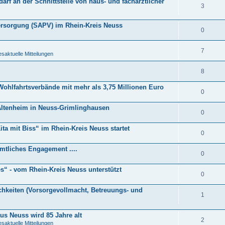
rf an der Schnittstelle von haus- und fachärztlicher
3
versorgung (SAPV) im Rhein-Kreis Neuss
0
7
saktuelle Mitteilungen
8
 Wohlfahrtsverbände mit mehr als 3,75 Millionen Euro
0
Altenheim in Neuss-Grimlinghausen
0
ta mit Biss“ im Rhein-Kreis Neuss startet
0
amtliches Engagement ....
0
s“ - vom Rhein-Kreis Neuss unterstützt
0
chkeiten (Vorsorgevollmacht, Betreuungs- und
1
us Neuss wird 85 Jahre alt
2
saktuelle Mitteilungen