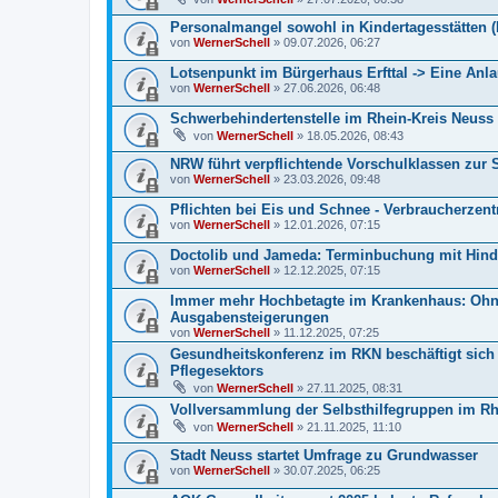
Personalmangel sowohl in Kindertagesstätten (K
von
WernerSchell
» 09.07.2026, 06:27
Lotsenpunkt im Bürgerhaus Erfttal -> Eine Anla
von
WernerSchell
» 27.06.2026, 06:48
Schwerbehindertenstelle im Rhein-Kreis Neuss
von
WernerSchell
» 18.05.2026, 08:43
NRW führt verpflichtende Vorschulklassen zur 
von
WernerSchell
» 23.03.2026, 09:48
Pflichten bei Eis und Schnee - Verbraucherzent
von
WernerSchell
» 12.01.2026, 07:15
Doctolib und Jameda: Terminbuchung mit Hindern
von
WernerSchell
» 12.12.2025, 07:15
Immer mehr Hochbetagte im Krankenhaus: Ohne
Ausgabensteigerungen
von
WernerSchell
» 11.12.2025, 07:25
Gesundheitskonferenz im RKN beschäftigt sich 
Pflegesektors
von
WernerSchell
» 27.11.2025, 08:31
Vollversammlung der Selbsthilfegruppen im Rhe
von
WernerSchell
» 21.11.2025, 11:10
Stadt Neuss startet Umfrage zu Grundwasser
von
WernerSchell
» 30.07.2025, 06:25