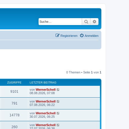
Suche
Erweiterte Suche
Registrieren
Anmelden
0 Themen • Seite
1
von
1
ZUGRIFFE
LETZTER BEITRAG
von
WernerSchell
9101
08.08.2026, 07:08
von
WernerSchell
791
07.08.2026, 06:22
von
WernerSchell
14778
30.07.2026, 06:25
von
WernerSchell
260
27.07.2026, 06:38