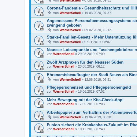
von
WernerSchell
» 07.07.2020, 09:31
Corona-Pandemie - Gesundheitsschutz und Hilf
von
WernerSchell
» 19.03.2020, 07:37
Angemessene Personalbemessungssysteme sind
zwingend geboten
von
WernerSchell
» 09.02.2020, 16:12
Starke-Familien-Gesetz - Mehr Unterstützung 
von
WernerSchell
» 07.11.2019, 08:07
Neusser Lotsenpunkte und Taschengeldbörse mit
von
WernerSchell
» 29.08.2019, 07:00
Zwölf Arztpraxen für den Neusser Süden
von
WernerSchell
» 23.08.2019, 06:12
Ehrenamtsbeauftragter der Stadt Neuss als Bin
von
WernerSchell
» 12.08.2019, 06:31
Pflegepersonenzeit und Pflegepersonengeld
von
WernerSchell
» 18.06.2019, 07:02
Mehr Bewegung mit der Kita-Check-App!
von
WernerSchell
» 17.05.2019, 07:03
Arbeitspapier zum Verhältnis der Patientenve
von
WernerSchell
» 19.04.2019, 06:30
Fusion sichert die Krankenhaus-Zukunft im Rhe
von
WernerSchell
» 10.12.2018, 07:40