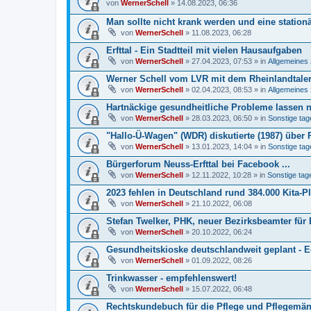
von
WernerSchell
» 14.08.2023, 06:36
Man sollte nicht krank werden und eine station
von
WernerSchell
» 11.08.2023, 06:28
Erfttal - Ein Stadtteil mit vielen Hausaufgaben
von
WernerSchell
» 27.04.2023, 07:53 » in
Allgemeines 
Werner Schell vom LVR mit dem Rheinlandtale
von
WernerSchell
» 02.04.2023, 08:53 » in
Allgemeines 
Hartnäckige gesundheitliche Probleme lassen nur
von
WernerSchell
» 28.03.2023, 06:50 » in
Sonstige tag
"Hallo-Ü-Wagen" (WDR) diskutierte (1987) über 
von
WernerSchell
» 13.01.2023, 14:04 » in
Sonstige tag
Bürgerforum Neuss-Erfttal bei Facebook ...
von
WernerSchell
» 12.11.2022, 10:28 » in
Sonstige tage
2023 fehlen in Deutschland rund 384.000 Kita-Pl
von
WernerSchell
» 21.10.2022, 06:08
Stefan Twelker, PHK, neuer Bezirksbeamter für 
von
WernerSchell
» 20.10.2022, 06:24
Gesundheitskioske deutschlandweit geplant - Ec
von
WernerSchell
» 01.09.2022, 08:26
Trinkwasser - empfehlenswert!
von
WernerSchell
» 15.07.2022, 06:48
Rechtskundebuch für die Pflege und Pflegemäng