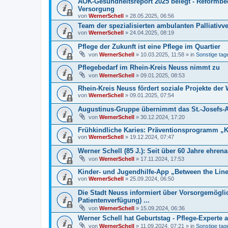
AOK-Gesundheitsreport 2025 belegt - Reformbeda
Versorgung
von
WernerSchell
» 28.05.2025, 06:56
Team der spezialisierten ambulanten Palliativ
von
WernerSchell
» 24.04.2025, 08:19
Pflege der Zukunft ist eine Pflege im Quartier
von
WernerSchell
» 10.03.2025, 11:58 » in
Sonstige tage
Pflegebedarf im Rhein-Kreis Neuss nimmt zu
von
WernerSchell
» 09.01.2025, 08:53
Rhein-Kreis Neuss fördert soziale Projekte der
von
WernerSchell
» 09.01.2025, 07:54
Augustinus-Gruppe übernimmt das St.-Josefs-
von
WernerSchell
» 30.12.2024, 17:20
Frühkindliche Karies: Präventionsprogramm „Ki
von
WernerSchell
» 19.12.2024, 07:47
Werner Schell (85 J.): Seit über 60 Jahre ehren
von
WernerSchell
» 17.11.2024, 17:53
Kinder- und Jugendhilfe-App „Between the Line
von
WernerSchell
» 25.09.2024, 06:50
Die Stadt Neuss informiert über Vorsorgemögli
Patientenverfügung) ...
von
WernerSchell
» 15.09.2024, 06:36
Werner Schell hat Geburtstag - Pflege-Experte a
von
WernerSchell
» 11.09.2024, 07:21 » in
Sonstige tage