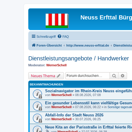
Neuss Erfttal Bür
Schnellzugriff
FAQ
Foren-Übersicht
http://www.neuss-erfttal.de
Dienstleist
Dienstleistungsangebote / Handwerker
Moderator:
WernerSchell
Suche
Erw
Neues Thema
BEKANNTMACHUNGEN
Sozialnavigator im Rhein-Kreis Neuss eingeführt
von
WernerSchell
» 08.08.2026, 07:08
Ein gesunder Lebensstil kann vielfältige Gesu
von
WernerSchell
» 07.08.2026, 06:22 » in
Sonstige tagesakt
Abfall-Info der Stadt Neuss 2026
von
WernerSchell
» 30.07.2026, 06:25
Neue Kita an der Parisstraße in Erfttal feierte 
von
WernerSchell
» 27.07.2026, 06:38