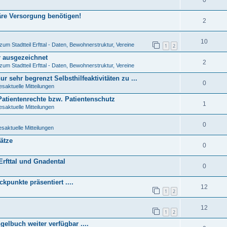
äre Versorgung benötigen!
2
10
zum Stadtteil Erfttal - Daten, Bewohnerstruktur, Vereine
1
2
r ausgezeichnet
2
zum Stadtteil Erfttal - Daten, Bewohnerstruktur, Vereine
 sehr begrenzt Selbsthilfeaktivitäten zu ...
0
esaktuelle Mitteilungen
Patientenrechte bzw. Patientenschutz
1
esaktuelle Mitteilungen
0
saktuelle Mitteilungen
ätze
0
Erfttal und Gnadental
0
kpunkte präsentiert ....
12
1
2
12
1
2
elbuch weiter verfügbar ....