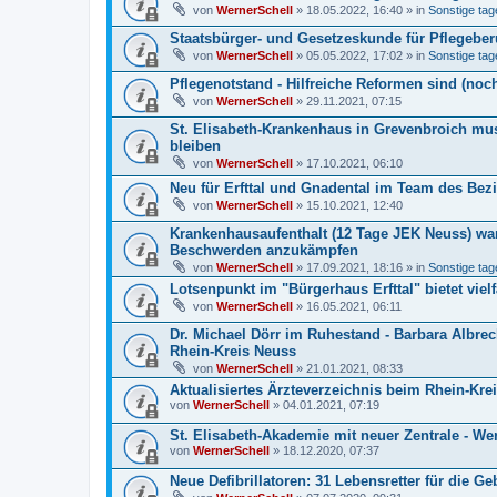
von
WernerSchell
» 18.05.2022, 16:40 » in
Sonstige tag
Staatsbürger- und Gesetzeskunde für Pflegeberu
von
WernerSchell
» 05.05.2022, 17:02 » in
Sonstige tag
Pflegenotstand - Hilfreiche Reformen sind (noch
von
WernerSchell
» 29.11.2021, 07:15
St. Elisabeth-Krankenhaus in Grevenbroich mus
bleiben
von
WernerSchell
» 17.10.2021, 06:10
Neu für Erfttal und Gnadental im Team des Bez
von
WernerSchell
» 15.10.2021, 12:40
Krankenhausaufenthalt (12 Tage JEK Neuss) war
Beschwerden anzukämpfen
von
WernerSchell
» 17.09.2021, 18:16 » in
Sonstige tag
Lotsenpunkt im "Bürgerhaus Erfttal" bietet vielf
von
WernerSchell
» 16.05.2021, 06:11
Dr. Michael Dörr im Ruhestand - Barbara Albrec
Rhein-Kreis Neuss
von
WernerSchell
» 21.01.2021, 08:33
Aktualisiertes Ärzteverzeichnis beim Rhein-Krei
von
WernerSchell
» 04.01.2021, 07:19
St. Elisabeth-Akademie mit neuer Zentrale - We
von
WernerSchell
» 18.12.2020, 07:37
Neue Defibrillatoren: 31 Lebensretter für die 