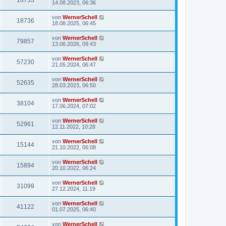
14.08.2023, 06:36
von
WernerSchell
18736
18.08.2025, 06:45
von
WernerSchell
79857
13.06.2026, 09:43
von
WernerSchell
57230
21.05.2024, 06:47
von
WernerSchell
52635
28.03.2023, 06:50
von
WernerSchell
38104
17.06.2024, 07:02
von
WernerSchell
52961
12.11.2022, 10:28
von
WernerSchell
15144
21.10.2022, 06:08
von
WernerSchell
15894
20.10.2022, 06:24
von
WernerSchell
31099
27.12.2024, 11:19
von
WernerSchell
41122
01.07.2025, 06:40
von
WernerSchell