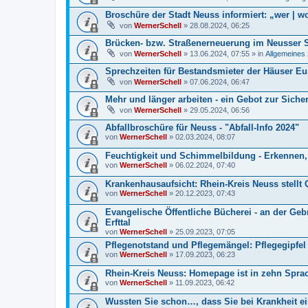
Broschüre der Stadt Neuss informiert: „wer |
von
WernerSchell
» 28.08.2024, 06:25
Brücken- bzw. Straßenerneuerung im Neusser Sü
von
WernerSchell
» 13.06.2024, 07:55 » in
Allgemeines 
Sprechzeiten für Bestandsmieter der Häuser Eu
von
WernerSchell
» 07.06.2024, 06:47
Mehr und länger arbeiten - ein Gebot zur Siche
von
WernerSchell
» 29.05.2024, 06:56
Abfallbroschüre für Neuss - "Abfall-Info 2024"
von
WernerSchell
» 02.03.2024, 08:07
Feuchtigkeit und Schimmelbildung - Erkennen, 
von
WernerSchell
» 06.02.2024, 07:40
Krankenhausaufsicht: Rhein-Kreis Neuss stellt 
von
WernerSchell
» 20.12.2023, 07:43
Evangelische Öffentliche Bücherei - an der Geb
Erfttal
von
WernerSchell
» 25.09.2023, 07:05
Pflegenotstand und Pflegemängel: Pflegegipfe
von
WernerSchell
» 17.09.2023, 06:23
Rhein-Kreis Neuss: Homepage ist in zehn Spra
von
WernerSchell
» 11.09.2023, 06:42
Wussten Sie schon…, dass Sie bei Krankheit e