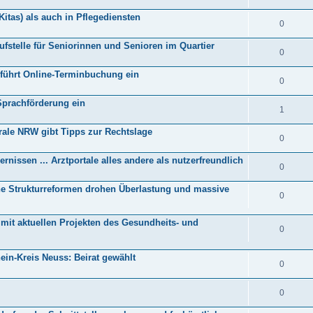
itas) als auch in Pflegediensten
0
ufstelle für Seniorinnen und Senioren im Quartier
0
 führt Online-Terminbuchung ein
0
Sprachförderung ein
1
rale NRW gibt Tipps zur Rechtslage
0
issen ... Arztportale alles andere als nutzerfreundlich
0
 Strukturreformen drohen Überlastung und massive
0
mit aktuellen Projekten des Gesundheits- und
0
in-Kreis Neuss: Beirat gewählt
0
0