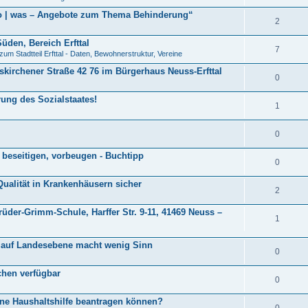
 wo | was – Angebote zum Thema Behinderung“
2
den, Bereich Erfttal
7
zum Stadtteil Erfttal - Daten, Bewohnerstruktur, Vereine
skirchener Straße 42 76 im Bürgerhaus Neuss-Erfttal
0
rung des Sozialstaates!
1
0
beseitigen, vorbeugen - Buchtipp
0
Qualität in Krankenhäusern sicher
2
rüder-Grimm-Schule, Harffer Str. 9-11, 41469 Neuss –
1
l auf Landesebene macht wenig Sinn
0
chen verfügbar
0
ine Haushaltshilfe beantragen können?
0