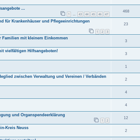
sangebote ...
468
1
43
44
45
46
47
…
 für Krankenhäuser und Pflegeeinrichtungen
23
1
2
3
für Familien mit kleinem Einkommen
3
 vielfältigen Hilfsangeboten!
3
1
deglied zwischen Verwaltung und Vereinen / Verbänden
2
4
4
rfügung und Organspendeerklärung
12
1
2
in-Kreis Neuss
2