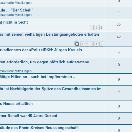
0
esaktuelle Mitteilungen
fe ... "Der Schell"
1
esaktuelle Mitteilungen
) nicht in Sicht
22
1
2
3
s mit seinen vielfältigen Leistungsangeboten erhalten
42
1
2
3
4
5
irksdienstes der #PolizeiRKN: Jürgen Kreuels
4
en erforderlich, um gegen plötzlich aufgetretene
0
esaktuelle Mitteilungen
ältige Hilfen an - auch bei Impfterminen ...
9
ht ist Nachfolgerin der Spitze des Gesundheitsamtes im
4
s Neuss erhältlich
0
rner Schell war 40 Jahre Dozent
0
Gebäude des Rhein-Kreises Neuss angeschafft
6