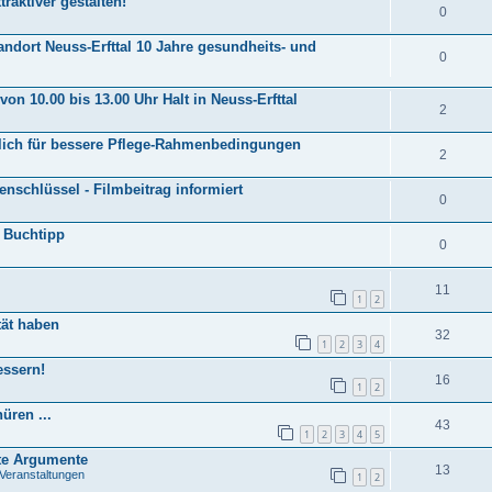
raktiver gestalten!
0
andort Neuss-Erfttal 10 Jahre gesundheits- und
0
on 10.00 bis 13.00 Uhr Halt in Neuss-Erfttal
2
dlich für bessere Pflege-Rahmenbedingungen
2
nschlüssel - Filmbeitrag informiert
0
 Buchtipp
0
11
1
2
tät haben
32
1
2
3
4
essern!
16
1
2
üren ...
43
1
2
3
4
5
te Argumente
13
 Veranstaltungen
1
2