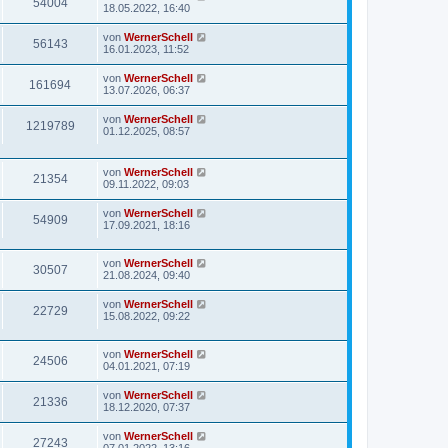
54004
18.05.2022, 16:40
von
WernerSchell
56143
16.01.2023, 11:52
von
WernerSchell
161694
13.07.2026, 06:37
von
WernerSchell
1219789
01.12.2025, 08:57
von
WernerSchell
21354
09.11.2022, 09:03
von
WernerSchell
54909
17.09.2021, 18:16
von
WernerSchell
30507
21.08.2024, 09:40
von
WernerSchell
22729
15.08.2022, 09:22
von
WernerSchell
24506
04.01.2021, 07:19
von
WernerSchell
21336
18.12.2020, 07:37
von
WernerSchell
27243