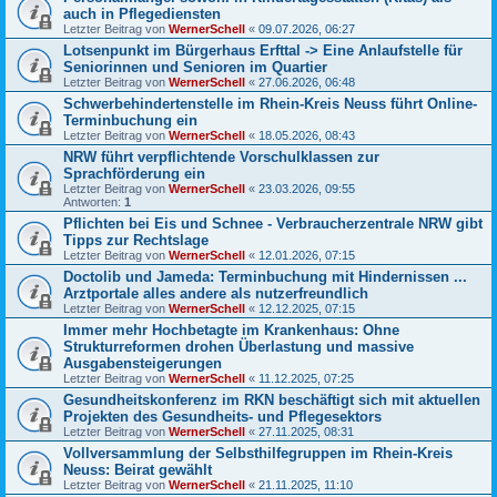
auch in Pflegediensten
Letzter Beitrag von
WernerSchell
«
09.07.2026, 06:27
Lotsenpunkt im Bürgerhaus Erfttal -> Eine Anlaufstelle für
Seniorinnen und Senioren im Quartier
Letzter Beitrag von
WernerSchell
«
27.06.2026, 06:48
Schwerbehindertenstelle im Rhein-Kreis Neuss führt Online-
Terminbuchung ein
Letzter Beitrag von
WernerSchell
«
18.05.2026, 08:43
NRW führt verpflichtende Vorschulklassen zur
Sprachförderung ein
Letzter Beitrag von
WernerSchell
«
23.03.2026, 09:55
Antworten:
1
Pflichten bei Eis und Schnee - Verbraucherzentrale NRW gibt
Tipps zur Rechtslage
Letzter Beitrag von
WernerSchell
«
12.01.2026, 07:15
Doctolib und Jameda: Terminbuchung mit Hindernissen ...
Arztportale alles andere als nutzerfreundlich
Letzter Beitrag von
WernerSchell
«
12.12.2025, 07:15
Immer mehr Hochbetagte im Krankenhaus: Ohne
Strukturreformen drohen Überlastung und massive
Ausgabensteigerungen
Letzter Beitrag von
WernerSchell
«
11.12.2025, 07:25
Gesundheitskonferenz im RKN beschäftigt sich mit aktuellen
Projekten des Gesundheits- und Pflegesektors
Letzter Beitrag von
WernerSchell
«
27.11.2025, 08:31
Vollversammlung der Selbsthilfegruppen im Rhein-Kreis
Neuss: Beirat gewählt
Letzter Beitrag von
WernerSchell
«
21.11.2025, 11:10