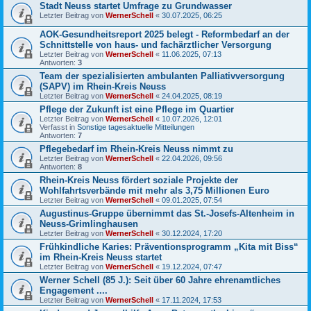
Stadt Neuss startet Umfrage zu Grundwasser
Letzter Beitrag von
WernerSchell
«
30.07.2025, 06:25
AOK-Gesundheitsreport 2025 belegt - Reformbedarf an der
Schnittstelle von haus- und fachärztlicher Versorgung
Letzter Beitrag von
WernerSchell
«
11.06.2025, 07:13
Antworten:
3
Team der spezialisierten ambulanten Palliativversorgung
(SAPV) im Rhein-Kreis Neuss
Letzter Beitrag von
WernerSchell
«
24.04.2025, 08:19
Pflege der Zukunft ist eine Pflege im Quartier
Letzter Beitrag von
WernerSchell
«
10.07.2026, 12:01
Verfasst in
Sonstige tagesaktuelle Mitteilungen
Antworten:
7
Pflegebedarf im Rhein-Kreis Neuss nimmt zu
Letzter Beitrag von
WernerSchell
«
22.04.2026, 09:56
Antworten:
8
Rhein-Kreis Neuss fördert soziale Projekte der
Wohlfahrtsverbände mit mehr als 3,75 Millionen Euro
Letzter Beitrag von
WernerSchell
«
09.01.2025, 07:54
Augustinus-Gruppe übernimmt das St.-Josefs-Altenheim in
Neuss-Grimlinghausen
Letzter Beitrag von
WernerSchell
«
30.12.2024, 17:20
Frühkindliche Karies: Präventionsprogramm „Kita mit Biss“
im Rhein-Kreis Neuss startet
Letzter Beitrag von
WernerSchell
«
19.12.2024, 07:47
Werner Schell (85 J.): Seit über 60 Jahre ehrenamtliches
Engagement ....
Letzter Beitrag von
WernerSchell
«
17.11.2024, 17:53