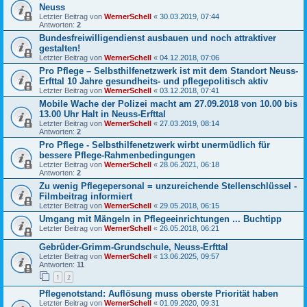
Neuss
Letzter Beitrag von
WernerSchell
«
30.03.2019, 07:44
Antworten:
2
Bundesfreiwilligendienst ausbauen und noch attraktiver
gestalten!
Letzter Beitrag von
WernerSchell
«
04.12.2018, 07:06
Pro Pflege – Selbsthilfenetzwerk ist mit dem Standort Neuss-
Erfttal 10 Jahre gesundheits- und pflegepolitisch aktiv
Letzter Beitrag von
WernerSchell
«
03.12.2018, 07:41
Mobile Wache der Polizei macht am 27.09.2018 von 10.00 bis
13.00 Uhr Halt in Neuss-Erfttal
Letzter Beitrag von
WernerSchell
«
27.03.2019, 08:14
Antworten:
2
Pro Pflege - Selbsthilfenetzwerk wirbt unermüdlich für
bessere Pflege-Rahmenbedingungen
Letzter Beitrag von
WernerSchell
«
28.06.2021, 06:18
Antworten:
2
Zu wenig Pflegepersonal = unzureichende Stellenschlüssel -
Filmbeitrag informiert
Letzter Beitrag von
WernerSchell
«
29.05.2018, 06:15
Umgang mit Mängeln in Pflegeeinrichtungen ... Buchtipp
Letzter Beitrag von
WernerSchell
«
26.05.2018, 06:21
Gebrüder-Grimm-Grundschule, Neuss-Erfttal
Letzter Beitrag von
WernerSchell
«
13.06.2025, 09:57
Antworten:
11
1
2
Pflegenotstand: Auflösung muss oberste Priorität haben
Letzter Beitrag von
WernerSchell
«
01.09.2020, 09:31