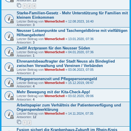
Antworten:
23
1
2
3
Starke-Familien-Gesetz - Mehr Unterstützung für Familien mit
kleinem Einkommen
Letzter Beitrag von
WernerSchell
«
12.08.2023, 16:40
Antworten:
3
Neusser Lotsenpunkte und Taschengeldbörse mit vielfältigen
Hilfsangeboten!
Letzter Beitrag von
WernerSchell
«
13.01.2020, 07:36
Antworten:
3
Zwölf Arztpraxen für den Neusser Süden
Letzter Beitrag von
WernerSchell
«
04.01.2020, 07:36
Antworten:
1
Ehrenamtsbeauftragter der Stadt Neuss als Bindeglied
zwischen Verwaltung und Vereinen / Verbänden
Letzter Beitrag von
WernerSchell
«
03.06.2023, 07:05
Antworten:
2
Pflegepersonenzeit und Pflegepersonengeld
Letzter Beitrag von
WernerSchell
«
15.12.2019, 09:47
Antworten:
4
Mehr Bewegung mit der Kita-Check-App!
Letzter Beitrag von
WernerSchell
«
03.02.2020, 09:06
Antworten:
4
Arbeitspapier zum Verhältnis der Patientenverfügung und
Organspendeerklärung
Letzter Beitrag von
WernerSchell
«
14.11.2024, 07:35
Antworten:
12
1
2
Fusion sichert die Krankenhaus-Zukunft im Rhein-Kreis