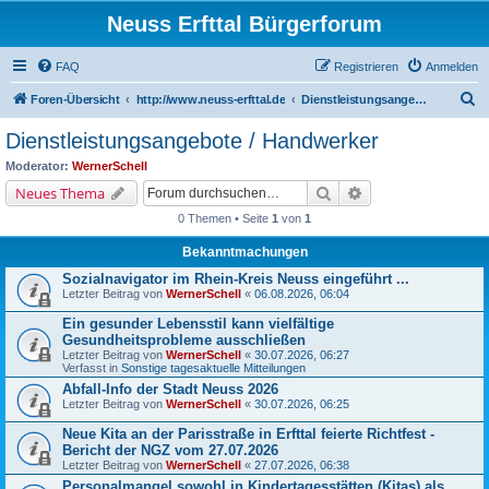
Neuss Erfttal Bürgerforum
FAQ
Registrieren
Anmelden
S
Foren-Übersicht
http://www.neuss-erfttal.de
Dienstleistungsangebote / Handwerker
u
Dienstleistungsangebote / Handwerker
c
Moderator:
WernerSchell
h
Suche
Erweiterte Suche
Neues Thema
e
0 Themen • Seite
1
von
1
Bekanntmachungen
Sozialnavigator im Rhein-Kreis Neuss eingeführt ...
Letzter Beitrag von
WernerSchell
«
06.08.2026, 06:04
Ein gesunder Lebensstil kann vielfältige
Gesundheitsprobleme ausschließen
Letzter Beitrag von
WernerSchell
«
30.07.2026, 06:27
Verfasst in
Sonstige tagesaktuelle Mitteilungen
Abfall-Info der Stadt Neuss 2026
Letzter Beitrag von
WernerSchell
«
30.07.2026, 06:25
Neue Kita an der Parisstraße in Erfttal feierte Richtfest -
Bericht der NGZ vom 27.07.2026
Letzter Beitrag von
WernerSchell
«
27.07.2026, 06:38
Personalmangel sowohl in Kindertagesstätten (Kitas) als