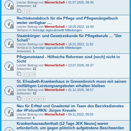
Letzter Beitrag von
WernerSchell
«
01.07.2025, 06:40
Antworten:
12
1
2
Rechtskundebuch für die Pflege und Pflegemängelbuch
weiter verfügbar ....
Letzter Beitrag von
WernerSchell
«
18.05.2022, 16:40
Verfasst in
Sonstige tagesaktuelle Mitteilungen
Staatsbürger- und Gesetzeskunde für Pflegeberufe ... "Der
Schell"
Letzter Beitrag von
WernerSchell
«
16.01.2023, 11:52
Verfasst in
Sonstige tagesaktuelle Mitteilungen
Antworten:
1
Pflegenotstand - Hilfreiche Reformen sind (noch) nicht in
Sicht
Letzter Beitrag von
WernerSchell
«
13.07.2026, 06:37
Antworten:
22
1
2
3
St. Elisabeth-Krankenhaus in Grevenbroich muss mit seinen
vielfältigen Leistungsangeboten erhalten bleiben
Letzter Beitrag von
WernerSchell
«
01.12.2025, 08:57
Antworten:
42
1
2
3
4
5
Neu für Erfttal und Gnadental im Team des Bezirksdienstes
der #PolizeiRKN: Jürgen Kreuels
Letzter Beitrag von
WernerSchell
«
09.11.2022, 09:03
Antworten:
4
Krankenhausaufenthalt (12 Tage JEK Neuss) waren
erforderlich, um gegen plötzlich aufgetretene Beschwerden