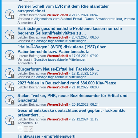
Werner Schell vom LVR mit dem Rheinlandtaler
ausgezeichnet
Letzter Beitrag von
WernerSchell
«
21.05.2024, 06:47
Verfasst in
Allgemeines zum Stadtteil Erfttal - Daten, Bewohnerstruktur, Vereine
Antworten:
2
Hartnäckige gesundheitliche Probleme lassen nur sehr
begrenzt Selbsthilfeaktivitäten zu ...
Letzter Beitrag von
WernerSchell
«
28.03.2023, 06:50
Verfasst in
Sonstige tagesaktuelle Mitteilungen
"Hallo-Ü-Wagen" (WDR) diskutierte (1987) über
Patientenrechte bzw. Patientenschutz
Letzter Beitrag von
WernerSchell
«
17.06.2024, 07:02
Verfasst in
Sonstige tagesaktuelle Mitteilungen
Antworten:
1
Bürgerforum Neuss-Erfttal bei Facebook ...
Letzter Beitrag von
WernerSchell
«
12.11.2022, 10:28
Verfasst in
Sonstige tagesaktuelle Mitteilungen
2023 fehlen in Deutschland rund 384.000 Kita-Plätze
Letzter Beitrag von
WernerSchell
«
21.10.2022, 06:08
Stefan Twelker, PHK, neuer Bezirksbeamter für Erfttal und
Gnadental
Letzter Beitrag von
WernerSchell
«
20.10.2022, 06:24
Gesundheitskioske deutschlandweit geplant - Eckpunkte
präsentiert ....
Letzter Beitrag von
WernerSchell
«
27.12.2024, 11:19
Antworten:
12
1
2
Trinkwasser - empfehlenswert!