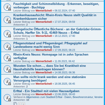
Feuchtigkeit und Schimmelbildung - Erkennen, beseitigen,
vorbeugen - Buchtipp
Letzter Beitrag von
WernerSchell
«
06.02.2024, 07:40
Krankenhausaufsicht: Rhein-Kreis Neuss stellt Qualität in
Krankenhäusern sicher
Letzter Beitrag von
WernerSchell
«
17.07.2024, 09:59
Antworten:
2
Evangelische Öffentliche Bücherei - an der Gebrüder-Grimm-
Schule, Harffer Str. 9-11, 41469 Neuss – Erfttal
Letzter Beitrag von
WernerSchell
«
18.12.2023, 17:40
Antworten:
1
Pflegenotstand und Pflegemängel: Pflegegipfel auf
Landesebene macht wenig Sinn
Letzter Beitrag von
WernerSchell
«
17.09.2023, 06:23
Rhein-Kreis Neuss: Homepage ist in zehn Sprachen
verfügbar
Letzter Beitrag von
WernerSchell
«
11.09.2023, 06:42
Wussten Sie schon…, dass Sie bei Krankheit eine
Haushaltshilfe beantragen können?
Letzter Beitrag von
WernerSchell
«
14.08.2023, 06:36
Man sollte nicht krank werden und eine stationäre
Versorgung benötigen!
Letzter Beitrag von
WernerSchell
«
18.08.2025, 06:45
Antworten:
2
Erfttal - Ein Stadtteil mit vielen Hausaufgaben
Letzter Beitrag von
WernerSchell
«
13.06.2026, 09:43
Verfasst in
Allgemeines zum Stadtteil Erfttal - Daten, Bewohnerstruktur, Vereine
Antworten:
10
1
2