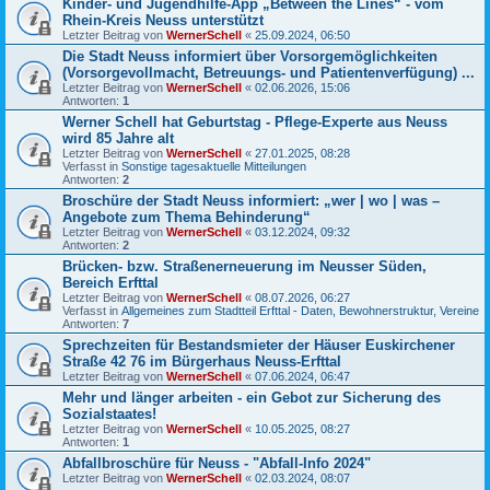
Kinder- und Jugendhilfe-App „Between the Lines“ - vom
Rhein-Kreis Neuss unterstützt
Letzter Beitrag von
WernerSchell
«
25.09.2024, 06:50
Die Stadt Neuss informiert über Vorsorgemöglichkeiten
(Vorsorgevollmacht, Betreuungs- und Patientenverfügung) ...
Letzter Beitrag von
WernerSchell
«
02.06.2026, 15:06
Antworten:
1
Werner Schell hat Geburtstag - Pflege-Experte aus Neuss
wird 85 Jahre alt
Letzter Beitrag von
WernerSchell
«
27.01.2025, 08:28
Verfasst in
Sonstige tagesaktuelle Mitteilungen
Antworten:
2
Broschüre der Stadt Neuss informiert: „wer | wo | was –
Angebote zum Thema Behinderung“
Letzter Beitrag von
WernerSchell
«
03.12.2024, 09:32
Antworten:
2
Brücken- bzw. Straßenerneuerung im Neusser Süden,
Bereich Erfttal
Letzter Beitrag von
WernerSchell
«
08.07.2026, 06:27
Verfasst in
Allgemeines zum Stadtteil Erfttal - Daten, Bewohnerstruktur, Vereine
Antworten:
7
Sprechzeiten für Bestandsmieter der Häuser Euskirchener
Straße 42 76 im Bürgerhaus Neuss-Erfttal
Letzter Beitrag von
WernerSchell
«
07.06.2024, 06:47
Mehr und länger arbeiten - ein Gebot zur Sicherung des
Sozialstaates!
Letzter Beitrag von
WernerSchell
«
10.05.2025, 08:27
Antworten:
1
Abfallbroschüre für Neuss - "Abfall-Info 2024"
Letzter Beitrag von
WernerSchell
«
02.03.2024, 08:07