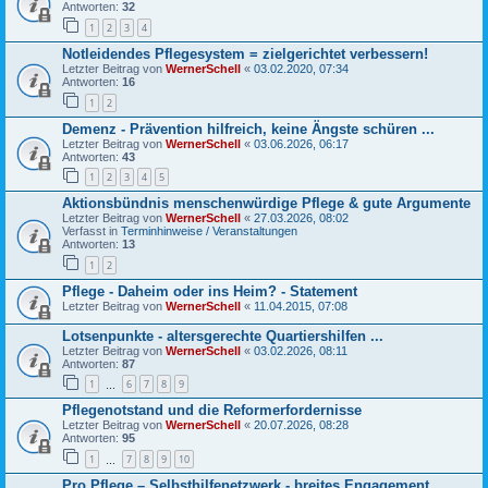
Antworten:
32
1
2
3
4
Notleidendes Pflegesystem = zielgerichtet verbessern!
Letzter Beitrag von
WernerSchell
«
03.02.2020, 07:34
Antworten:
16
1
2
Demenz - Prävention hilfreich, keine Ängste schüren ...
Letzter Beitrag von
WernerSchell
«
03.06.2026, 06:17
Antworten:
43
1
2
3
4
5
Aktionsbündnis menschenwürdige Pflege & gute Argumente
Letzter Beitrag von
WernerSchell
«
27.03.2026, 08:02
Verfasst in
Terminhinweise / Veranstaltungen
Antworten:
13
1
2
Pflege - Daheim oder ins Heim? - Statement
Letzter Beitrag von
WernerSchell
«
11.04.2015, 07:08
Lotsenpunkte - altersgerechte Quartiershilfen ...
Letzter Beitrag von
WernerSchell
«
03.02.2026, 08:11
Antworten:
87
1
6
7
8
9
…
Pflegenotstand und die Reformerfordernisse
Letzter Beitrag von
WernerSchell
«
20.07.2026, 08:28
Antworten:
95
1
7
8
9
10
…
Pro Pflege – Selbsthilfenetzwerk - breites Engagement