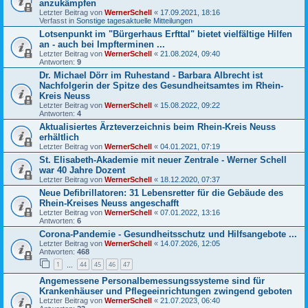
anzukämpfen
Letzter Beitrag von
WernerSchell
«
17.09.2021, 18:16
Verfasst in
Sonstige tagesaktuelle Mitteilungen
Lotsenpunkt im "Bürgerhaus Erfttal" bietet vielfältige Hilfen
an - auch bei Impfterminen ...
Letzter Beitrag von
WernerSchell
«
21.08.2024, 09:40
Antworten:
9
Dr. Michael Dörr im Ruhestand - Barbara Albrecht ist
Nachfolgerin der Spitze des Gesundheitsamtes im Rhein-
Kreis Neuss
Letzter Beitrag von
WernerSchell
«
15.08.2022, 09:22
Antworten:
4
Aktualisiertes Ärzteverzeichnis beim Rhein-Kreis Neuss
erhältlich
Letzter Beitrag von
WernerSchell
«
04.01.2021, 07:19
St. Elisabeth-Akademie mit neuer Zentrale - Werner Schell
war 40 Jahre Dozent
Letzter Beitrag von
WernerSchell
«
18.12.2020, 07:37
Neue Defibrillatoren: 31 Lebensretter für die Gebäude des
Rhein-Kreises Neuss angeschafft
Letzter Beitrag von
WernerSchell
«
07.01.2022, 13:16
Antworten:
6
Corona-Pandemie - Gesundheitsschutz und Hilfsangebote ...
Letzter Beitrag von
WernerSchell
«
14.07.2026, 12:05
Antworten:
468
1
44
45
46
47
…
Angemessene Personalbemessungssysteme sind für
Krankenhäuser und Pflegeeinrichtungen zwingend geboten
Letzter Beitrag von
WernerSchell
«
21.07.2023, 06:40