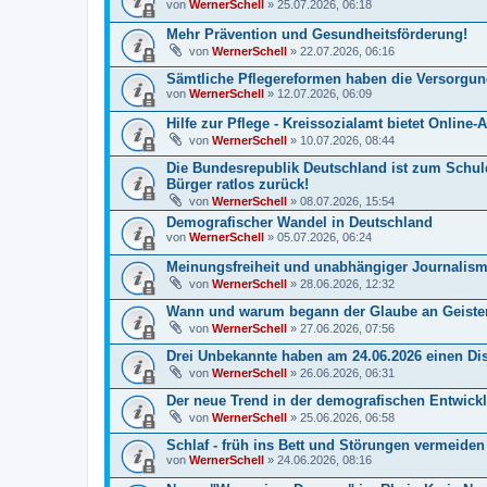
von
WernerSchell
» 25.07.2026, 06:18
Mehr Prävention und Gesundheitsförderung!
von
WernerSchell
» 22.07.2026, 06:16
Sämtliche Pflegereformen haben die Versorgungs
von
WernerSchell
» 12.07.2026, 06:09
Hilfe zur Pflege - Kreissozialamt bietet Online
von
WernerSchell
» 10.07.2026, 08:44
Die Bundesrepublik Deutschland ist zum Schul
Bürger ratlos zurück!
von
WernerSchell
» 08.07.2026, 15:54
Demografischer Wandel in Deutschland
von
WernerSchell
» 05.07.2026, 06:24
Meinungsfreiheit und unabhängiger Journalism
von
WernerSchell
» 28.06.2026, 12:32
Wann und warum begann der Glaube an Geister 
von
WernerSchell
» 27.06.2026, 07:56
Drei Unbekannte haben am 24.06.2026 einen Disc
von
WernerSchell
» 26.06.2026, 06:31
Der neue Trend in der demografischen Entwicklu
von
WernerSchell
» 25.06.2026, 06:58
Schlaf - früh ins Bett und Störungen vermeiden
von
WernerSchell
» 24.06.2026, 08:16