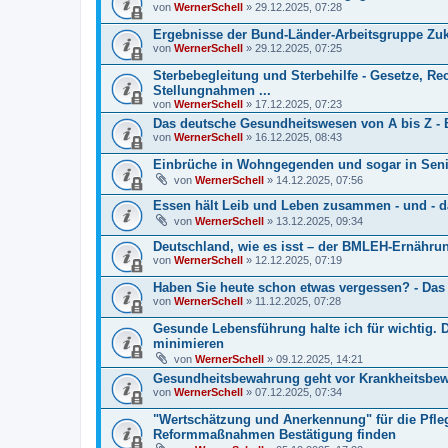
von
WernerSchell
» 29.12.2025, 07:28
Ergebnisse der Bund-Länder-Arbeitsgruppe Zuk
von
WernerSchell
» 29.12.2025, 07:25
Sterbebegleitung und Sterbehilfe - Gesetze, Re
Stellungnahmen ...
von
WernerSchell
» 17.12.2025, 07:23
Das deutsche Gesundheitswesen von A bis Z - 
von
WernerSchell
» 16.12.2025, 08:43
Einbrüche in Wohngegenden und sogar in Senio
von
WernerSchell
» 14.12.2025, 07:56
Essen hält Leib und Leben zusammen - und - da
von
WernerSchell
» 13.12.2025, 09:34
Deutschland, wie es isst – der BMLEH-Ernähru
von
WernerSchell
» 12.12.2025, 07:19
Haben Sie heute schon etwas vergessen? - Das i
von
WernerSchell
» 11.12.2025, 07:28
Gesunde Lebensführung halte ich für wichtig. D
minimieren
von
WernerSchell
» 09.12.2025, 14:21
Gesundheitsbewahrung geht vor Krankheitsbew
von
WernerSchell
» 07.12.2025, 07:34
"Wertschätzung und Anerkennung" für die Pfle
Reformmaßnahmen Bestätigung finden