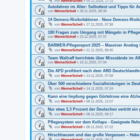
von
WernerSchell
» 05.12.2025, 17:22
Autofahren im Alter: Selbsttest und Tipps für 
von
WernerSchell
» 28.11.2025, 08:39
14 Demenz-Risikofaktoren - Neue Demenz-Risiko
von
WernerSchell
» 27.11.2025, 07:58
100 Fragen zum Umgang mit Mängeln in Pflegeei
von
WernerSchell
» 23.11.2025, 07:37
BARMER-Pflegereport 2025 – Massiver Anstieg b
von
WernerSchell
» 21.11.2025, 08:45
Team Wallraff berichtete über Missstände im A
von
WernerSchell
» 16.11.2025, 07:34
Die AFD profitiert nach dem ARD Deutschlandt
von
WernerSchell
» 14.11.2025, 07:58
Über 500 verschiedene Sozialleistungen in Deu
von
WernerSchell
» 14.11.2025, 07:24
Kann eine Impfung gegen Gürtelrose eine Alzh
von
WernerSchell
» 08.11.2025, 12:07
Nur etwa 3,3 Prozent der Deutschen vertritt ei
von
WernerSchell
» 08.11.2025, 09:17
Pflegesystem vor dem Kollaps - Geeignete Refo
von
WernerSchell
» 06.11.2025, 07:22
Hirschhausen und das große Vergessen – Hab
von
WernerSchell
» 04.11.2025, 09:12