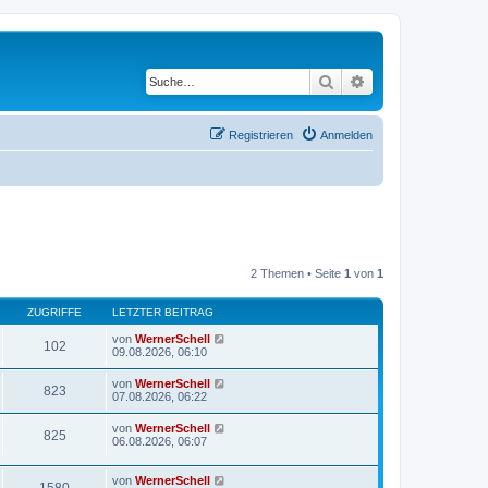
Suche
Erweiterte Suche
Registrieren
Anmelden
2 Themen • Seite
1
von
1
ZUGRIFFE
LETZTER BEITRAG
von
WernerSchell
102
09.08.2026, 06:10
von
WernerSchell
823
07.08.2026, 06:22
von
WernerSchell
825
06.08.2026, 06:07
von
WernerSchell
1580