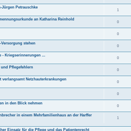
s-Jürgen Petrauschke
1
rnennungsurkunde an Katharina Reinhold
0
0
z-Versorgung stehen
0
 - Kriegserinnerungen ...
0
und Pflegefehlern
0
ost verlangsamt Netzhauterkrankungen
0
0
en in den Blick nehmen
0
recher in einem Mehrfamilienhaus an der Harffer
1
her Einsatz für die Pflege und das Patientenrecht