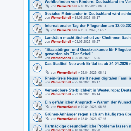
Wohlbefinden von Kindern: Deutschland im Verg
von
WernerSchell
» 18.05.2026, 06:51
Soziales Miteinander in Deutschland wird schle
von
WernerSchell
» 18.05.2026, 06:17
Internationaler Tag der Pflegenden am 12.05.20
von
WernerSchell
» 11.05.2026, 14:57
Landrätin macht Sicherheit zur Chefinnen-Sach
von
WernerSchell
» 03.05.2026, 06:27
"Staatsbürger- und Gesetzeskunde für Pflegebe
geworden als '"Der Schell"
von
WernerSchell
» 25.04.2026, 15:26
Das Stadtteil-Netzwerk-Erfttal ist ab 24.04.2026
...
von
WernerSchell
» 25.04.2026, 08:41
Rhein-Kreis Neuss stellt neuen digitalen Fami
von
WernerSchell
» 25.04.2026, 06:17
Vermeidbare Sterblichkeit in Westeuropa: Deut
von
WernerSchell
» 22.04.2026, 06:14
Ein gefährlicher Anspruch – Warum der Wunsch 
von
WernerSchell
» 19.04.2026, 08:35
Grünen-Anhänger regen sich am häufigsten üb
von
WernerSchell
» 18.04.2026, 07:45
Hartnäckige gesundheitliche Probleme lassen nur
von
WernerSchell
» 10.04.2026, 06:28