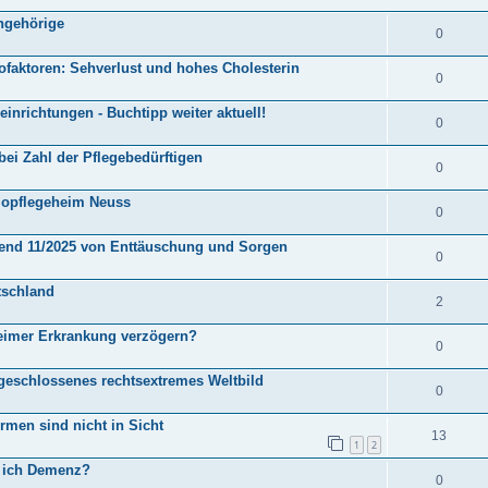
Angehörige
0
faktoren: Sehverlust und hohes Cholesterin
0
nrichtungen - Buchtipp weiter aktuell!
0
ei Zahl der Pflegebedürftigen
0
llopflegeheim Neuss
0
rend 11/2025 von Enttäuschung und Sorgen
0
tschland
2
eimer Erkrankung verzögern?
0
n geschlossenes rechtsextremes Weltbild
0
rmen sind nicht in Sicht
13
1
2
e ich Demenz?
0