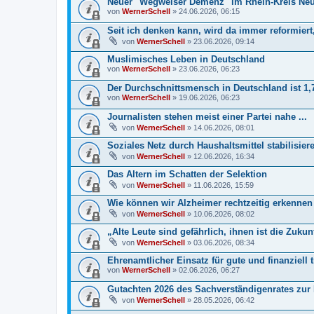
Neuer "Wegweiser Demenz" im Rhein-Kreis Ne
von
WernerSchell
» 24.06.2026, 06:15
Seit ich denken kann, wird da immer reformiert,
von
WernerSchell
» 23.06.2026, 09:14
Muslimisches Leben in Deutschland
von
WernerSchell
» 23.06.2026, 06:23
Der Durchschnittsmensch in Deutschland ist 1,7
von
WernerSchell
» 19.06.2026, 06:23
Journalisten stehen meist einer Partei nahe ...
von
WernerSchell
» 14.06.2026, 08:01
Soziales Netz durch Haushaltsmittel stabilisier
von
WernerSchell
» 12.06.2026, 16:34
Das Altern im Schatten der Selektion
von
WernerSchell
» 11.06.2026, 15:59
Wie können wir Alzheimer rechtzeitig erkenne
von
WernerSchell
» 10.06.2026, 08:02
„Alte Leute sind gefährlich, ihnen ist die Zukunf
von
WernerSchell
» 03.06.2026, 08:34
Ehrenamtlicher Einsatz für gute und finanziell
von
WernerSchell
» 02.06.2026, 06:27
Gutachten 2026 des Sachverständigenrates zur
von
WernerSchell
» 28.05.2026, 06:42