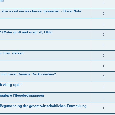
uss
0
 aber es ist nie was besser geworden. - Dieter Nuhr
0
0
3 Meter groß und wiegt 78,3 Kilo
0
0
en bzw. stärken!
0
1
n und unser Demenz Risiko senken?
0
t völlig egal.“
0
 tragbare Pflegebedingungen
0
 Begutachtung der gesamtwirtschaftlichen Entwicklung
1