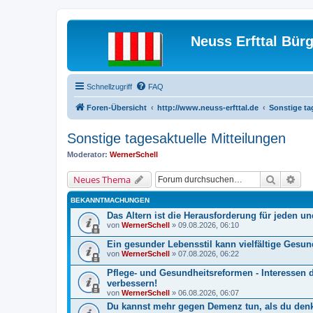
Neuss Erfttal Bür
Schnellzugriff
FAQ
Foren-Übersicht
http://www.neuss-erfttal.de
Sonstige ta
Sonstige tagesaktuelle Mitteilungen
Moderator:
WernerSchell
Suche
Erw
Neues Thema
BEKANNTMACHUNGEN
Das Altern ist die Herausforderung für jeden un
von
WernerSchell
» 09.08.2026, 06:10
Ein gesunder Lebensstil kann vielfältige Gesu
von
WernerSchell
» 07.08.2026, 06:22
Pflege- und Gesundheitsreformen - Interessen 
verbessern!
von
WernerSchell
» 06.08.2026, 06:07
Du kannst mehr gegen Demenz tun, als du denks