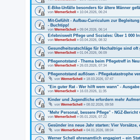
E-Bike-Unfälle besonders für ältere Männer gefä
von
WernerSchell
» 10.04.2026, 06:24
Mit-Gefühlt - Aufbau-Curriculum zur Begleitun
- Buchtipp!
von
WernerSchell
» 09.04.2026, 06:14
Erlebniswelt Pflege und Soziales: Über 1 000 Int
von
WernerSchell
» 03.04.2026, 08:32
Gesundheitsratschläge für Hochaltrige sind oft g
von
WernerSchell
» 01.04.2026, 06:09
Pflegenotstand - Thema beim Pflegetreff in Ne
von
WernerSchell
» 26.03.2026, 07:34
Pflegenotstand auflösen - Pflegekatastrophe ve
von
WernerSchell
» 18.03.2026, 07:47
"Ein guter Rat - Wer hilft wem wann" - Ausgab
von
WernerSchell
» 16.03.2026, 11:35
Kinder und Jugendliche erfordern mehr Aufmerk
von
WernerSchell
» 08.02.2026, 09:58
"Mehr Personal, bessere Pflege" - NGZ-Bericht 
von
WernerSchell
» 05.01.2026, 07:22
Gesünder ins neue Jahr starten: Vier Vorsätze, e
von
WernerSchell
» 04.01.2026, 08:04
Werner Schell ehrenamtlich engagiert – ein Sta