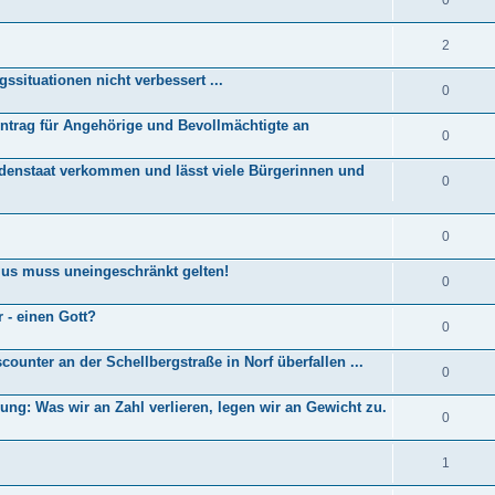
2
situationen nicht verbessert ...
0
-Antrag für Angehörige und Bevollmächtigte an
0
denstaat verkommen und lässt viele Bürgerinnen und
0
0
us muss uneingeschränkt gelten!
0
- einen Gott?
0
ounter an der Schellbergstraße in Norf überfallen ...
0
ng: Was wir an Zahl verlieren, legen wir an Gewicht zu.
0
1