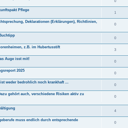
0
unftspakt Pflege
1
chtsprechung, Deklarationen (Erklärungen), Richtlinien,
0
Buchtipp
0
renheimen, z.B. im Hubertusstift
3
s Auge isst mit!
0
ngsreport 2025
0
st weder bedrohlich noch krankhaft ...
0
azu gehört auch, verschiedene Risiken aktiv zu
0
ältigung
4
geberufe muss endlich durch entsprechende
0