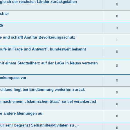
leich der reichsten Länder zurückgefallen
0
chter
0
26
3
e und schafft Amt für Bevölkerungsschutz
1
rufe in Frage und Antwort", bundesweit bekannt
0
 mit einem Stadtteilherz auf der LaGa in Neuss vertreten
0
lienkompass vor
0
schland liegt bei Eindämmung weiterhin zurück
0
nach einem „Islamischen Staat“ so tief verankert ist
0
er andere Meinungen au
0
 sehr begrenzt Selbsthilfeaktivitäten zu ...
0