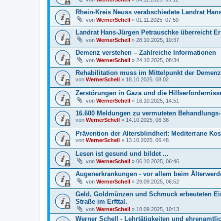
Rhein-Kreis Neuss verabschiedete Landrat Han
von
WernerSchell
» 01.11.2025, 07:50
Landrat Hans-Jürgen Petrauschke überreicht E
von
WernerSchell
» 28.10.2025, 10:37
Demenz verstehen – Zahlreiche Informationen
von
WernerSchell
» 24.10.2025, 08:34
Rehabilitation muss im Mittelpunkt der Demen
von
WernerSchell
» 18.10.2025, 08:02
Zerstörungen in Gaza und die Hilfserfordernisse
von
WernerSchell
» 16.10.2025, 14:51
16.600 Meldungen zu vermuteten Behandlungs- 
von
WernerSchell
» 14.10.2025, 06:38
Prävention der Altersblindheit: Mediterrane K
von
WernerSchell
» 13.10.2025, 06:48
Lesen ist gesund und bildet ...
von
WernerSchell
» 06.10.2025, 06:46
Augenerkrankungen - vor allem beim Älterwerd
von
WernerSchell
» 29.09.2025, 06:52
Geld, Goldmünzen und Schmuck erbeuteten Einb
Straße im Erfttal.
von
WernerSchell
» 18.09.2025, 10:13
Werner Schell - Lehrtätigkeiten und ehrenamtlic