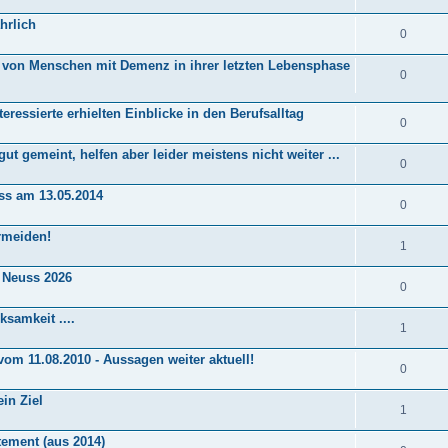
hrlich
0
g von Menschen mit Demenz in ihrer letzten Lebensphase
0
eressierte erhielten Einblicke in den Berufsalltag
0
ut gemeint, helfen aber leider meistens nicht weiter ...
0
uss am 13.05.2014
0
rmeiden!
1
e Neuss 2026
0
samkeit ....
1
vom 11.08.2010 - Aussagen weiter aktuell!
0
in Ziel
1
tement (aus 2014)