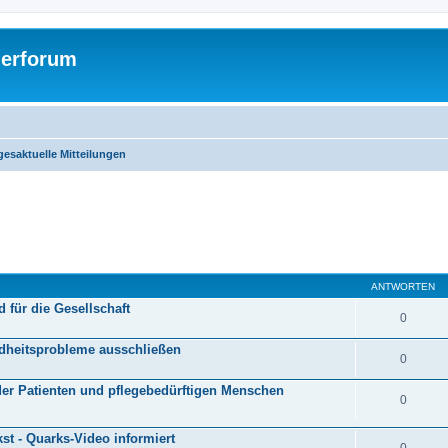
gerforum
gesaktuelle Mitteilungen
eiterte Suche
ANTWORTEN
d für die Gesellschaft
0
ndheitsprobleme ausschließen
0
der Patienten und pflegebedürftigen Menschen
0
t - Quarks-Video informiert
0