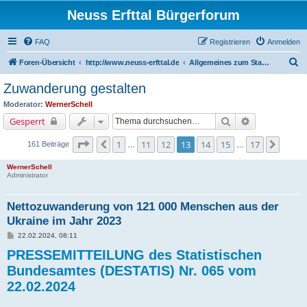
Neuss Erfttal Bürgerforum
FAQ
Registrieren
Anmelden
S
Foren-Übersicht
http://www.neuss-erfttal.de
Allgemeines zum Stadtteil Erfttal - Daten, Bewohnerstruktur, Vereine
u
Zuwanderung gestalten
c
Moderator:
WernerSchell
h
Suche
Erweiterte Su
Gesperrt
e
Seite
13
von
17
1
11
12
13
14
15
17
Vorherige
Nächs
161 Beiträge
…
…
WernerSchell
Administrator
Nettozuwanderung von 121 000 Menschen aus der
Ukraine im Jahr 2023
B
22.02.2024, 08:11
e
PRESSEMITTEILUNG des Statistischen
i
t
Bundesamtes (DESTATIS) Nr. 065 vom
r
a
22.02.2024
g