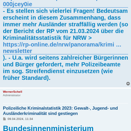
000jcey0ie
- Es stellen sich vielerlei Fragen! Bedeutsam
erscheint in diesem Zusammenhang, dass
immer mehr Ausländer straffällig werden (so
der Bericht der RP vom 21.03.2024 über die
Kriminalitätsstatistik für NRW >
https://rp-online.de/nrw/panorama/krimi ...
newsletter
). - U.a. wird seitens zahlreicher Bürgerinnen
und Bürger gefordert, mehr Polizeibeamte
im sog. Streifendienst einzusetzen (wie
früher Standard).
WernerSchell
Administrator
Polizeiliche Kriminalstatistik 2023: Gewalt-, Jugend- und
Ausländerkriminalität sind gestiegen
B
09.04.2024, 11:34
e
Bundesinnenministerium
i
t