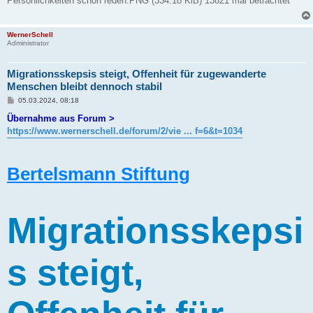
Persönlichkeiten schön reden.PNG (334.18 KiB) 13821 mal betrachtet
WernerSchell
Administrator
Migrationsskepsis steigt, Offenheit für zugewanderte
Menschen bleibt dennoch stabil
B
05.03.2024, 08:18
e
i
Übernahme aus Forum >
t
https://www.wernerschell.de/forum/2/vie ... f=6&t=1034
r
a
g
Bertelsmann Stiftung
Migrationsskepsi
s steigt,