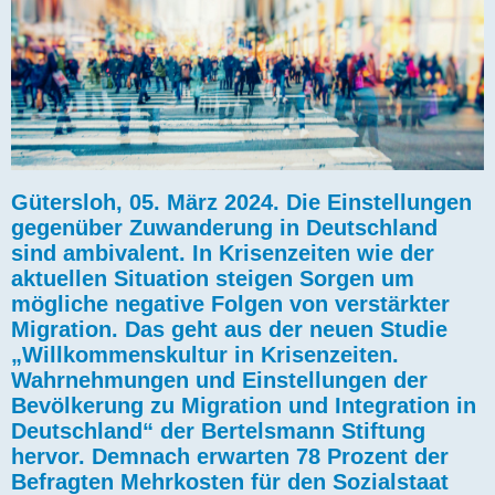
Gütersloh, 05. März 2024. Die Einstellungen
gegenüber Zuwanderung in Deutschland
sind ambivalent. In Krisenzeiten wie der
aktuellen Situation steigen Sorgen um
mögliche negative Folgen von verstärkter
Migration. Das geht aus der neuen Studie
„Willkommenskultur in Krisenzeiten.
Wahrnehmungen und Einstellungen der
Bevölkerung zu Migration und Integration in
Deutschland“ der Bertelsmann Stiftung
hervor. Demnach erwarten 78 Prozent der
Befragten Mehrkosten für den Sozialstaat