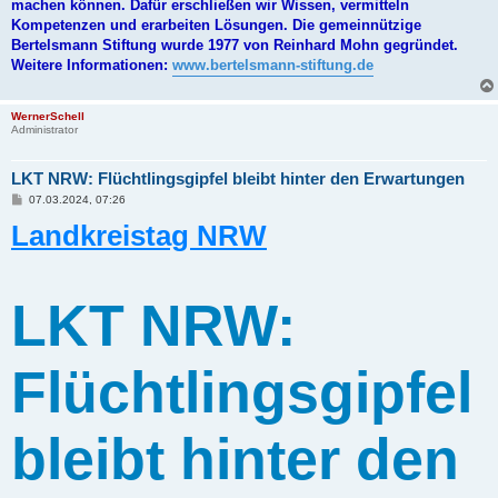
machen können. Dafür erschließen wir Wissen, vermitteln
Kompetenzen und erarbeiten Lösungen. Die gemeinnützige
Bertelsmann Stiftung wurde 1977 von Reinhard Mohn gegründet.
Weitere Informationen:
www.bertelsmann-stiftung.de
WernerSchell
Administrator
LKT NRW: Flüchtlingsgipfel bleibt hinter den Erwartungen
B
07.03.2024, 07:26
e
Landkreistag NRW
i
t
r
a
g
LKT NRW:
Flüchtlingsgipfel
bleibt hinter den