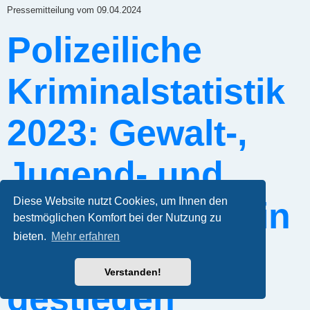
r
Pressemitteilung vom 09.04.2024
a
g
Polizeiliche
Kriminalstatistik
2023: Gewalt-,
Jugend- und
Diese Website nutzt Cookies, um Ihnen den
Ausländerkrimin
bestmöglichen Komfort bei der Nutzung zu
bieten.
Mehr erfahren
alität sind
Verstanden!
gestiegen