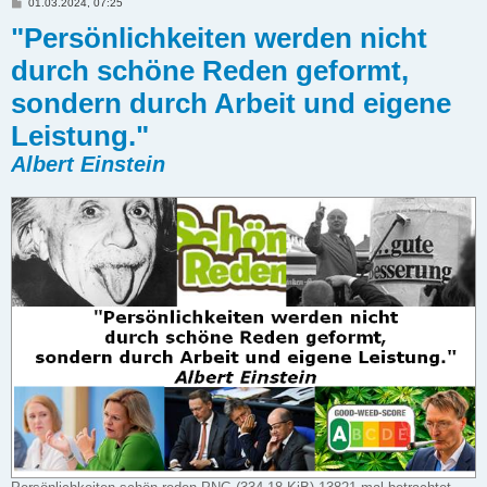
B
01.03.2024, 07:25
e
"Persönlichkeiten werden nicht
i
t
r
durch schöne Reden geformt,
a
g
sondern durch Arbeit und eigene
Leistung."
Albert Einstein