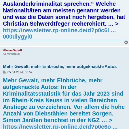
Ausländerkriminalität sprechen.“ Welche
Nationalitäten am meisten genannt werden
und was die Daten sonst noch hergeben, hat
Christian Schwerdtfeger recherchiert. ... >
https://newsletter.rp-online.de/d?p0c6l ...
000diygyi0
WernerSchell
Administrator
Mehr Gewalt, mehr Einbrüche, mehr aufgeknackte Autos
B
05.04.2024, 06:52
e
Mehr Gewalt, mehr Einbrüche, mehr
i
t
aufgeknackte Autos: In der
r
a
Kriminalitätsstatistik für das Jahr 2023 sind
g
im Rhein-Kreis Neuss in vielen Bereichen
Anstiege zu verzeichnen. Vor allem die hohe
Anzahl von Diebstählen bereitet Sorgen.
Simon Janßen berichtet in der NGZ … >
https://newsletter.rp-online.de/d?p0c6o ...