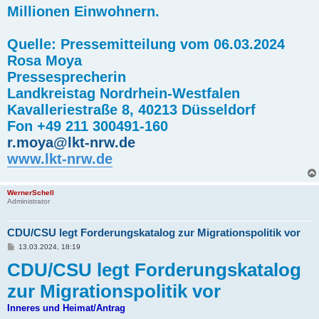
Millionen Einwohnern.
Quelle: Pressemitteilung vom 06.03.2024
Rosa Moya
Pressesprecherin
Landkreistag Nordrhein-Westfalen
Kavalleriestraße 8, 40213 Düsseldorf
Fon +49 211 300491-160
r.moya@lkt-nrw.de
www.lkt-nrw.de
WernerSchell
Administrator
CDU/CSU legt Forderungskatalog zur Migrationspolitik vor
B
13.03.2024, 18:19
e
CDU/CSU legt Forderungskatalog
i
t
r
zur Migrationspolitik vor
a
g
Inneres und Heimat/Antrag