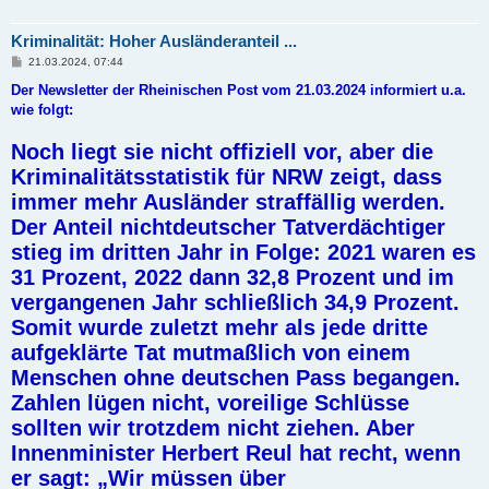
Kriminalität: Hoher Ausländeranteil ...
B
21.03.2024, 07:44
e
i
Der Newsletter der Rheinischen Post vom 21.03.2024 informiert u.a.
t
wie folgt:
r
a
g
Noch liegt sie nicht offiziell vor, aber die
Kriminalitätsstatistik für NRW zeigt, dass
immer mehr Ausländer straffällig werden.
Der Anteil nichtdeutscher Tatverdächtiger
stieg im dritten Jahr in Folge: 2021 waren es
31 Prozent, 2022 dann 32,8 Prozent und im
vergangenen Jahr schließlich 34,9 Prozent.
Somit wurde zuletzt mehr als jede dritte
aufgeklärte Tat mutmaßlich von einem
Menschen ohne deutschen Pass begangen.
Zahlen lügen nicht, voreilige Schlüsse
sollten wir trotzdem nicht ziehen. Aber
Innenminister Herbert Reul hat recht, wenn
er sagt: „Wir müssen über