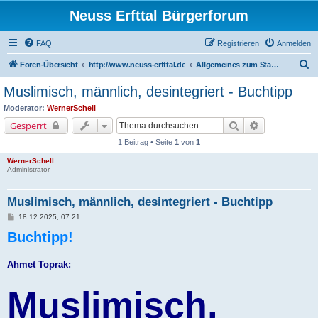
Neuss Erfttal Bürgerforum
FAQ
Registrieren
Anmelden
S
Foren-Übersicht
http://www.neuss-erfttal.de
Allgemeines zum Stadtteil Erfttal - Daten, Bewohnerstruktur, Vereine
u
Muslimisch, männlich, desintegriert - Buchtipp
c
Moderator:
WernerSchell
h
Suche
Erweiterte Su
Gesperrt
e
1 Beitrag • Seite
1
von
1
WernerSchell
Administrator
Muslimisch, männlich, desintegriert - Buchtipp
B
18.12.2025, 07:21
e
Buchtipp!
i
t
r
a
Ahmet Toprak:
g
Muslimisch,