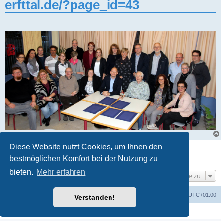
erfttal.de/?page_id=43
Diese Website nutzt Cookies, um Ihnen den
Gesperrt
bestmöglichen Komfort bei der Nutzung zu
1 Beitrag • Seite
1
von
1
bieten.
Mehr erfahren
Gehe zu
Foren-Übersicht
Alle Zeiten sind
UTC+01:00
Verstanden!
Powered by
phpBB
® Forum Software © phpBB Limited
Deutsche Übersetzung durch
phpBB.de