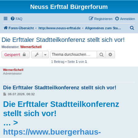
Neuss Erfttal Bürgerforum
FAQ
Registrieren
Anmelden
S
Foren-Übersicht
http://www.neuss-erfttal.de
Allgemeines zum Stadtteil Erfttal - Daten, Bewohnerstruktur, Vereine
u
Die Erfttaler Stadtteilkonferenz stellt sich vor!
c
Moderator:
WernerSchell
h
Suche
Erweiterte Su
Gesperrt
e
1 Beitrag • Seite
1
von
1
WernerSchell
Administrator
Die Erfttaler Stadtteilkonferenz stellt sich vor!
B
06.07.2026, 06:32
e
Die Erfttaler Stadtteilkonferenz
i
t
r
stellt sich vor!
a
g
… >
https://www.buergerhaus-