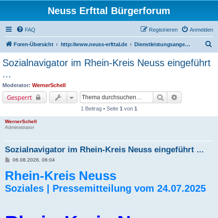
Neuss Erfttal Bürgerforum
FAQ
Registrieren
Anmelden
S
Foren-Übersicht
http://www.neuss-erfttal.de
Dienstleistungsangebote / Handwerker
u
Sozialnavigator im Rhein-Kreis Neuss eingeführt
c
...
h
Moderator:
WernerSchell
e
Suche
Erweiterte Su
Gesperrt
1 Beitrag • Seite
1
von
1
WernerSchell
Administrator
Sozialnavigator im Rhein-Kreis Neuss eingeführt ...
B
06.08.2026, 06:04
e
Rhein-Kreis Neuss
i
t
r
Soziales | Pressemitteilung vom 24.07.2025
a
g