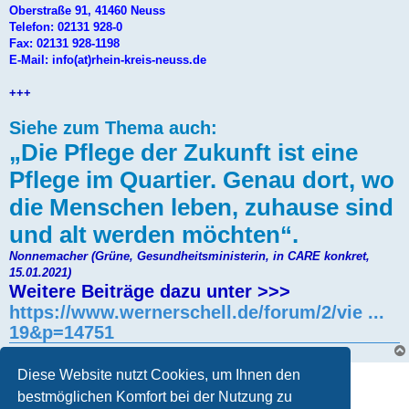
Oberstraße 91, 41460 Neuss
Telefon: 02131 928-0
Fax: 02131 928-1198
E-Mail: info(at)rhein-kreis-neuss.de
+++
Siehe zum Thema auch:
„Die Pflege der Zukunft ist eine
Pflege im Quartier. Genau dort, wo
die Menschen leben, zuhause sind
und alt werden möchten“.
Nonnemacher (Grüne, Gesundheitsministerin, in CARE konkret,
15.01.2021)
Weitere Beiträge dazu unter >>>
https://www.wernerschell.de/forum/2/vie ...
19&p=14751
Diese Website nutzt Cookies, um Ihnen den
Gesperrt
bestmöglichen Komfort bei der Nutzung zu
1 Beitrag • Seite
1
von
1