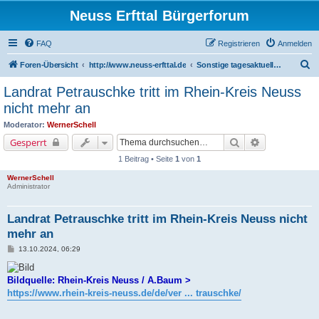
Neuss Erfttal Bürgerforum
FAQ
Registrieren
Anmelden
S
Foren-Übersicht
http://www.neuss-erfttal.de
Sonstige tagesaktuelle Mitteilungen
u
Landrat Petrauschke tritt im Rhein-Kreis Neuss
c
nicht mehr an
h
Moderator:
WernerSchell
e
Suche
Erweiterte Su
Gesperrt
1 Beitrag • Seite
1
von
1
WernerSchell
Administrator
Landrat Petrauschke tritt im Rhein-Kreis Neuss nicht
mehr an
B
13.10.2024, 06:29
e
i
t
Bildquelle: Rhein-Kreis Neuss / A.Baum >
r
a
https://www.rhein-kreis-neuss.de/de/ver ... trauschke/
g