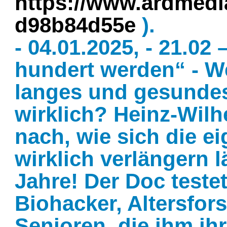
https://www.ardmedi
d98b84d55e
).
- 04.01.2025, - 21.02 
hundert werden“ - We
langes und gesundes
wirklich? Heinz-Wilh
nach, wie sich die 
wirklich verlängern l
Jahre! Der Doc testet
Biohacker, Altersfor
Senioren, die ihm ih